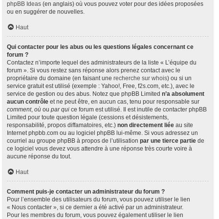
phpBB Ideas
(en anglais) où vous pouvez voter pour des idées proposées
ou en suggérer de nouvelles.
Haut
Qui contacter pour les abus ou les questions légales concernant ce
forum ?
Contactez n’importe lequel des administrateurs de la liste « L’équipe du
forum ». Si vous restez sans réponse alors prenez contact avec le
propriétaire du domaine (en faisant une
recherche sur whois
) ou si un
service gratuit est utilisé (exemple : Yahoo!, Free, f2s.com, etc.), avec le
service de gestion ou des abus. Notez que phpBB Limited
n’a absolument
aucun contrôle
et ne peut être, en aucun cas, tenu pour responsable sur
comment
,
où
ou
par qui
ce forum est utilisé. Il est inutile de contacter phpBB
Limited pour toute question légale (cessions et désistements,
responsabilité, propos diffamatoires, etc.)
non directement liée
au site
Internet phpbb.com ou au logiciel phpBB lui-même. Si vous adressez un
courriel au groupe phpBB à propos de l’utilisation
par une tierce partie
de
ce logiciel vous devez vous attendre à une réponse très courte voire à
aucune réponse du tout.
Haut
Comment puis-je contacter un administrateur du forum ?
Pour l’ensemble des utilisateurs du forum, vous pouvez utiliser le lien
« Nous contacter », si ce dernier a été activé par un administrateur.
Pour les membres du forum, vous pouvez également utiliser le lien