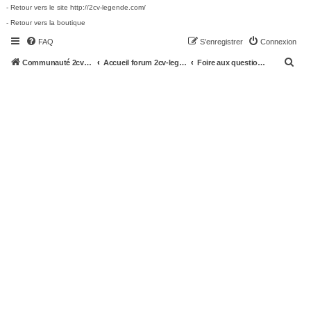
- Retour vers le site http://2cv-legende.com/
- Retour vers la boutique
FAQ
S’enregistrer
Connexion
R
Communauté 2cv-legende.com
Accueil forum 2cv-legende.com
Foire aux questions (Questions posées fréquemment)
e
c
h
e
r
c
h
e
r