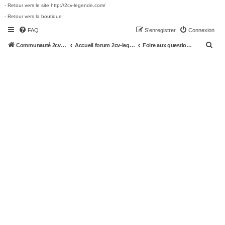
- Retour vers le site http://2cv-legende.com/
- Retour vers la boutique
FAQ
S’enregistrer
Connexion
R
Communauté 2cv-legende.com
Accueil forum 2cv-legende.com
Foire aux questions (Questions posées fréquemment)
e
c
h
e
r
c
h
e
r