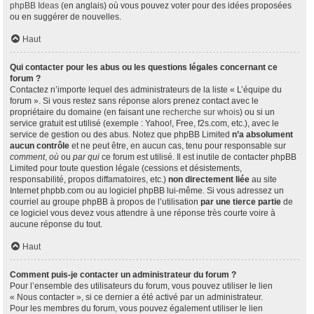
phpBB Ideas
(en anglais) où vous pouvez voter pour des idées proposées
ou en suggérer de nouvelles.
Haut
Qui contacter pour les abus ou les questions légales concernant ce
forum ?
Contactez n’importe lequel des administrateurs de la liste « L’équipe du
forum ». Si vous restez sans réponse alors prenez contact avec le
propriétaire du domaine (en faisant une
recherche sur whois
) ou si un
service gratuit est utilisé (exemple : Yahoo!, Free, f2s.com, etc.), avec le
service de gestion ou des abus. Notez que phpBB Limited
n’a absolument
aucun contrôle
et ne peut être, en aucun cas, tenu pour responsable sur
comment
,
où
ou
par qui
ce forum est utilisé. Il est inutile de contacter phpBB
Limited pour toute question légale (cessions et désistements,
responsabilité, propos diffamatoires, etc.)
non directement liée
au site
Internet phpbb.com ou au logiciel phpBB lui-même. Si vous adressez un
courriel au groupe phpBB à propos de l’utilisation
par une tierce partie
de
ce logiciel vous devez vous attendre à une réponse très courte voire à
aucune réponse du tout.
Haut
Comment puis-je contacter un administrateur du forum ?
Pour l’ensemble des utilisateurs du forum, vous pouvez utiliser le lien
« Nous contacter », si ce dernier a été activé par un administrateur.
Pour les membres du forum, vous pouvez également utiliser le lien