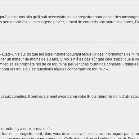
guré les forums afin qu’il soit nécessaire de s’enregistrer pour poster des messages
 personnalisés, la messagerie privée, l’envoi de courriels aux autres membres, l’a
 États-Unis qui dit que les sites Internet pouvant recueillir des informations de m
ntifier un mineur de moins de 13 ans. Si vous n’êtes pas sûr que cela s’applique à vo
ited et les propriétaires de ce forum ne peuvent pas fournir de conseils juridiques
r pour les abus ou les questions légales concernant ce forum ? ».
uveaux comptes. Il peut également avoir banni votre IP ou interdit le nom d’utilisat
orrects, il y a deux possibilités :
 lors de l’enregistrement, alors vous devrez suivre les instructions reçues par cou
t que vous puissiez vous connecter. Cette information est indiquée lors de l’enregi