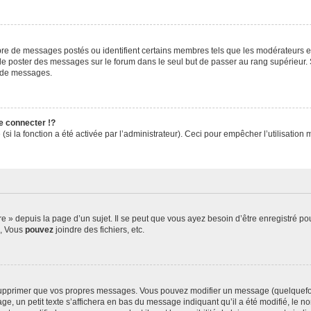
mbre de messages postés ou identifient certains membres tels que les modérateurs e
ez de poster des messages sur le forum dans le seul but de passer au rang supérieur. 
r de messages.
 connecter !?
i la fonction a été activée par l’administrateur). Ceci pour empêcher l’utilisation ma
» depuis la page d’un sujet. Il se peut que vous ayez besoin d’être enregistré pou
s, Vous
pouvez
joindre des fichiers, etc.
upprimer que vos propres messages. Vous pouvez modifier un message (quelquefois
n petit texte s’affichera en bas du message indiquant qu’il a été modifié, le nombr