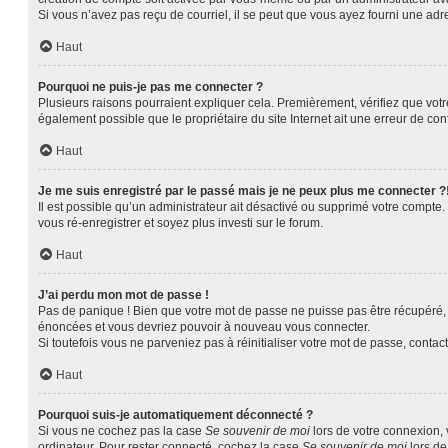
Si vous n’avez pas reçu de courriel, il se peut que vous ayez fourni une adres
Haut
Pourquoi ne puis-je pas me connecter ?
Plusieurs raisons pourraient expliquer cela. Premièrement, vérifiez que votre
également possible que le propriétaire du site Internet ait une erreur de confi
Haut
Je me suis enregistré par le passé mais je ne peux plus me connecter ?
Il est possible qu’un administrateur ait désactivé ou supprimé votre compte.
vous ré-enregistrer et soyez plus investi sur le forum.
Haut
J’ai perdu mon mot de passe !
Pas de panique ! Bien que votre mot de passe ne puisse pas être récupéré, il
énoncées et vous devriez pouvoir à nouveau vous connecter.
Si toutefois vous ne parveniez pas à réinitialiser votre mot de passe, contac
Haut
Pourquoi suis-je automatiquement déconnecté ?
Si vous ne cochez pas la case
Se souvenir de moi
lors de votre connexion,
ordinateur. Pour rester connecté, cochez la case
Se souvenir de moi
lors de