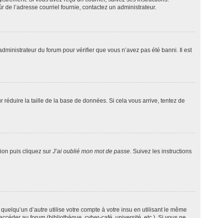
ûr de l’adresse courriel fournie, contactez un administrateur.
administrateur du forum pour vérifier que vous n’avez pas été banni. Il est
 réduire la taille de la base de données. Si cela vous arrive, tentez de
xion puis cliquez sur
J’ai oublié mon mot de passe
. Suivez les instructions
lqu’un d’autre utilise votre compte à votre insu en utilisant le même
ccéder au forum (bibliothèque, cyber-café, université, etc.). Si vous ne