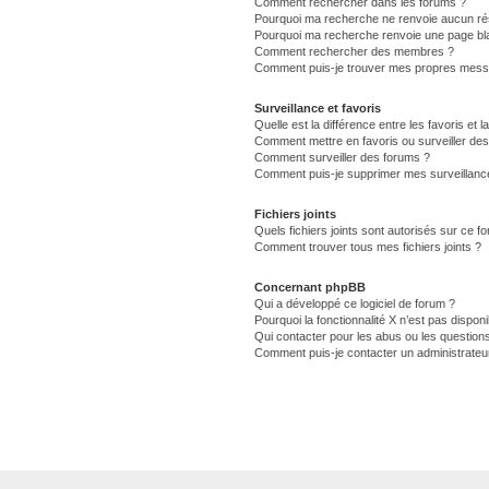
Comment rechercher dans les forums ?
Pourquoi ma recherche ne renvoie aucun rés
Pourquoi ma recherche renvoie une page bl
Comment rechercher des membres ?
Comment puis-je trouver mes propres messa
Surveillance et favoris
Quelle est la différence entre les favoris et l
Comment mettre en favoris ou surveiller des
Comment surveiller des forums ?
Comment puis-je supprimer mes surveillance
Fichiers joints
Quels fichiers joints sont autorisés sur ce f
Comment trouver tous mes fichiers joints ?
Concernant phpBB
Qui a développé ce logiciel de forum ?
Pourquoi la fonctionnalité X n’est pas disponi
Qui contacter pour les abus ou les question
Comment puis-je contacter un administrateu