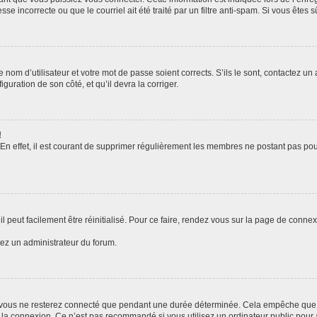
se incorrecte ou que le courriel ait été traité par un filtre anti-spam. Si vous êtes s
 nom d’utilisateur et votre mot de passe soient corrects. S’ils le sont, contactez un 
guration de son côté, et qu’il devra la corriger.
!
 En effet, il est courant de supprimer régulièrement les membres ne postant pas pour
 peut facilement être réinitialisé. Pour ce faire, rendez vous sur la page de conne
tez un administrateur du forum.
 vous ne resterez connecté que pendant une durée déterminée. Cela empêche que que
 la connexion. Ce n’est pas recommandé si vous utilisez un ordinateur public pour a