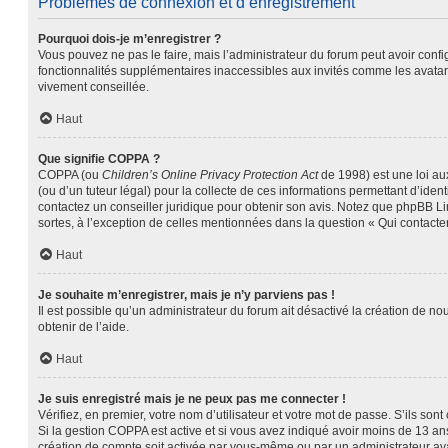
Problèmes de connexion et d’enregistrement
Pourquoi dois-je m’enregistrer ?
Vous pouvez ne pas le faire, mais l’administrateur du forum peut avoir confi
fonctionnalités supplémentaires inaccessibles aux invités comme les avatars
vivement conseillée.
Haut
Que signifie COPPA ?
COPPA (ou
Children’s Online Privacy Protection Act
de 1998) est une loi aux
(ou d’un tuteur légal) pour la collecte de ces informations permettant d’ide
contactez un conseiller juridique pour obtenir son avis. Notez que phpBB Lim
sortes, à l’exception de celles mentionnées dans la question « Qui contacte
Haut
Je souhaite m’enregistrer, mais je n’y parviens pas !
Il est possible qu’un administrateur du forum ait désactivé la création de no
obtenir de l’aide.
Haut
Je suis enregistré mais je ne peux pas me connecter !
Vérifiez, en premier, votre nom d’utilisateur et votre mot de passe. S’ils sont c
Si la gestion COPPA est active et si vous avez indiqué avoir moins de 13 ans
création de compte soit activée par vous-même ou par un administrateur avan