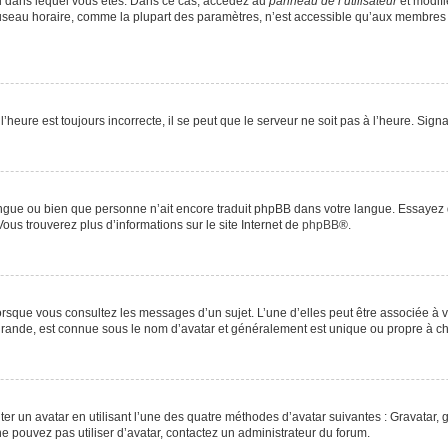
elui dans lequel vous êtes. Dans ce cas, accédez au
panneau de l’utilisateur
et modifi
 fuseau horaire, comme la plupart des paramètres, n’est accessible qu’aux membres 
’heure est toujours incorrecte, il se peut que le serveur ne soit pas à l’heure. Sig
e langue ou bien que personne n’ait encore traduit phpBB dans votre langue. Essayez
Vous trouverez plus d’informations sur le site Internet de
phpBB
®.
lorsque vous consultez les messages d’un sujet. L’une d’elles peut être associée à
 grande, est connue sous le nom d’avatar et généralement est unique ou propre à
ter un avatar en utilisant l’une des quatre méthodes d’avatar suivantes : Gravatar, g
 ne pouvez pas utiliser d’avatar, contactez un administrateur du forum.