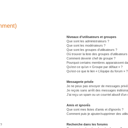
emment)
Niveaux d’utilisateurs et groupes
Que sont les administrateurs ?
Que sont les modérateurs ?
Que sont les groupes d’utilisateurs ?
Où trouver la liste des groupes d’utilisateur
Comment devenir chef de groupe ?
Pourquoi certains membres apparaissent dan
Qu’est-ce qu’un « Groupe par défaut » ?
Qu’est-ce que le lien « L’équipe du forum » ?
Messagerie privée
Je ne peux pas envoyer de messages privé
Je reçois sans arrêt des messages indésirab
J’ai reçu un spam ou un courriel abusif d’u
Amis et ignorés
Que sont mes listes d’amis et d’ignorés ?
Comment puis-je ajouter/supprimer des utilis
Recherche dans les forums
!?