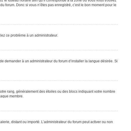
ez le fuseau horaire afin qu’il corresponde à la zone où vous vous trouvez
du forum. Donc si vous n’êtes pas enregistré, c’est le bon moment pour le
nalez ce problème à un administrateur.
 de demander à un administrateur du forum d’installer la langue désirée. Si
 votre rang, généralement des étoiles ou des blocs indiquant votre nombre
 chaque membre.
alerie, distant ou importé. L’administrateur du forum peut activer ou non