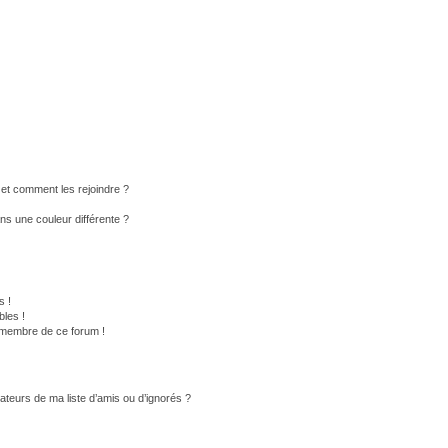
s et comment les rejoindre ?
s une couleur différente ?
s !
les !
n membre de ce forum !
ateurs de ma liste d’amis ou d’ignorés ?