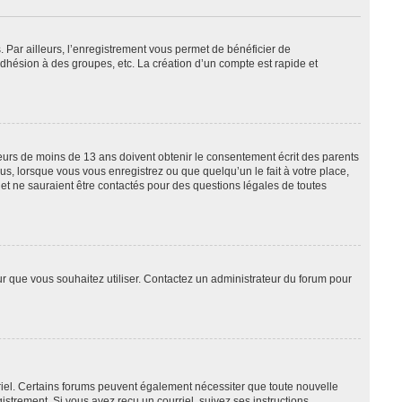
. Par ailleurs, l’enregistrement vous permet de bénéficier de
dhésion à des groupes, etc. La création d’un compte est rapide et
ineurs de moins de 13 ans doivent obtenir le consentement écrit des parents
us, lorsque vous vous enregistrez ou que quelqu’un le fait à votre place,
 et ne sauraient être contactés pour des questions légales de toutes
eur que vous souhaitez utiliser. Contactez un administrateur du forum pour
rriel. Certains forums peuvent également nécessiter que toute nouvelle
strement. Si vous avez reçu un courriel, suivez ses instructions.