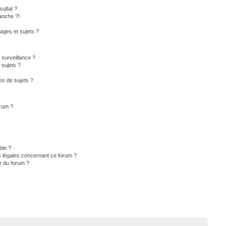
ultat ?
anche ?!
ges et sujets ?
a surveillance ?
 sujets ?
s de sujets ?
orum ?
ble ?
s légales concernant ce forum ?
r du forum ?