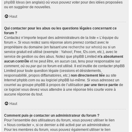
phpBB Ideas
(en anglais) où vous pouvez voter pour des idées proposées
ou en suggérer de nouvelles.
Haut
Qui contacter pour les abus ou les questions légales concernant ce
forum ?
Contactez n’importe lequel des administrateurs de la liste « L’équipe du
forum ». Si vous restez sans réponse alors prenez contact avec le
propriétaire du domaine (en faisant une
recherche sur whois
) ou si un
service gratuit est utilisé (exemple : Yahoo!, Free, f2s.com, etc.), avec le
service de gestion ou des abus. Notez que phpBB Limited
n’a absolument
aucun contrôle
et ne peut être, en aucun cas, tenu pour responsable sur
comment
,
où
ou
par qui
ce forum est utilisé. Il est inutile de contacter phpBB
Limited pour toute question légale (cessions et désistements,
responsabilité, propos diffamatoires, etc.)
non directement liée
au site
Internet phpbb.com ou au logiciel phpBB lui-même. Si vous adressez un
courriel au groupe phpBB à propos de l’utilisation
par une tierce partie
de
ce logiciel vous devez vous attendre à une réponse très courte voire à
aucune réponse du tout.
Haut
Comment puis-je contacter un administrateur du forum ?
Pour l’ensemble des utilisateurs du forum, vous pouvez utiliser le lien
« Nous contacter », si ce dernier a été activé par un administrateur.
Pour les membres du forum, vous pouvez également utiliser le lien