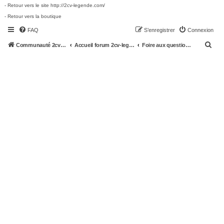
- Retour vers le site http://2cv-legende.com/
- Retour vers la boutique
FAQ
S’enregistrer
Connexion
R
Communauté 2cv-legende.com
Accueil forum 2cv-legende.com
Foire aux questions (Questions posées fréquemment)
e
c
h
e
r
c
h
e
r