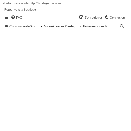
- Retour vers le site http://2cv-legende.com/
- Retour vers la boutique
FAQ
S’enregistrer
Connexion
R
Communauté 2cv-legende.com
Accueil forum 2cv-legende.com
Foire aux questions (Questions posées fréquemment)
e
c
h
e
r
c
h
e
r