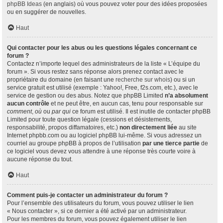
phpBB Ideas
(en anglais) où vous pouvez voter pour des idées proposées
ou en suggérer de nouvelles.
Haut
Qui contacter pour les abus ou les questions légales concernant ce
forum ?
Contactez n’importe lequel des administrateurs de la liste « L’équipe du
forum ». Si vous restez sans réponse alors prenez contact avec le
propriétaire du domaine (en faisant une
recherche sur whois
) ou si un
service gratuit est utilisé (exemple : Yahoo!, Free, f2s.com, etc.), avec le
service de gestion ou des abus. Notez que phpBB Limited
n’a absolument
aucun contrôle
et ne peut être, en aucun cas, tenu pour responsable sur
comment
,
où
ou
par qui
ce forum est utilisé. Il est inutile de contacter phpBB
Limited pour toute question légale (cessions et désistements,
responsabilité, propos diffamatoires, etc.)
non directement liée
au site
Internet phpbb.com ou au logiciel phpBB lui-même. Si vous adressez un
courriel au groupe phpBB à propos de l’utilisation
par une tierce partie
de
ce logiciel vous devez vous attendre à une réponse très courte voire à
aucune réponse du tout.
Haut
Comment puis-je contacter un administrateur du forum ?
Pour l’ensemble des utilisateurs du forum, vous pouvez utiliser le lien
« Nous contacter », si ce dernier a été activé par un administrateur.
Pour les membres du forum, vous pouvez également utiliser le lien