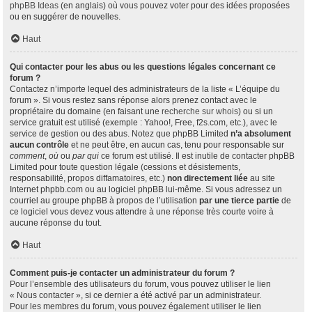
phpBB Ideas
(en anglais) où vous pouvez voter pour des idées proposées
ou en suggérer de nouvelles.
Haut
Qui contacter pour les abus ou les questions légales concernant ce
forum ?
Contactez n’importe lequel des administrateurs de la liste « L’équipe du
forum ». Si vous restez sans réponse alors prenez contact avec le
propriétaire du domaine (en faisant une
recherche sur whois
) ou si un
service gratuit est utilisé (exemple : Yahoo!, Free, f2s.com, etc.), avec le
service de gestion ou des abus. Notez que phpBB Limited
n’a absolument
aucun contrôle
et ne peut être, en aucun cas, tenu pour responsable sur
comment
,
où
ou
par qui
ce forum est utilisé. Il est inutile de contacter phpBB
Limited pour toute question légale (cessions et désistements,
responsabilité, propos diffamatoires, etc.)
non directement liée
au site
Internet phpbb.com ou au logiciel phpBB lui-même. Si vous adressez un
courriel au groupe phpBB à propos de l’utilisation
par une tierce partie
de
ce logiciel vous devez vous attendre à une réponse très courte voire à
aucune réponse du tout.
Haut
Comment puis-je contacter un administrateur du forum ?
Pour l’ensemble des utilisateurs du forum, vous pouvez utiliser le lien
« Nous contacter », si ce dernier a été activé par un administrateur.
Pour les membres du forum, vous pouvez également utiliser le lien