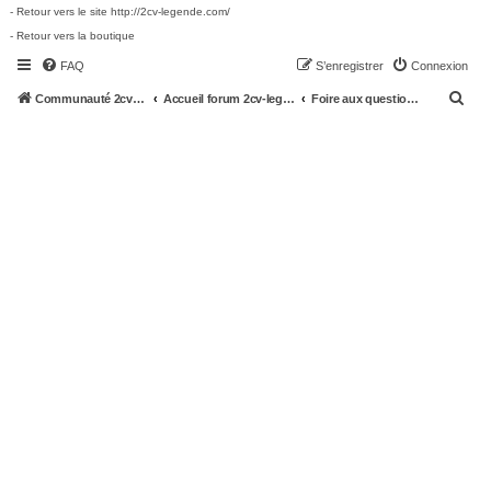
- Retour vers le site http://2cv-legende.com/
- Retour vers la boutique
FAQ
S’enregistrer
Connexion
R
Communauté 2cv-legende.com
Accueil forum 2cv-legende.com
Foire aux questions (Questions posées fréquemment)
e
c
h
e
r
c
h
e
r