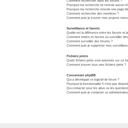
Comment rechercher dans les forums ?
Pourquoi ma recherche ne renvoie aucun rés
Pourquoi ma recherche renvoie une page bl
Comment rechercher des membres ?
Comment puis-je trouver mes propres messa
Surveillance et favoris
Quelle est la différence entre les favoris et l
Comment mettre en favoris ou surveiller des
Comment surveiller des forums ?
Comment puis-je supprimer mes surveillance
Fichiers joints
Quels fichiers joints sont autorisés sur ce f
Comment trouver tous mes fichiers joints ?
Concernant phpBB
Qui a développé ce logiciel de forum ?
Pourquoi la fonctionnalité X n’est pas disponi
Qui contacter pour les abus ou les question
Comment puis-je contacter un administrateu