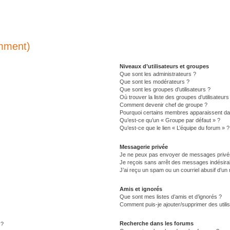
emment)
Niveaux d’utilisateurs et groupes
Que sont les administrateurs ?
Que sont les modérateurs ?
Que sont les groupes d’utilisateurs ?
Où trouver la liste des groupes d’utilisateur
Comment devenir chef de groupe ?
Pourquoi certains membres apparaissent dan
Qu’est-ce qu’un « Groupe par défaut » ?
Qu’est-ce que le lien « L’équipe du forum » ?
Messagerie privée
Je ne peux pas envoyer de messages privé
Je reçois sans arrêt des messages indésirab
J’ai reçu un spam ou un courriel abusif d’u
Amis et ignorés
Que sont mes listes d’amis et d’ignorés ?
Comment puis-je ajouter/supprimer des utilis
Recherche dans les forums
!?