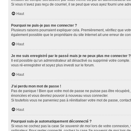
Si vous n’avez pas reçu de courriel, il se peut que vous ayez fourni une adres
Haut
Pourquoi ne puis-je pas me connecter ?
Plusieurs raisons pourraient expliquer cela. Premièrement, vérifiez que votre
également possible que le propriétaire du site Internet ait une erreur de confi
Haut
Je me suis enregistré par le passé mais je ne peux plus me connecter ?
Il est possible qu’un administrateur ait désactivé ou supprimé votre compte.
vous ré-enregistrer et soyez plus investi sur le forum.
Haut
J’ai perdu mon mot de passe !
Pas de panique ! Bien que votre mot de passe ne puisse pas être récupéré, il
énoncées et vous devriez pouvoir à nouveau vous connecter.
Si toutefois vous ne parveniez pas à réinitialiser votre mot de passe, contac
Haut
Pourquoi suis-je automatiquement déconnecté ?
Si vous ne cochez pas la case
Se souvenir de moi
lors de votre connexion,
ordinateur. Pour rester connecté, cochez la case
Se souvenir de moi
lors de