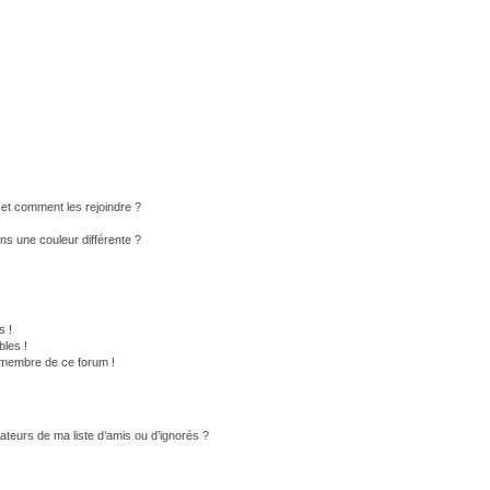
s et comment les rejoindre ?
s une couleur différente ?
s !
les !
n membre de ce forum !
ateurs de ma liste d’amis ou d’ignorés ?