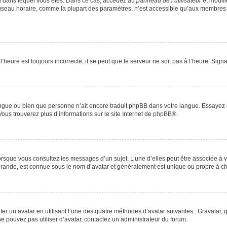
elui dans lequel vous êtes. Dans ce cas, accédez au
panneau de l’utilisateur
et modifi
 fuseau horaire, comme la plupart des paramètres, n’est accessible qu’aux membres 
’heure est toujours incorrecte, il se peut que le serveur ne soit pas à l’heure. Sig
e langue ou bien que personne n’ait encore traduit phpBB dans votre langue. Essayez
Vous trouverez plus d’informations sur le site Internet de
phpBB
®.
lorsque vous consultez les messages d’un sujet. L’une d’elles peut être associée à
 grande, est connue sous le nom d’avatar et généralement est unique ou propre à
ter un avatar en utilisant l’une des quatre méthodes d’avatar suivantes : Gravatar, g
 ne pouvez pas utiliser d’avatar, contactez un administrateur du forum.