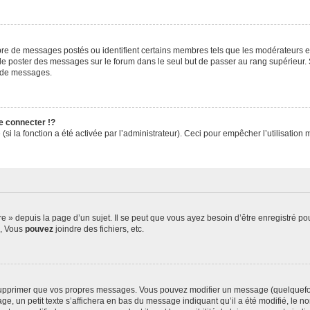
mbre de messages postés ou identifient certains membres tels que les modérateurs e
ez de poster des messages sur le forum dans le seul but de passer au rang supérieur. 
r de messages.
 connecter !?
i la fonction a été activée par l’administrateur). Ceci pour empêcher l’utilisation ma
» depuis la page d’un sujet. Il se peut que vous ayez besoin d’être enregistré pou
s, Vous
pouvez
joindre des fichiers, etc.
upprimer que vos propres messages. Vous pouvez modifier un message (quelquefois
n petit texte s’affichera en bas du message indiquant qu’il a été modifié, le nombr