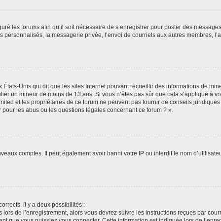
guré les forums afin qu’il soit nécessaire de s’enregistrer pour poster des messages
 personnalisés, la messagerie privée, l’envoi de courriels aux autres membres, l’a
 États-Unis qui dit que les sites Internet pouvant recueillir des informations de m
ntifier un mineur de moins de 13 ans. Si vous n’êtes pas sûr que cela s’applique à vo
ited et les propriétaires de ce forum ne peuvent pas fournir de conseils juridiques
r pour les abus ou les questions légales concernant ce forum ? ».
uveaux comptes. Il peut également avoir banni votre IP ou interdit le nom d’utilisat
orrects, il y a deux possibilités :
 lors de l’enregistrement, alors vous devrez suivre les instructions reçues par cou
t que vous puissiez vous connecter. Cette information est indiquée lors de l’enregi