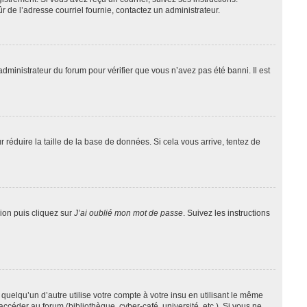
ûr de l’adresse courriel fournie, contactez un administrateur.
administrateur du forum pour vérifier que vous n’avez pas été banni. Il est
 réduire la taille de la base de données. Si cela vous arrive, tentez de
xion puis cliquez sur
J’ai oublié mon mot de passe
. Suivez les instructions
lqu’un d’autre utilise votre compte à votre insu en utilisant le même
ccéder au forum (bibliothèque, cyber-café, université, etc.). Si vous ne