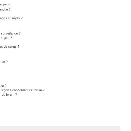
ultat ?
anche ?!
ges et sujets ?
a surveillance ?
 sujets ?
s de sujets ?
orum ?
ble ?
s légales concernant ce forum ?
r du forum ?