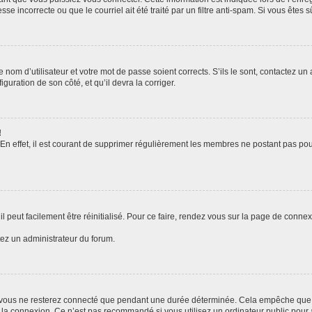
se incorrecte ou que le courriel ait été traité par un filtre anti-spam. Si vous êtes s
 nom d’utilisateur et votre mot de passe soient corrects. S’ils le sont, contactez un 
guration de son côté, et qu’il devra la corriger.
!
 En effet, il est courant de supprimer régulièrement les membres ne postant pas pour
 peut facilement être réinitialisé. Pour ce faire, rendez vous sur la page de conne
tez un administrateur du forum.
 vous ne resterez connecté que pendant une durée déterminée. Cela empêche que que
 la connexion. Ce n’est pas recommandé si vous utilisez un ordinateur public pour a