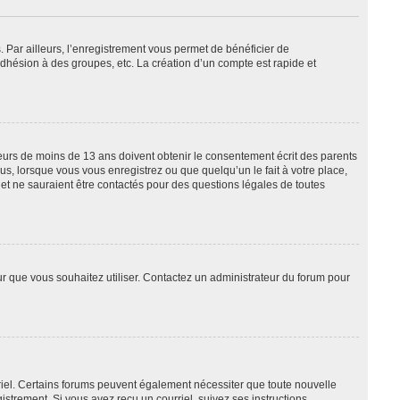
. Par ailleurs, l’enregistrement vous permet de bénéficier de
dhésion à des groupes, etc. La création d’un compte est rapide et
ineurs de moins de 13 ans doivent obtenir le consentement écrit des parents
us, lorsque vous vous enregistrez ou que quelqu’un le fait à votre place,
 et ne sauraient être contactés pour des questions légales de toutes
eur que vous souhaitez utiliser. Contactez un administrateur du forum pour
rriel. Certains forums peuvent également nécessiter que toute nouvelle
strement. Si vous avez reçu un courriel, suivez ses instructions.