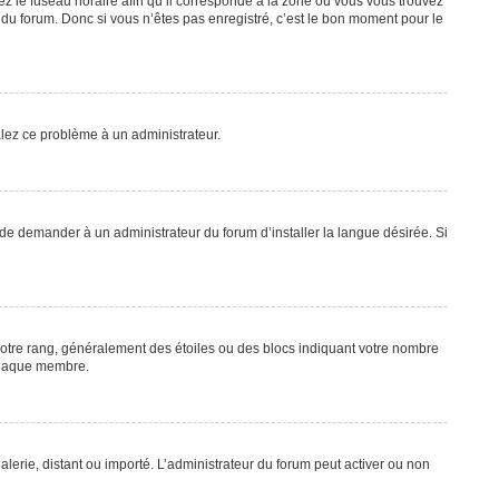
ez le fuseau horaire afin qu’il corresponde à la zone où vous vous trouvez
du forum. Donc si vous n’êtes pas enregistré, c’est le bon moment pour le
nalez ce problème à un administrateur.
 de demander à un administrateur du forum d’installer la langue désirée. Si
 votre rang, généralement des étoiles ou des blocs indiquant votre nombre
 chaque membre.
alerie, distant ou importé. L’administrateur du forum peut activer ou non