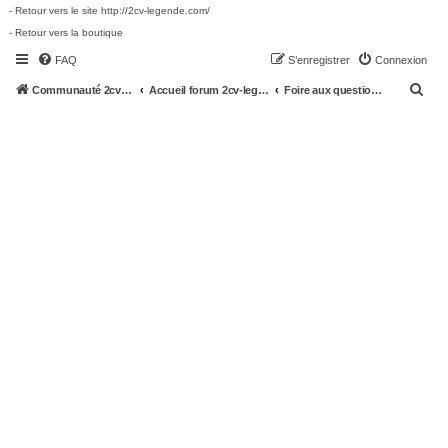
- Retour vers le site http://2cv-legende.com/
- Retour vers la boutique
FAQ
S’enregistrer
Connexion
R
Communauté 2cv-legende.com
Accueil forum 2cv-legende.com
Foire aux questions (Questions posées fréquemment)
e
c
h
e
r
c
h
e
r