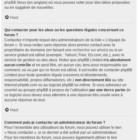
phpBB Ideas
(en anglais) où vous pouvez voter pour des idées proposées
ou en suggérer de nouvelles.
Haut
Qui contacter pour les abus ou les questions légales concernant ce
forum ?
Contactez n’importe lequel des administrateurs de la liste « L’équipe du
forum ». Si vous restez sans réponse alors prenez contact avec le
propriétaire du domaine (en faisant une
recherche sur whois
) ou si un
service gratuit est utilisé (exemple : Yahoo!, Free, f2s.com, etc.), avec le
service de gestion ou des abus. Notez que phpBB Limited
n’a absolument
aucun contrôle
et ne peut être, en aucun cas, tenu pour responsable sur
comment
,
où
ou
par qui
ce forum est utilisé. Il est inutile de contacter phpBB
Limited pour toute question légale (cessions et désistements,
responsabilité, propos diffamatoires, etc.)
non directement liée
au site
Internet phpbb.com ou au logiciel phpBB lui-même. Si vous adressez un
courriel au groupe phpBB à propos de l’utilisation
par une tierce partie
de
ce logiciel vous devez vous attendre à une réponse très courte voire à
aucune réponse du tout.
Haut
Comment puis-je contacter un administrateur du forum ?
Pour l’ensemble des utilisateurs du forum, vous pouvez utiliser le lien
« Nous contacter », si ce dernier a été activé par un administrateur.
Pour les membres du forum, vous pouvez également utiliser le lien