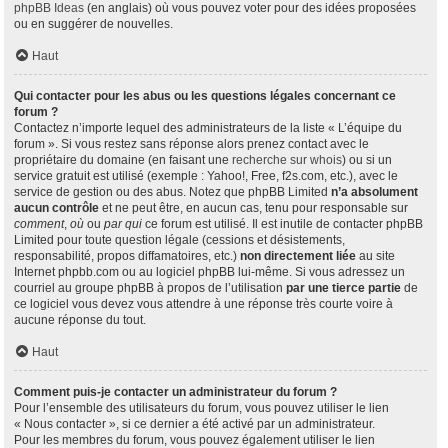
phpBB Ideas
(en anglais) où vous pouvez voter pour des idées proposées
ou en suggérer de nouvelles.
Haut
Qui contacter pour les abus ou les questions légales concernant ce
forum ?
Contactez n’importe lequel des administrateurs de la liste « L’équipe du
forum ». Si vous restez sans réponse alors prenez contact avec le
propriétaire du domaine (en faisant une
recherche sur whois
) ou si un
service gratuit est utilisé (exemple : Yahoo!, Free, f2s.com, etc.), avec le
service de gestion ou des abus. Notez que phpBB Limited
n’a absolument
aucun contrôle
et ne peut être, en aucun cas, tenu pour responsable sur
comment
,
où
ou
par qui
ce forum est utilisé. Il est inutile de contacter phpBB
Limited pour toute question légale (cessions et désistements,
responsabilité, propos diffamatoires, etc.)
non directement liée
au site
Internet phpbb.com ou au logiciel phpBB lui-même. Si vous adressez un
courriel au groupe phpBB à propos de l’utilisation
par une tierce partie
de
ce logiciel vous devez vous attendre à une réponse très courte voire à
aucune réponse du tout.
Haut
Comment puis-je contacter un administrateur du forum ?
Pour l’ensemble des utilisateurs du forum, vous pouvez utiliser le lien
« Nous contacter », si ce dernier a été activé par un administrateur.
Pour les membres du forum, vous pouvez également utiliser le lien