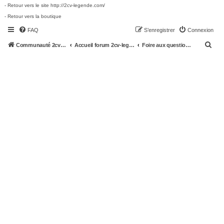
- Retour vers le site http://2cv-legende.com/
- Retour vers la boutique
FAQ
S’enregistrer
Connexion
R
Communauté 2cv-legende.com
Accueil forum 2cv-legende.com
Foire aux questions (Questions posées fréquemment)
e
c
h
e
r
c
h
e
r