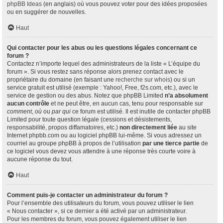
phpBB Ideas
(en anglais) où vous pouvez voter pour des idées proposées
ou en suggérer de nouvelles.
Haut
Qui contacter pour les abus ou les questions légales concernant ce
forum ?
Contactez n’importe lequel des administrateurs de la liste « L’équipe du
forum ». Si vous restez sans réponse alors prenez contact avec le
propriétaire du domaine (en faisant une
recherche sur whois
) ou si un
service gratuit est utilisé (exemple : Yahoo!, Free, f2s.com, etc.), avec le
service de gestion ou des abus. Notez que phpBB Limited
n’a absolument
aucun contrôle
et ne peut être, en aucun cas, tenu pour responsable sur
comment
,
où
ou
par qui
ce forum est utilisé. Il est inutile de contacter phpBB
Limited pour toute question légale (cessions et désistements,
responsabilité, propos diffamatoires, etc.)
non directement liée
au site
Internet phpbb.com ou au logiciel phpBB lui-même. Si vous adressez un
courriel au groupe phpBB à propos de l’utilisation
par une tierce partie
de
ce logiciel vous devez vous attendre à une réponse très courte voire à
aucune réponse du tout.
Haut
Comment puis-je contacter un administrateur du forum ?
Pour l’ensemble des utilisateurs du forum, vous pouvez utiliser le lien
« Nous contacter », si ce dernier a été activé par un administrateur.
Pour les membres du forum, vous pouvez également utiliser le lien