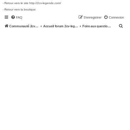
- Retour vers le site http://2cv-legende.com/
- Retour vers la boutique
FAQ
S’enregistrer
Connexion
R
Communauté 2cv-legende.com
Accueil forum 2cv-legende.com
Foire aux questions (Questions posées fréquemment)
e
c
h
e
r
c
h
e
r