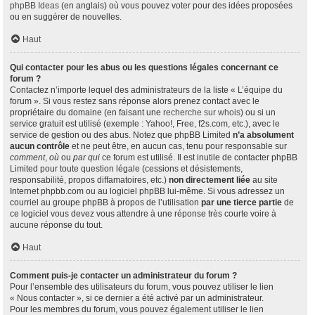
phpBB Ideas
(en anglais) où vous pouvez voter pour des idées proposées
ou en suggérer de nouvelles.
Haut
Qui contacter pour les abus ou les questions légales concernant ce
forum ?
Contactez n’importe lequel des administrateurs de la liste « L’équipe du
forum ». Si vous restez sans réponse alors prenez contact avec le
propriétaire du domaine (en faisant une
recherche sur whois
) ou si un
service gratuit est utilisé (exemple : Yahoo!, Free, f2s.com, etc.), avec le
service de gestion ou des abus. Notez que phpBB Limited
n’a absolument
aucun contrôle
et ne peut être, en aucun cas, tenu pour responsable sur
comment
,
où
ou
par qui
ce forum est utilisé. Il est inutile de contacter phpBB
Limited pour toute question légale (cessions et désistements,
responsabilité, propos diffamatoires, etc.)
non directement liée
au site
Internet phpbb.com ou au logiciel phpBB lui-même. Si vous adressez un
courriel au groupe phpBB à propos de l’utilisation
par une tierce partie
de
ce logiciel vous devez vous attendre à une réponse très courte voire à
aucune réponse du tout.
Haut
Comment puis-je contacter un administrateur du forum ?
Pour l’ensemble des utilisateurs du forum, vous pouvez utiliser le lien
« Nous contacter », si ce dernier a été activé par un administrateur.
Pour les membres du forum, vous pouvez également utiliser le lien