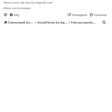
- Retour vers le site http://2cv-legende.com/
- Retour vers la boutique
FAQ
S’enregistrer
Connexion
R
Communauté 2cv-legende.com
Accueil forum 2cv-legende.com
Foire aux questions (Questions posées fréquemment)
e
c
h
e
r
c
h
e
r