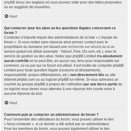
phpBB Ideas
(en anglais) où vous pouvez voter pour des idées proposées
ou en suggérer de nouvelles.
Haut
Qui contacter pour les abus ou les questions légales concernant ce
forum ?
Contactez n’importe lequel des administrateurs de la liste « L’équipe du
forum ». Si vous restez sans réponse alors prenez contact avec le
propriétaire du domaine (en faisant une
recherche sur whois
) ou si un
service gratuit est utilisé (exemple : Yahoo!, Free, f2s.com, etc.), avec le
service de gestion ou des abus. Notez que phpBB Limited
n’a absolument
aucun contrôle
et ne peut être, en aucun cas, tenu pour responsable sur
comment
,
où
ou
par qui
ce forum est utilisé. Il est inutile de contacter phpBB
Limited pour toute question légale (cessions et désistements,
responsabilité, propos diffamatoires, etc.)
non directement liée
au site
Internet phpbb.com ou au logiciel phpBB lui-même. Si vous adressez un
courriel au groupe phpBB à propos de l’utilisation
par une tierce partie
de
ce logiciel vous devez vous attendre à une réponse très courte voire à
aucune réponse du tout.
Haut
Comment puis-je contacter un administrateur du forum ?
Pour l’ensemble des utilisateurs du forum, vous pouvez utiliser le lien
« Nous contacter », si ce dernier a été activé par un administrateur.
Pour les membres du forum, vous pouvez également utiliser le lien