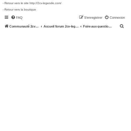
- Retour vers le site http://2cv-legende.com/
- Retour vers la boutique
FAQ
S’enregistrer
Connexion
R
Communauté 2cv-legende.com
Accueil forum 2cv-legende.com
Foire aux questions (Questions posées fréquemment)
e
c
h
e
r
c
h
e
r