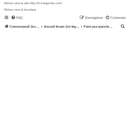
- Retour vers le site http://2cv-legende.com/
- Retour vers la boutique
FAQ
S’enregistrer
Connexion
R
Communauté 2cv-legende.com
Accueil forum 2cv-legende.com
Foire aux questions (Questions posées fréquemment)
e
c
h
e
r
c
h
e
r