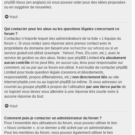
phpBB Ideas
(en anglais) où vous pouvez voter pour des idées proposées
ou en suggérer de nouvelles.
Haut
Qui contacter pour les abus ou les questions légales concernant ce
forum ?
Contactez n’importe lequel des administrateurs de la liste « L’équipe du
forum ». Si vous restez sans réponse alors prenez contact avec le
propriétaire du domaine (en faisant une
recherche sur whois
) ou si un
service gratuit est utilisé (exemple : Yahoo!, Free, f2s.com, etc.), avec le
service de gestion ou des abus. Notez que phpBB Limited
n’a absolument
aucun contrôle
et ne peut être, en aucun cas, tenu pour responsable sur
comment
,
où
ou
par qui
ce forum est utilisé. Il est inutile de contacter phpBB
Limited pour toute question légale (cessions et désistements,
responsabilité, propos diffamatoires, etc.)
non directement liée
au site
Internet phpbb.com ou au logiciel phpBB lui-même. Si vous adressez un
courriel au groupe phpBB à propos de l’utilisation
par une tierce partie
de
ce logiciel vous devez vous attendre à une réponse très courte voire à
aucune réponse du tout.
Haut
Comment puis-je contacter un administrateur du forum ?
Pour l’ensemble des utilisateurs du forum, vous pouvez utiliser le lien
« Nous contacter », si ce dernier a été activé par un administrateur.
Pour les membres du forum, vous pouvez également utiliser le lien