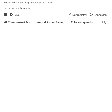
- Retour vers le site http://2cv-legende.com/
- Retour vers la boutique
FAQ
S’enregistrer
Connexion
R
Communauté 2cv-legende.com
Accueil forum 2cv-legende.com
Foire aux questions (Questions posées fréquemment)
e
c
h
e
r
c
h
e
r