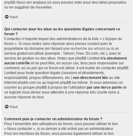
phpBB Ideas
(en anglais) où vous pouvez voter pour des idées proposées
ou en suggérer de nouvelles.
Haut
Qui contacter pour les abus ou les questions légales concernant ce
forum ?
Contactez n’importe lequel des administrateurs de la liste « L’équipe du
forum ». Si vous restez sans réponse alors prenez contact avec le
propriétaire du domaine (en faisant une
recherche sur whois
) ou si un
service gratuit est utilisé (exemple : Yahoo!, Free, f2s.com, etc.), avec le
service de gestion ou des abus. Notez que phpBB Limited
n’a absolument
aucun contrôle
et ne peut être, en aucun cas, tenu pour responsable sur
comment
,
où
ou
par qui
ce forum est utilisé. Il est inutile de contacter phpBB
Limited pour toute question légale (cessions et désistements,
responsabilité, propos diffamatoires, etc.)
non directement liée
au site
Internet phpbb.com ou au logiciel phpBB lui-même. Si vous adressez un
courriel au groupe phpBB à propos de l’utilisation
par une tierce partie
de
ce logiciel vous devez vous attendre à une réponse très courte voire à
aucune réponse du tout.
Haut
Comment puis-je contacter un administrateur du forum ?
Pour l’ensemble des utilisateurs du forum, vous pouvez utiliser le lien
« Nous contacter », si ce dernier a été activé par un administrateur.
Pour les membres du forum, vous pouvez également utiliser le lien