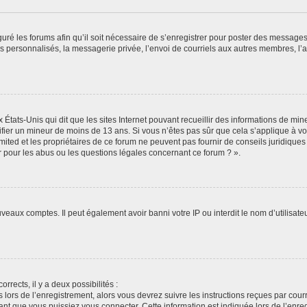
guré les forums afin qu’il soit nécessaire de s’enregistrer pour poster des messages
 personnalisés, la messagerie privée, l’envoi de courriels aux autres membres, l’a
 États-Unis qui dit que les sites Internet pouvant recueillir des informations de m
ntifier un mineur de moins de 13 ans. Si vous n’êtes pas sûr que cela s’applique à vo
ited et les propriétaires de ce forum ne peuvent pas fournir de conseils juridiques
r pour les abus ou les questions légales concernant ce forum ? ».
uveaux comptes. Il peut également avoir banni votre IP ou interdit le nom d’utilisat
orrects, il y a deux possibilités :
 lors de l’enregistrement, alors vous devrez suivre les instructions reçues par cou
t que vous puissiez vous connecter. Cette information est indiquée lors de l’enregi