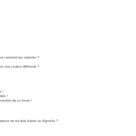
s et comment les rejoindre ?
s une couleur différente ?
s !
les !
n membre de ce forum !
ateurs de ma liste d’amis ou d’ignorés ?