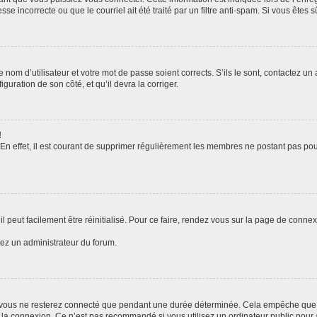
se incorrecte ou que le courriel ait été traité par un filtre anti-spam. Si vous êtes s
 nom d’utilisateur et votre mot de passe soient corrects. S’ils le sont, contactez un 
guration de son côté, et qu’il devra la corriger.
!
 En effet, il est courant de supprimer régulièrement les membres ne postant pas pour
 peut facilement être réinitialisé. Pour ce faire, rendez vous sur la page de conne
tez un administrateur du forum.
 vous ne resterez connecté que pendant une durée déterminée. Cela empêche que que
 la connexion. Ce n’est pas recommandé si vous utilisez un ordinateur public pour a