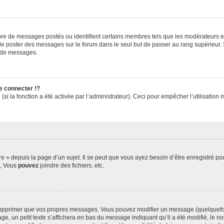
mbre de messages postés ou identifient certains membres tels que les modérateurs e
ez de poster des messages sur le forum dans le seul but de passer au rang supérieur. 
r de messages.
 connecter !?
i la fonction a été activée par l’administrateur). Ceci pour empêcher l’utilisation ma
» depuis la page d’un sujet. Il se peut que vous ayez besoin d’être enregistré pou
s, Vous
pouvez
joindre des fichiers, etc.
upprimer que vos propres messages. Vous pouvez modifier un message (quelquefois
n petit texte s’affichera en bas du message indiquant qu’il a été modifié, le nombr