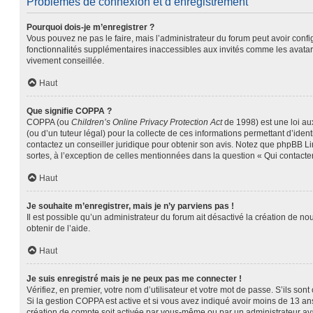
Problèmes de connexion et d’enregistrement
Pourquoi dois-je m’enregistrer ?
Vous pouvez ne pas le faire, mais l’administrateur du forum peut avoir confi
fonctionnalités supplémentaires inaccessibles aux invités comme les avatars
vivement conseillée.
Haut
Que signifie COPPA ?
COPPA (ou
Children’s Online Privacy Protection Act
de 1998) est une loi aux
(ou d’un tuteur légal) pour la collecte de ces informations permettant d’ide
contactez un conseiller juridique pour obtenir son avis. Notez que phpBB Lim
sortes, à l’exception de celles mentionnées dans la question « Qui contacte
Haut
Je souhaite m’enregistrer, mais je n’y parviens pas !
Il est possible qu’un administrateur du forum ait désactivé la création de no
obtenir de l’aide.
Haut
Je suis enregistré mais je ne peux pas me connecter !
Vérifiez, en premier, votre nom d’utilisateur et votre mot de passe. S’ils sont c
Si la gestion COPPA est active et si vous avez indiqué avoir moins de 13 ans
création de compte soit activée par vous-même ou par un administrateur avan