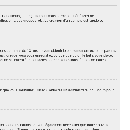
. Par ailleurs, l’enregistrement vous permet de bénéficier de
dhésion à des groupes, etc. La création d’un compte est rapide et
ineurs de moins de 13 ans doivent obtenir le consentement écrit des parents
us, lorsque vous vous enregistrez ou que quelqu’un le fait à votre place,
 et ne sauraient être contactés pour des questions légales de toutes
eur que vous souhaitez utiliser. Contactez un administrateur du forum pour
rriel. Certains forums peuvent également nécessiter que toute nouvelle
strement. Si vous avez reçu un courriel, suivez ses instructions.