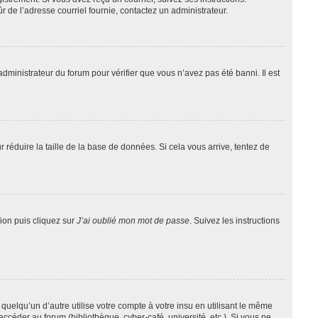
ûr de l’adresse courriel fournie, contactez un administrateur.
administrateur du forum pour vérifier que vous n’avez pas été banni. Il est
 réduire la taille de la base de données. Si cela vous arrive, tentez de
xion puis cliquez sur
J’ai oublié mon mot de passe
. Suivez les instructions
lqu’un d’autre utilise votre compte à votre insu en utilisant le même
ccéder au forum (bibliothèque, cyber-café, université, etc.). Si vous ne