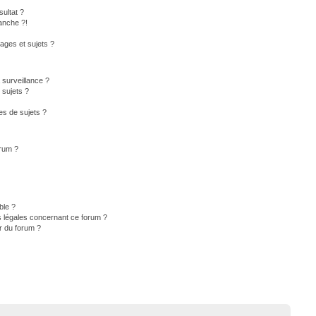
ultat ?
anche ?!
ges et sujets ?
a surveillance ?
 sujets ?
s de sujets ?
orum ?
ble ?
s légales concernant ce forum ?
r du forum ?