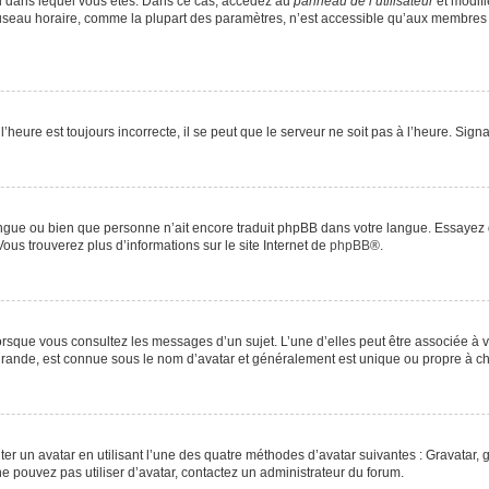
elui dans lequel vous êtes. Dans ce cas, accédez au
panneau de l’utilisateur
et modifi
 fuseau horaire, comme la plupart des paramètres, n’est accessible qu’aux membres 
’heure est toujours incorrecte, il se peut que le serveur ne soit pas à l’heure. Sig
e langue ou bien que personne n’ait encore traduit phpBB dans votre langue. Essayez
Vous trouverez plus d’informations sur le site Internet de
phpBB
®.
lorsque vous consultez les messages d’un sujet. L’une d’elles peut être associée à
 grande, est connue sous le nom d’avatar et généralement est unique ou propre à
ter un avatar en utilisant l’une des quatre méthodes d’avatar suivantes : Gravatar, g
 ne pouvez pas utiliser d’avatar, contactez un administrateur du forum.