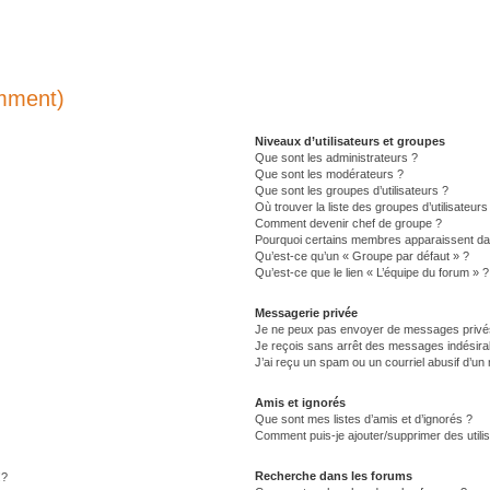
emment)
Niveaux d’utilisateurs et groupes
Que sont les administrateurs ?
Que sont les modérateurs ?
Que sont les groupes d’utilisateurs ?
Où trouver la liste des groupes d’utilisateur
Comment devenir chef de groupe ?
Pourquoi certains membres apparaissent dan
Qu’est-ce qu’un « Groupe par défaut » ?
Qu’est-ce que le lien « L’équipe du forum » ?
Messagerie privée
Je ne peux pas envoyer de messages privé
Je reçois sans arrêt des messages indésirab
J’ai reçu un spam ou un courriel abusif d’u
Amis et ignorés
Que sont mes listes d’amis et d’ignorés ?
Comment puis-je ajouter/supprimer des utilis
Recherche dans les forums
!?