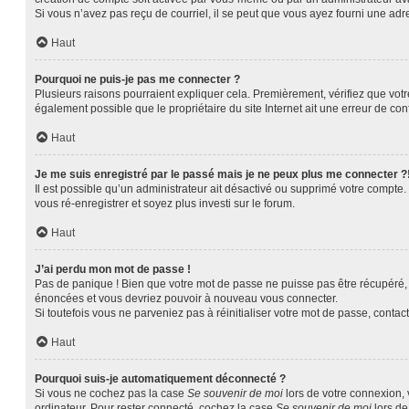
Si vous n’avez pas reçu de courriel, il se peut que vous ayez fourni une adres
Haut
Pourquoi ne puis-je pas me connecter ?
Plusieurs raisons pourraient expliquer cela. Premièrement, vérifiez que votre
également possible que le propriétaire du site Internet ait une erreur de confi
Haut
Je me suis enregistré par le passé mais je ne peux plus me connecter ?
Il est possible qu’un administrateur ait désactivé ou supprimé votre compte.
vous ré-enregistrer et soyez plus investi sur le forum.
Haut
J’ai perdu mon mot de passe !
Pas de panique ! Bien que votre mot de passe ne puisse pas être récupéré, il
énoncées et vous devriez pouvoir à nouveau vous connecter.
Si toutefois vous ne parveniez pas à réinitialiser votre mot de passe, contac
Haut
Pourquoi suis-je automatiquement déconnecté ?
Si vous ne cochez pas la case
Se souvenir de moi
lors de votre connexion,
ordinateur. Pour rester connecté, cochez la case
Se souvenir de moi
lors de