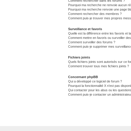
Comment rechercher dans les forums ?
Pourquoi ma recherche ne renvoie aucun rés
Pourquoi ma recherche renvoie une page bl
Comment rechercher des membres ?
Comment puis-je trouver mes propres messa
Surveillance et favoris
Quelle est la différence entre les favoris et l
Comment mettre en favoris ou surveiller des
Comment surveiller des forums ?
Comment puis-je supprimer mes surveillance
Fichiers joints
Quels fichiers joints sont autorisés sur ce f
Comment trouver tous mes fichiers joints ?
Concernant phpBB
Qui a développé ce logiciel de forum ?
Pourquoi la fonctionnalité X n’est pas disponi
Qui contacter pour les abus ou les question
Comment puis-je contacter un administrateu