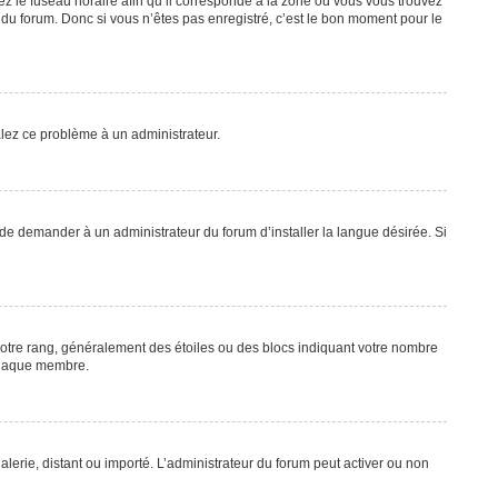
ez le fuseau horaire afin qu’il corresponde à la zone où vous vous trouvez
du forum. Donc si vous n’êtes pas enregistré, c’est le bon moment pour le
nalez ce problème à un administrateur.
 de demander à un administrateur du forum d’installer la langue désirée. Si
 votre rang, généralement des étoiles ou des blocs indiquant votre nombre
 chaque membre.
alerie, distant ou importé. L’administrateur du forum peut activer ou non