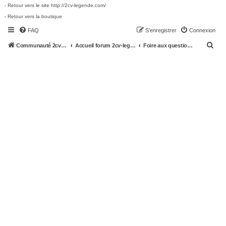
- Retour vers le site http://2cv-legende.com/
- Retour vers la boutique
FAQ
S’enregistrer
Connexion
R
Communauté 2cv-legende.com
Accueil forum 2cv-legende.com
Foire aux questions (Questions posées fréquemment)
e
c
h
e
r
c
h
e
r