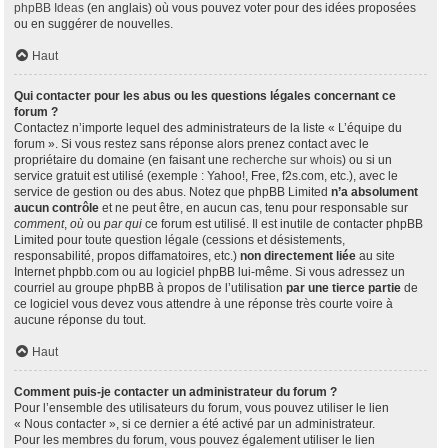
phpBB Ideas
(en anglais) où vous pouvez voter pour des idées proposées
ou en suggérer de nouvelles.
Haut
Qui contacter pour les abus ou les questions légales concernant ce
forum ?
Contactez n’importe lequel des administrateurs de la liste « L’équipe du
forum ». Si vous restez sans réponse alors prenez contact avec le
propriétaire du domaine (en faisant une
recherche sur whois
) ou si un
service gratuit est utilisé (exemple : Yahoo!, Free, f2s.com, etc.), avec le
service de gestion ou des abus. Notez que phpBB Limited
n’a absolument
aucun contrôle
et ne peut être, en aucun cas, tenu pour responsable sur
comment
,
où
ou
par qui
ce forum est utilisé. Il est inutile de contacter phpBB
Limited pour toute question légale (cessions et désistements,
responsabilité, propos diffamatoires, etc.)
non directement liée
au site
Internet phpbb.com ou au logiciel phpBB lui-même. Si vous adressez un
courriel au groupe phpBB à propos de l’utilisation
par une tierce partie
de
ce logiciel vous devez vous attendre à une réponse très courte voire à
aucune réponse du tout.
Haut
Comment puis-je contacter un administrateur du forum ?
Pour l’ensemble des utilisateurs du forum, vous pouvez utiliser le lien
« Nous contacter », si ce dernier a été activé par un administrateur.
Pour les membres du forum, vous pouvez également utiliser le lien