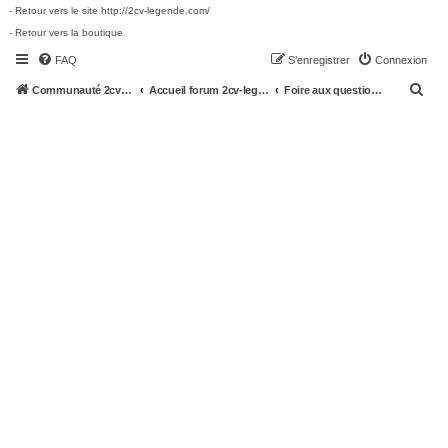
- Retour vers le site http://2cv-legende.com/
- Retour vers la boutique
FAQ
S’enregistrer
Connexion
R
Communauté 2cv-legende.com
Accueil forum 2cv-legende.com
Foire aux questions (Questions posées fréquemment)
e
c
h
e
r
c
h
e
r