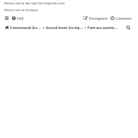
- Retour vers le site http://2cv-legende.com/
- Retour vers la boutique
FAQ
S’enregistrer
Connexion
R
Communauté 2cv-legende.com
Accueil forum 2cv-legende.com
Foire aux questions (Questions posées fréquemment)
e
c
h
e
r
c
h
e
r