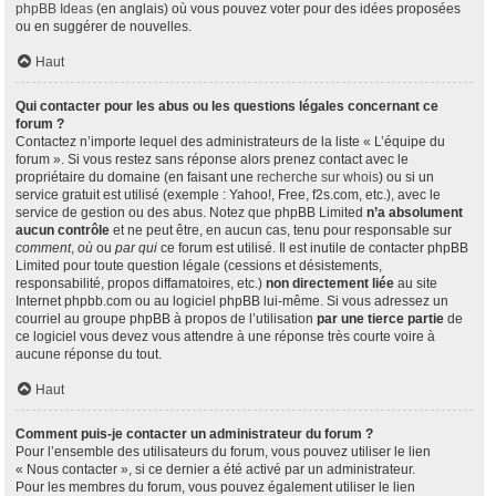
phpBB Ideas
(en anglais) où vous pouvez voter pour des idées proposées
ou en suggérer de nouvelles.
Haut
Qui contacter pour les abus ou les questions légales concernant ce
forum ?
Contactez n’importe lequel des administrateurs de la liste « L’équipe du
forum ». Si vous restez sans réponse alors prenez contact avec le
propriétaire du domaine (en faisant une
recherche sur whois
) ou si un
service gratuit est utilisé (exemple : Yahoo!, Free, f2s.com, etc.), avec le
service de gestion ou des abus. Notez que phpBB Limited
n’a absolument
aucun contrôle
et ne peut être, en aucun cas, tenu pour responsable sur
comment
,
où
ou
par qui
ce forum est utilisé. Il est inutile de contacter phpBB
Limited pour toute question légale (cessions et désistements,
responsabilité, propos diffamatoires, etc.)
non directement liée
au site
Internet phpbb.com ou au logiciel phpBB lui-même. Si vous adressez un
courriel au groupe phpBB à propos de l’utilisation
par une tierce partie
de
ce logiciel vous devez vous attendre à une réponse très courte voire à
aucune réponse du tout.
Haut
Comment puis-je contacter un administrateur du forum ?
Pour l’ensemble des utilisateurs du forum, vous pouvez utiliser le lien
« Nous contacter », si ce dernier a été activé par un administrateur.
Pour les membres du forum, vous pouvez également utiliser le lien