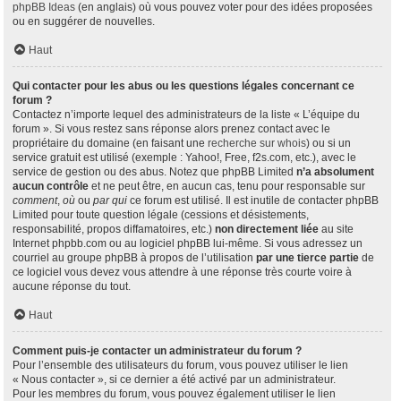
phpBB Ideas
(en anglais) où vous pouvez voter pour des idées proposées
ou en suggérer de nouvelles.
Haut
Qui contacter pour les abus ou les questions légales concernant ce
forum ?
Contactez n’importe lequel des administrateurs de la liste « L’équipe du
forum ». Si vous restez sans réponse alors prenez contact avec le
propriétaire du domaine (en faisant une
recherche sur whois
) ou si un
service gratuit est utilisé (exemple : Yahoo!, Free, f2s.com, etc.), avec le
service de gestion ou des abus. Notez que phpBB Limited
n’a absolument
aucun contrôle
et ne peut être, en aucun cas, tenu pour responsable sur
comment
,
où
ou
par qui
ce forum est utilisé. Il est inutile de contacter phpBB
Limited pour toute question légale (cessions et désistements,
responsabilité, propos diffamatoires, etc.)
non directement liée
au site
Internet phpbb.com ou au logiciel phpBB lui-même. Si vous adressez un
courriel au groupe phpBB à propos de l’utilisation
par une tierce partie
de
ce logiciel vous devez vous attendre à une réponse très courte voire à
aucune réponse du tout.
Haut
Comment puis-je contacter un administrateur du forum ?
Pour l’ensemble des utilisateurs du forum, vous pouvez utiliser le lien
« Nous contacter », si ce dernier a été activé par un administrateur.
Pour les membres du forum, vous pouvez également utiliser le lien