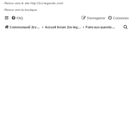
- Retour vers le site http://2cv-legende.com/
- Retour vers la boutique
FAQ
S’enregistrer
Connexion
R
Communauté 2cv-legende.com
Accueil forum 2cv-legende.com
Foire aux questions (Questions posées fréquemment)
e
c
h
e
r
c
h
e
r