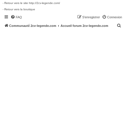
- Retour vers le site http://2cv-legende.com/
- Retour vers la boutique
FAQ
S’enregistrer
Connexion
R
Communauté 2cv-legende.com
Accueil forum 2cv-legende.com
e
c
h
e
r
c
h
e
r