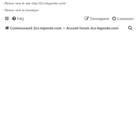
- Retour vers le site http://2cv-legende.com/
- Retour vers la boutique
FAQ
S’enregistrer
Connexion
R
Communauté 2cv-legende.com
Accueil forum 2cv-legende.com
e
c
h
e
r
c
h
e
r