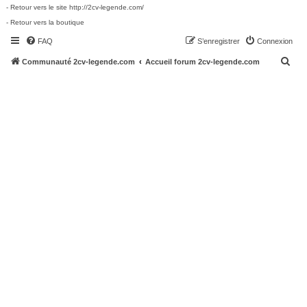
- Retour vers le site http://2cv-legende.com/
- Retour vers la boutique
FAQ
S’enregistrer
Connexion
R
Communauté 2cv-legende.com
Accueil forum 2cv-legende.com
e
c
h
e
r
c
h
e
r