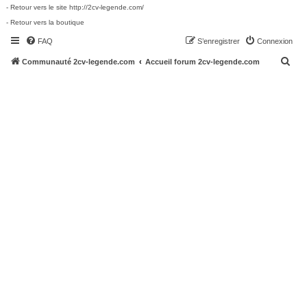
- Retour vers le site http://2cv-legende.com/
- Retour vers la boutique
FAQ
S’enregistrer
Connexion
R
Communauté 2cv-legende.com
Accueil forum 2cv-legende.com
e
c
h
e
r
c
h
e
r