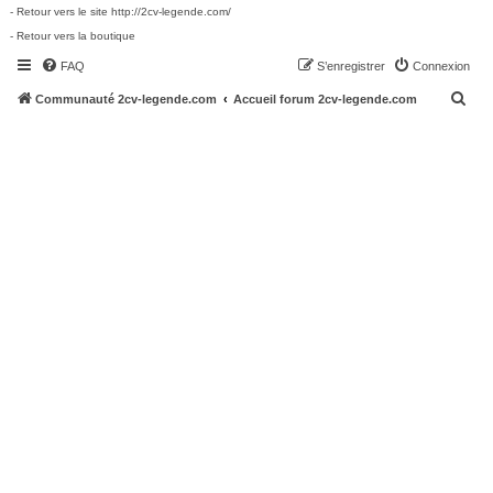
- Retour vers le site http://2cv-legende.com/
- Retour vers la boutique
FAQ
S’enregistrer
Connexion
R
Communauté 2cv-legende.com
Accueil forum 2cv-legende.com
e
c
h
e
r
c
h
e
r