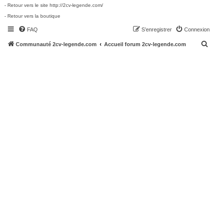
- Retour vers le site http://2cv-legende.com/
- Retour vers la boutique
FAQ
S’enregistrer
Connexion
R
Communauté 2cv-legende.com
Accueil forum 2cv-legende.com
e
c
h
e
r
c
h
e
r