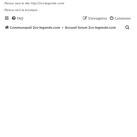
- Retour vers le site http://2cv-legende.com/
- Retour vers la boutique
FAQ
S’enregistrer
Connexion
R
Communauté 2cv-legende.com
Accueil forum 2cv-legende.com
e
c
h
e
r
c
h
e
r