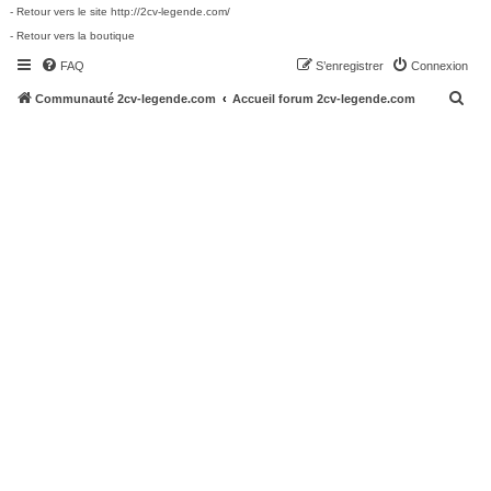
- Retour vers le site http://2cv-legende.com/
- Retour vers la boutique
FAQ
S’enregistrer
Connexion
R
Communauté 2cv-legende.com
Accueil forum 2cv-legende.com
e
c
h
e
r
c
h
e
r