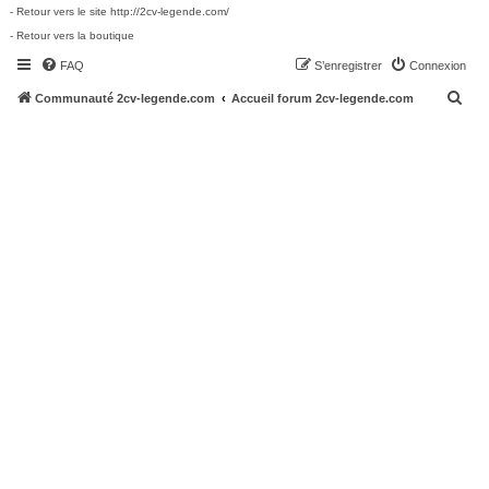
- Retour vers le site http://2cv-legende.com/
- Retour vers la boutique
FAQ
S’enregistrer
Connexion
R
Communauté 2cv-legende.com
Accueil forum 2cv-legende.com
e
c
h
e
r
c
h
e
r