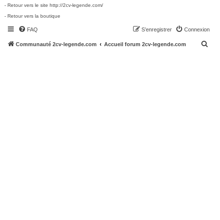
- Retour vers le site http://2cv-legende.com/
- Retour vers la boutique
FAQ
S’enregistrer
Connexion
R
Communauté 2cv-legende.com
Accueil forum 2cv-legende.com
e
c
h
e
r
c
h
e
r