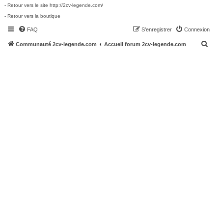
- Retour vers le site http://2cv-legende.com/
- Retour vers la boutique
FAQ
S’enregistrer
Connexion
R
Communauté 2cv-legende.com
Accueil forum 2cv-legende.com
e
c
h
e
r
c
h
e
r