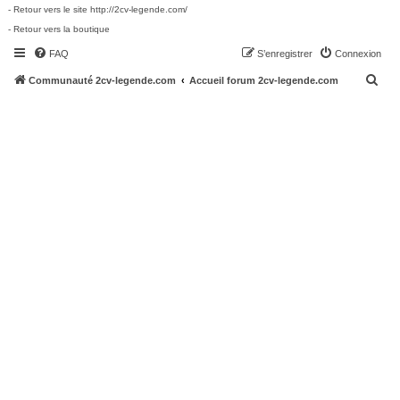
- Retour vers le site http://2cv-legende.com/
- Retour vers la boutique
FAQ
S’enregistrer
Connexion
R
Communauté 2cv-legende.com
Accueil forum 2cv-legende.com
e
c
h
e
r
c
h
e
r