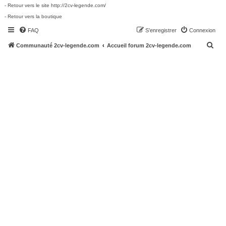
- Retour vers le site http://2cv-legende.com/
- Retour vers la boutique
FAQ
S’enregistrer
Connexion
R
Communauté 2cv-legende.com
Accueil forum 2cv-legende.com
e
c
h
e
r
c
h
e
r