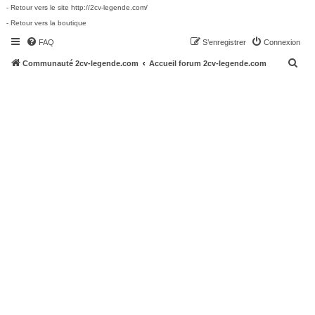
- Retour vers le site http://2cv-legende.com/
- Retour vers la boutique
FAQ
S’enregistrer
Connexion
R
Communauté 2cv-legende.com
Accueil forum 2cv-legende.com
e
c
h
e
r
c
h
e
r