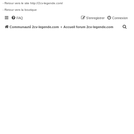
- Retour vers le site http://2cv-legende.com/
- Retour vers la boutique
FAQ
S’enregistrer
Connexion
R
Communauté 2cv-legende.com
Accueil forum 2cv-legende.com
e
c
h
e
r
c
h
e
r