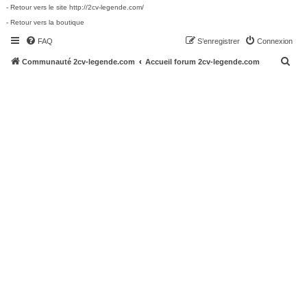
- Retour vers le site http://2cv-legende.com/
- Retour vers la boutique
FAQ
S’enregistrer
Connexion
R
Communauté 2cv-legende.com
Accueil forum 2cv-legende.com
e
c
h
e
r
c
h
e
r