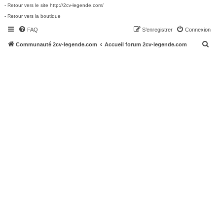
- Retour vers le site http://2cv-legende.com/
- Retour vers la boutique
FAQ
S’enregistrer
Connexion
R
Communauté 2cv-legende.com
Accueil forum 2cv-legende.com
e
c
h
e
r
c
h
e
r