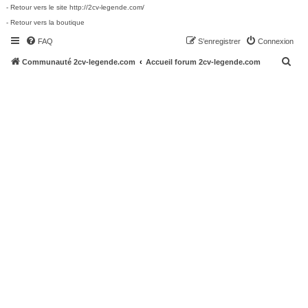
- Retour vers le site http://2cv-legende.com/
- Retour vers la boutique
FAQ
S’enregistrer
Connexion
R
Communauté 2cv-legende.com
Accueil forum 2cv-legende.com
e
c
h
e
r
c
h
e
r