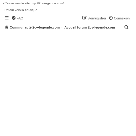
- Retour vers le site http://2cv-legende.com/
- Retour vers la boutique
FAQ
S’enregistrer
Connexion
R
Communauté 2cv-legende.com
Accueil forum 2cv-legende.com
e
c
h
e
r
c
h
e
r