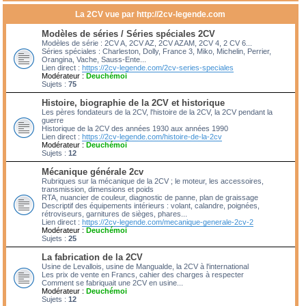
La 2CV vue par http://2cv-legende.com
Modèles de séries / Séries spéciales 2CV
Modèles de série : 2CV A, 2CV AZ, 2CV AZAM, 2CV 4, 2 CV 6...
Séries spéciales : Charleston, Dolly, France 3, Miko, Michelin, Perrier,
Orangina, Vache, Sauss-Ente...
Lien direct :
https://2cv-legende.com/2cv-series-speciales
Modérateur :
Deuchémoi
Sujets :
75
Histoire, biographie de la 2CV et historique
Les pères fondateurs de la 2CV, l'histoire de la 2CV, la 2CV pendant la
guerre
Historique de la 2CV des années 1930 aux années 1990
Lien direct :
https://2cv-legende.com/histoire-de-la-2cv
Modérateur :
Deuchémoi
Sujets :
12
Mécanique générale 2cv
Rubriques sur la mécanique de la 2CV ; le moteur, les accessoires,
transmission, dimensions et poids
RTA, nuancier de couleur, diagnostic de panne, plan de graissage
Descriptif des équipements intérieurs : volant, calandre, poignées,
rétroviseurs, garnitures de sièges, phares...
Lien direct :
https://2cv-legende.com/mecanique-generale-2cv-2
Modérateur :
Deuchémoi
Sujets :
25
La fabrication de la 2CV
Usine de Levallois, usine de Mangualde, la 2CV à l'international
Les prix de vente en Francs, cahier des charges à respecter
Comment se fabriquait une 2CV en usine...
Modérateur :
Deuchémoi
Sujets :
12