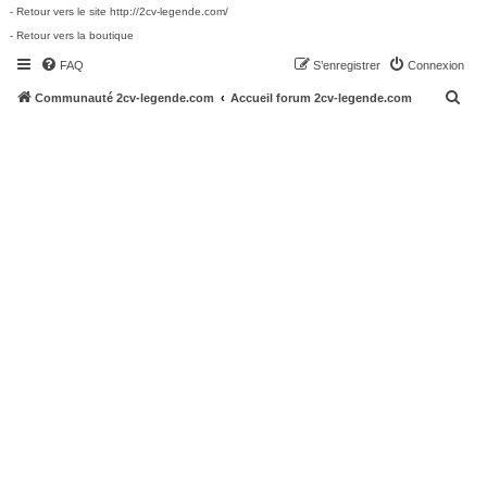
- Retour vers le site http://2cv-legende.com/
- Retour vers la boutique
FAQ
S’enregistrer
Connexion
R
Communauté 2cv-legende.com
Accueil forum 2cv-legende.com
e
c
h
e
r
c
h
e
r