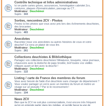
Contrôle technique et Infos administratives
Ici on parle cartes grises, assurances, homologation cabriolet 2cv,
ceintures, plaques d'immatriculation, passage au CT...
Modérateur :
Deuchémoi
Sujets :
343
Sorties, rencontres 2CV - Photos
Postez ici les photos que vous avez pris lors des évènements deuchistes,
des brocantes...
Modérateur :
Deuchémoi
Sujets :
483
Anecdotes
Racontez-nous vos anecdotes ou autres histoires de vous et votre
deuche!! Ce sera un plaisir de vous lire.
Modérateur :
Deuchémoi
Sujets :
261
Collections deuchistes & Blibliothèque
Partagez vos collections deuchistes! Miniatures, bouquins, vieux journaux,
chaussons avec la dodoche de papy brodée, bref toutes vos vieilles
reliques ayant un lien avec la deuche !
Modérateur :
Deuchémoi
Sujets :
122
Listing / carte de France des membres du forum
Vous avez besoin de l'aide d'un deuchiste sans changer de département ?
Vous voulez partager un verre avec un membre du forum et mettre un
visage sur un pseudo ? Par ici le recensement !
Modérateur :
Deuchémoi
Sujets :
104
News 2CV
Bien que la 2CV ne soit plus commercialisée, il est encore très fréquent
qu'on en entende parler dans les médias, et qu'elle fasse la une de