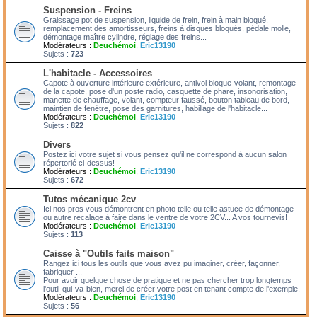
Suspension - Freins
Graissage pot de suspension, liquide de frein, frein à main bloqué,
remplacement des amortisseurs, freins à disques bloqués, pédale molle,
démontage maître cylindre, réglage des freins...
Modérateurs :
Deuchémoi
,
Eric13190
Sujets :
723
L'habitacle - Accessoires
Capote à ouverture intérieure extérieure, antivol bloque-volant, remontage
de la capote, pose d'un poste radio, casquette de phare, insonorisation,
manette de chauffage, volant, compteur faussé, bouton tableau de bord,
maintien de fenêtre, pose des garnitures, habillage de l'habitacle...
Modérateurs :
Deuchémoi
,
Eric13190
Sujets :
822
Divers
Postez ici votre sujet si vous pensez qu'il ne correspond à aucun salon
répertorié ci-dessus!
Modérateurs :
Deuchémoi
,
Eric13190
Sujets :
672
Tutos mécanique 2cv
Ici nos pros vous démontrent en photo telle ou telle astuce de démontage
ou autre recalage à faire dans le ventre de votre 2CV... A vos tournevis!
Modérateurs :
Deuchémoi
,
Eric13190
Sujets :
113
Caisse à "Outils faits maison"
Rangez ici tous les outils que vous avez pu imaginer, créer, façonner,
fabriquer ...
Pour avoir quelque chose de pratique et ne pas chercher trop longtemps
l'outil-qui-va-bien, merci de créer votre post en tenant compte de l'exemple.
Modérateurs :
Deuchémoi
,
Eric13190
Sujets :
56