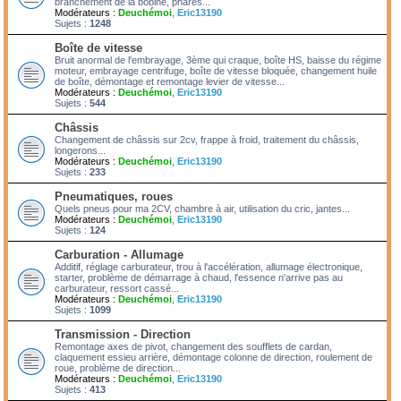
branchement de la bobine, phares...
Modérateurs :
Deuchémoi
,
Eric13190
Sujets :
1248
Boîte de vitesse
Bruit anormal de l'embrayage, 3ème qui craque, boîte HS, baisse du régime
moteur, embrayage centrifuge, boîte de vitesse bloquée, changement huile
de boîte, démontage et remontage levier de vitesse...
Modérateurs :
Deuchémoi
,
Eric13190
Sujets :
544
Châssis
Changement de châssis sur 2cv, frappe à froid, traitement du châssis,
longerons...
Modérateurs :
Deuchémoi
,
Eric13190
Sujets :
233
Pneumatiques, roues
Quels pneus pour ma 2CV, chambre à air, utilisation du cric, jantes...
Modérateurs :
Deuchémoi
,
Eric13190
Sujets :
124
Carburation - Allumage
Additif, réglage carburateur, trou à l'accélération, allumage électronique,
starter, problème de démarrage à chaud, l'essence n'arrive pas au
carburateur, ressort cassé...
Modérateurs :
Deuchémoi
,
Eric13190
Sujets :
1099
Transmission - Direction
Remontage axes de pivot, changement des soufflets de cardan,
claquement essieu arrière, démontage colonne de direction, roulement de
roue, problème de direction...
Modérateurs :
Deuchémoi
,
Eric13190
Sujets :
413