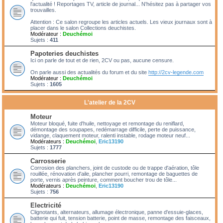
l'actualité ! Reportages TV, article de journal... N'hésitez pas à partager vos
trouvailles.
Attention : Ce salon regroupe les articles actuels. Les vieux journaux sont à
placer dans le salon Collections deuchistes.
Modérateur :
Deuchémoi
Sujets :
411
Papoteries deuchistes
Ici on parle de tout et de rien, 2CV ou pas, aucune censure.
On parle aussi des actualités du forum et du site
http://2cv-legende.com
Modérateur :
Deuchémoi
Sujets :
1605
L'atelier de la 2CV
Moteur
Moteur bloqué, fuite d'huile, nettoyage et remontage du reniflard,
démontage des soupapes, redémarrage difficile, perte de puissance,
vidange, claquement moteur, ralenti instable, rodage moteur neuf...
Modérateurs :
Deuchémoi
,
Eric13190
Sujets :
1777
Carrosserie
Corrosion des planchers, joint de custode ou de trappe d'aération, tôle
rouillée, rénovation d'aile, plancher pourri, remontage de baguettes de
porte, vernis après peinture, comment boucher trou de tôle...
Modérateurs :
Deuchémoi
,
Eric13190
Sujets :
756
Electricité
Clignotants, alternateurs, allumage électronique, panne d'essuie-glaces,
batterie qui fuit, tension batterie, point de masse, remontage des faisceaux,