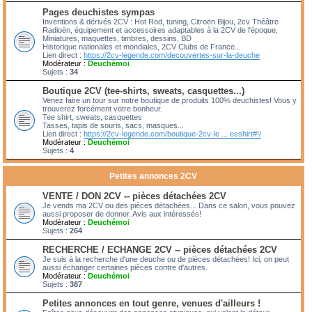
Pages deuchistes sympas
Inventions & dérivés 2CV : Hot Rod, tuning, Citroën Bijou, 2cv Théâtre
Radioën, équipement et accessoires adaptables à la 2CV de l'époque,
Miniatures, maquettes, timbres, dessins, BD
Historique nationales et mondiales, 2CV Clubs de France...
Lien direct :
https://2cv-legende.com/decouvertes-sur-la-deuche
Modérateur :
Deuchémoi
Sujets :
34
Boutique 2CV (tee-shirts, sweats, casquettes...)
Venez faire un tour sur notre boutique de produits 100% deuchistes! Vous y
trouverez forcément votre bonheur.
Tee shirt, sweats, casquettes
Tasses, tapis de souris, sacs, masques...
Lien direct :
https://2cv-legende.com/boutique-2cv-le ... eeshirt#!/
Modérateur :
Deuchémoi
Sujets :
4
Petites annonces 2CV
VENTE / DON 2CV -- pièces détachées 2CV
Je vends ma 2CV ou des pièces détachées... Dans ce salon, vous pouvez
aussi proposer de donner. Avis aux intéressés!
Modérateur :
Deuchémoi
Sujets :
264
RECHERCHE / ECHANGE 2CV -- pièces détachées 2CV
Je suis à la recherche d'une deuche ou de pièces détachées! Ici, on peut
aussi échanger certaines pièces contre d'autres.
Modérateur :
Deuchémoi
Sujets :
387
Petites annonces en tout genre, venues d'ailleurs !