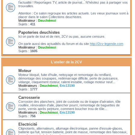
l'actualité ! Reportages TV, article de journal... N'hésitez pas à partager vos
trouvailles.
Attention : Ce salon regroupe les articles actuels. Les vieux journaux sont à
placer dans le salon Collections deuchistes.
Modérateur :
Deuchémoi
Sujets :
411
Papoteries deuchistes
Ici on parle de tout et de rien, 2CV ou pas, aucune censure.
On parle aussi des actualités du forum et du site
http://2cv-legende.com
Modérateur :
Deuchémoi
Sujets :
1605
L'atelier de la 2CV
Moteur
Moteur bloqué, fuite d'huile, nettoyage et remontage du reniflard,
démontage des soupapes, redémarrage difficile, perte de puissance,
vidange, claquement moteur, ralenti instable, rodage moteur neuf...
Modérateurs :
Deuchémoi
,
Eric13190
Sujets :
1777
Carrosserie
Corrosion des planchers, joint de custode ou de trappe d'aération, tôle
rouillée, rénovation d'aile, plancher pourri, remontage de baguettes de
porte, vernis après peinture, comment boucher trou de tôle...
Modérateurs :
Deuchémoi
,
Eric13190
Sujets :
756
Electricité
Clignotants, alternateurs, allumage électronique, panne d'essuie-glaces,
batterie qui fuit, tension batterie, point de masse, remontage des faisceaux,