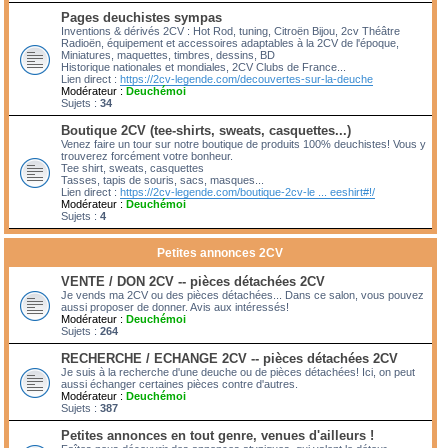
Pages deuchistes sympas
Inventions & dérivés 2CV : Hot Rod, tuning, Citroën Bijou, 2cv Théâtre
Radioën, équipement et accessoires adaptables à la 2CV de l'époque,
Miniatures, maquettes, timbres, dessins, BD
Historique nationales et mondiales, 2CV Clubs de France...
Lien direct :
https://2cv-legende.com/decouvertes-sur-la-deuche
Modérateur :
Deuchémoi
Sujets :
34
Boutique 2CV (tee-shirts, sweats, casquettes...)
Venez faire un tour sur notre boutique de produits 100% deuchistes! Vous y
trouverez forcément votre bonheur.
Tee shirt, sweats, casquettes
Tasses, tapis de souris, sacs, masques...
Lien direct :
https://2cv-legende.com/boutique-2cv-le ... eeshirt#!/
Modérateur :
Deuchémoi
Sujets :
4
Petites annonces 2CV
VENTE / DON 2CV -- pièces détachées 2CV
Je vends ma 2CV ou des pièces détachées... Dans ce salon, vous pouvez
aussi proposer de donner. Avis aux intéressés!
Modérateur :
Deuchémoi
Sujets :
264
RECHERCHE / ECHANGE 2CV -- pièces détachées 2CV
Je suis à la recherche d'une deuche ou de pièces détachées! Ici, on peut
aussi échanger certaines pièces contre d'autres.
Modérateur :
Deuchémoi
Sujets :
387
Petites annonces en tout genre, venues d'ailleurs !