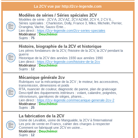
La 2CV vue par http://2cv-legende.com
Modèles de séries / Séries spéciales 2CV
Modèles de série : 2CV A, 2CV AZ, 2CV AZAM, 2CV 4, 2 CV 6...
Séries spéciales : Charleston, Dolly, France 3, Miko, Michelin, Perrier,
Orangina, Vache, Sauss-Ente...
Lien direct :
https://2cv-legende.com/2cv-series-speciales
Modérateur :
Deuchémoi
Sujets :
75
Histoire, biographie de la 2CV et historique
Les pères fondateurs de la 2CV, l'histoire de la 2CV, la 2CV pendant la
guerre
Historique de la 2CV des années 1930 aux années 1990
Lien direct :
https://2cv-legende.com/histoire-de-la-2cv
Modérateur :
Deuchémoi
Sujets :
12
Mécanique générale 2cv
Rubriques sur la mécanique de la 2CV ; le moteur, les accessoires,
transmission, dimensions et poids
RTA, nuancier de couleur, diagnostic de panne, plan de graissage
Descriptif des équipements intérieurs : volant, calandre, poignées,
rétroviseurs, garnitures de sièges, phares...
Lien direct :
https://2cv-legende.com/mecanique-generale-2cv-2
Modérateur :
Deuchémoi
Sujets :
25
La fabrication de la 2CV
Usine de Levallois, usine de Mangualde, la 2CV à l'international
Les prix de vente en Francs, cahier des charges à respecter
Comment se fabriquait une 2CV en usine...
Modérateur :
Deuchémoi
Sujets :
12