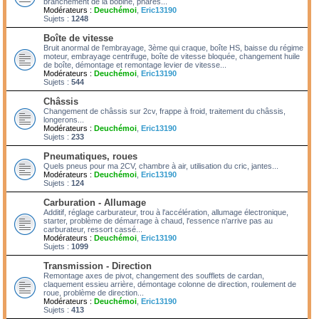
branchement de la bobine, phares...
Modérateurs :
Deuchémoi
,
Eric13190
Sujets :
1248
Boîte de vitesse
Bruit anormal de l'embrayage, 3ème qui craque, boîte HS, baisse du régime
moteur, embrayage centrifuge, boîte de vitesse bloquée, changement huile
de boîte, démontage et remontage levier de vitesse...
Modérateurs :
Deuchémoi
,
Eric13190
Sujets :
544
Châssis
Changement de châssis sur 2cv, frappe à froid, traitement du châssis,
longerons...
Modérateurs :
Deuchémoi
,
Eric13190
Sujets :
233
Pneumatiques, roues
Quels pneus pour ma 2CV, chambre à air, utilisation du cric, jantes...
Modérateurs :
Deuchémoi
,
Eric13190
Sujets :
124
Carburation - Allumage
Additif, réglage carburateur, trou à l'accélération, allumage électronique,
starter, problème de démarrage à chaud, l'essence n'arrive pas au
carburateur, ressort cassé...
Modérateurs :
Deuchémoi
,
Eric13190
Sujets :
1099
Transmission - Direction
Remontage axes de pivot, changement des soufflets de cardan,
claquement essieu arrière, démontage colonne de direction, roulement de
roue, problème de direction...
Modérateurs :
Deuchémoi
,
Eric13190
Sujets :
413