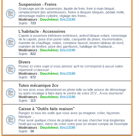
Suspension - Freins
Graissage pot de suspension, liquide de frein, frein à main bloqué,
remplacement des amortisseurs, freins à disques bloqués, pédale molle,
démontage maître cylindre, réglage des freins...
Modérateurs :
Deuchémoi
,
Eric13190
Sujets :
723
L'habitacle - Accessoires
Capote à ouverture intérieure extérieure, antivol bloque-volant, remontage
de la capote, pose d'un poste radio, casquette de phare, insonorisation,
manette de chauffage, volant, compteur faussé, bouton tableau de bord,
maintien de fenêtre, pose des garnitures, habillage de l'habitacle...
Modérateurs :
Deuchémoi
,
Eric13190
Sujets :
822
Divers
Postez ici votre sujet si vous pensez qu'il ne correspond à aucun salon
répertorié ci-dessus!
Modérateurs :
Deuchémoi
,
Eric13190
Sujets :
672
Tutos mécanique 2cv
Ici nos pros vous démontrent en photo telle ou telle astuce de démontage
ou autre recalage à faire dans le ventre de votre 2CV... A vos tournevis!
Modérateurs :
Deuchémoi
,
Eric13190
Sujets :
113
Caisse à "Outils faits maison"
Rangez ici tous les outils que vous avez pu imaginer, créer, façonner,
fabriquer ...
Pour avoir quelque chose de pratique et ne pas chercher trop longtemps
l'outil-qui-va-bien, merci de créer votre post en tenant compte de l'exemple.
Modérateurs :
Deuchémoi
,
Eric13190
Sujets :
56