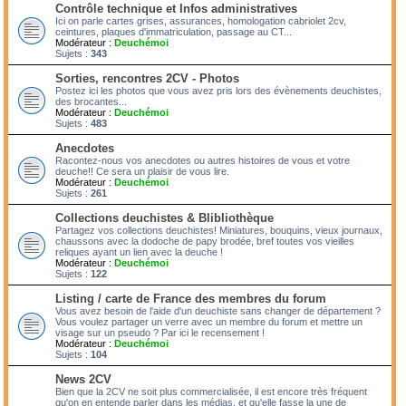
Contrôle technique et Infos administratives
Ici on parle cartes grises, assurances, homologation cabriolet 2cv,
ceintures, plaques d'immatriculation, passage au CT...
Modérateur :
Deuchémoi
Sujets :
343
Sorties, rencontres 2CV - Photos
Postez ici les photos que vous avez pris lors des évènements deuchistes,
des brocantes...
Modérateur :
Deuchémoi
Sujets :
483
Anecdotes
Racontez-nous vos anecdotes ou autres histoires de vous et votre
deuche!! Ce sera un plaisir de vous lire.
Modérateur :
Deuchémoi
Sujets :
261
Collections deuchistes & Blibliothèque
Partagez vos collections deuchistes! Miniatures, bouquins, vieux journaux,
chaussons avec la dodoche de papy brodée, bref toutes vos vieilles
reliques ayant un lien avec la deuche !
Modérateur :
Deuchémoi
Sujets :
122
Listing / carte de France des membres du forum
Vous avez besoin de l'aide d'un deuchiste sans changer de département ?
Vous voulez partager un verre avec un membre du forum et mettre un
visage sur un pseudo ? Par ici le recensement !
Modérateur :
Deuchémoi
Sujets :
104
News 2CV
Bien que la 2CV ne soit plus commercialisée, il est encore très fréquent
qu'on en entende parler dans les médias, et qu'elle fasse la une de