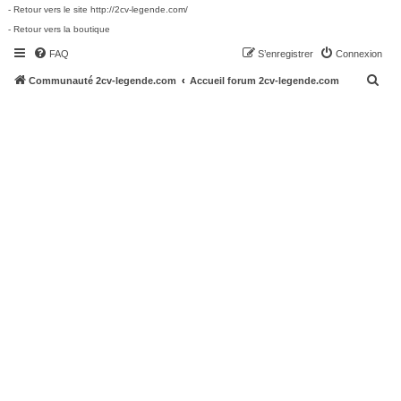
- Retour vers le site http://2cv-legende.com/
- Retour vers la boutique
FAQ
S’enregistrer
Connexion
R
Communauté 2cv-legende.com
Accueil forum 2cv-legende.com
e
c
h
e
r
c
h
e
r