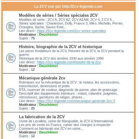
La 2CV vue par http://2cv-legende.com
Modèles de séries / Séries spéciales 2CV
Modèles de série : 2CV A, 2CV AZ, 2CV AZAM, 2CV 4, 2 CV 6...
Séries spéciales : Charleston, Dolly, France 3, Miko, Michelin, Perrier,
Orangina, Vache, Sauss-Ente...
Lien direct :
https://2cv-legende.com/2cv-series-speciales
Modérateur :
Deuchémoi
Sujets :
75
Histoire, biographie de la 2CV et historique
Les pères fondateurs de la 2CV, l'histoire de la 2CV, la 2CV pendant la
guerre
Historique de la 2CV des années 1930 aux années 1990
Lien direct :
https://2cv-legende.com/histoire-de-la-2cv
Modérateur :
Deuchémoi
Sujets :
12
Mécanique générale 2cv
Rubriques sur la mécanique de la 2CV ; le moteur, les accessoires,
transmission, dimensions et poids
RTA, nuancier de couleur, diagnostic de panne, plan de graissage
Descriptif des équipements intérieurs : volant, calandre, poignées,
rétroviseurs, garnitures de sièges, phares...
Lien direct :
https://2cv-legende.com/mecanique-generale-2cv-2
Modérateur :
Deuchémoi
Sujets :
25
La fabrication de la 2CV
Usine de Levallois, usine de Mangualde, la 2CV à l'international
Les prix de vente en Francs, cahier des charges à respecter
Comment se fabriquait une 2CV en usine...
Modérateur :
Deuchémoi
Sujets :
12