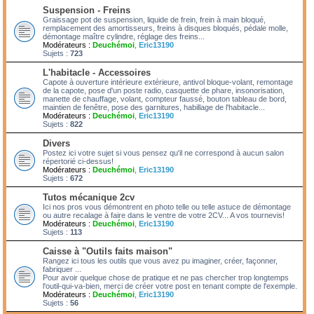
Suspension - Freins
Graissage pot de suspension, liquide de frein, frein à main bloqué,
remplacement des amortisseurs, freins à disques bloqués, pédale molle,
démontage maître cylindre, réglage des freins...
Modérateurs :
Deuchémoi
,
Eric13190
Sujets :
723
L'habitacle - Accessoires
Capote à ouverture intérieure extérieure, antivol bloque-volant, remontage
de la capote, pose d'un poste radio, casquette de phare, insonorisation,
manette de chauffage, volant, compteur faussé, bouton tableau de bord,
maintien de fenêtre, pose des garnitures, habillage de l'habitacle...
Modérateurs :
Deuchémoi
,
Eric13190
Sujets :
822
Divers
Postez ici votre sujet si vous pensez qu'il ne correspond à aucun salon
répertorié ci-dessus!
Modérateurs :
Deuchémoi
,
Eric13190
Sujets :
672
Tutos mécanique 2cv
Ici nos pros vous démontrent en photo telle ou telle astuce de démontage
ou autre recalage à faire dans le ventre de votre 2CV... A vos tournevis!
Modérateurs :
Deuchémoi
,
Eric13190
Sujets :
113
Caisse à "Outils faits maison"
Rangez ici tous les outils que vous avez pu imaginer, créer, façonner,
fabriquer ...
Pour avoir quelque chose de pratique et ne pas chercher trop longtemps
l'outil-qui-va-bien, merci de créer votre post en tenant compte de l'exemple.
Modérateurs :
Deuchémoi
,
Eric13190
Sujets :
56