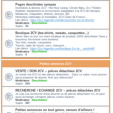
Pages deuchistes sympas
Inventions & dérivés 2CV : Hot Rod, tuning, Citroën Bijou, 2cv Théâtre
Radioën, équipement et accessoires adaptables à la 2CV de l'époque,
Miniatures, maquettes, timbres, dessins, BD
Historique nationales et mondiales, 2CV Clubs de France...
Lien direct :
https://2cv-legende.com/decouvertes-sur-la-deuche
Modérateur :
Deuchémoi
Sujets :
34
Boutique 2CV (tee-shirts, sweats, casquettes...)
Venez faire un tour sur notre boutique de produits 100% deuchistes! Vous y
trouverez forcément votre bonheur.
Tee shirt, sweats, casquettes
Tasses, tapis de souris, sacs, masques...
Lien direct :
https://2cv-legende.com/boutique-2cv-le ... eeshirt#!/
Modérateur :
Deuchémoi
Sujets :
4
Petites annonces 2CV
VENTE / DON 2CV -- pièces détachées 2CV
Je vends ma 2CV ou des pièces détachées... Dans ce salon, vous pouvez
aussi proposer de donner. Avis aux intéressés!
Modérateur :
Deuchémoi
Sujets :
264
RECHERCHE / ECHANGE 2CV -- pièces détachées 2CV
Je suis à la recherche d'une deuche ou de pièces détachées! Ici, on peut
aussi échanger certaines pièces contre d'autres.
Modérateur :
Deuchémoi
Sujets :
387
Petites annonces en tout genre, venues d'ailleurs !