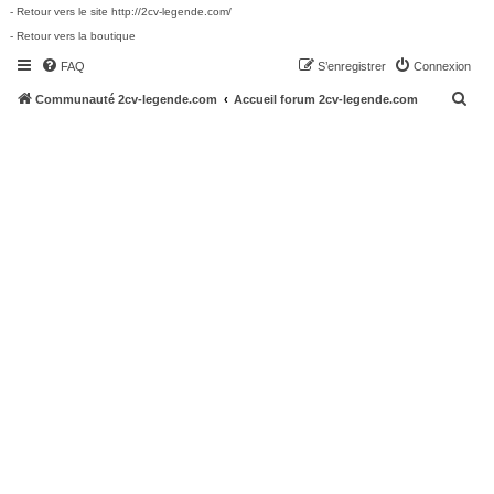
- Retour vers le site http://2cv-legende.com/
- Retour vers la boutique
FAQ
S’enregistrer
Connexion
R
Communauté 2cv-legende.com
Accueil forum 2cv-legende.com
e
c
h
e
r
c
h
e
r