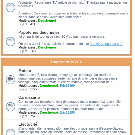
l'actualité ! Reportages TV, article de journal... N'hésitez pas à partager vos
trouvailles.
Attention : Ce salon regroupe les articles actuels. Les vieux journaux sont à
placer dans le salon Collections deuchistes.
Modérateur :
Deuchémoi
Sujets :
411
Papoteries deuchistes
Ici on parle de tout et de rien, 2CV ou pas, aucune censure.
On parle aussi des actualités du forum et du site
http://2cv-legende.com
Modérateur :
Deuchémoi
Sujets :
1605
L'atelier de la 2CV
Moteur
Moteur bloqué, fuite d'huile, nettoyage et remontage du reniflard,
démontage des soupapes, redémarrage difficile, perte de puissance,
vidange, claquement moteur, ralenti instable, rodage moteur neuf...
Modérateurs :
Deuchémoi
,
Eric13190
Sujets :
1777
Carrosserie
Corrosion des planchers, joint de custode ou de trappe d'aération, tôle
rouillée, rénovation d'aile, plancher pourri, remontage de baguettes de
porte, vernis après peinture, comment boucher trou de tôle...
Modérateurs :
Deuchémoi
,
Eric13190
Sujets :
757
Electricité
Clignotants, alternateurs, allumage électronique, panne d'essuie-glaces,
batterie qui fuit, tension batterie, point de masse, remontage des faisceaux,