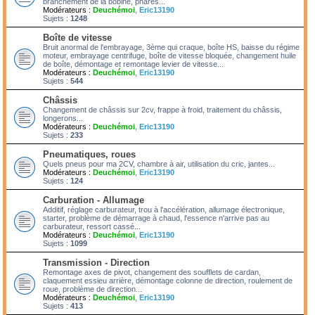
branchement de la bobine, phares...
Modérateurs :
Deuchémoi
,
Eric13190
Sujets :
1248
Boîte de vitesse
Bruit anormal de l'embrayage, 3ème qui craque, boîte HS, baisse du régime
moteur, embrayage centrifuge, boîte de vitesse bloquée, changement huile
de boîte, démontage et remontage levier de vitesse...
Modérateurs :
Deuchémoi
,
Eric13190
Sujets :
544
Châssis
Changement de châssis sur 2cv, frappe à froid, traitement du châssis,
longerons...
Modérateurs :
Deuchémoi
,
Eric13190
Sujets :
233
Pneumatiques, roues
Quels pneus pour ma 2CV, chambre à air, utilisation du cric, jantes...
Modérateurs :
Deuchémoi
,
Eric13190
Sujets :
124
Carburation - Allumage
Additif, réglage carburateur, trou à l'accélération, allumage électronique,
starter, problème de démarrage à chaud, l'essence n'arrive pas au
carburateur, ressort cassé...
Modérateurs :
Deuchémoi
,
Eric13190
Sujets :
1099
Transmission - Direction
Remontage axes de pivot, changement des soufflets de cardan,
claquement essieu arrière, démontage colonne de direction, roulement de
roue, problème de direction...
Modérateurs :
Deuchémoi
,
Eric13190
Sujets :
413