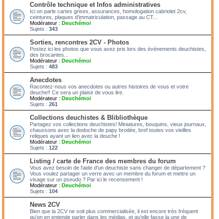
Contrôle technique et Infos administratives
Ici on parle cartes grises, assurances, homologation cabriolet 2cv,
ceintures, plaques d'immatriculation, passage au CT...
Modérateur :
Deuchémoi
Sujets :
343
Sorties, rencontres 2CV - Photos
Postez ici les photos que vous avez pris lors des évènements deuchistes,
des brocantes...
Modérateur :
Deuchémoi
Sujets :
483
Anecdotes
Racontez-nous vos anecdotes ou autres histoires de vous et votre
deuche!! Ce sera un plaisir de vous lire.
Modérateur :
Deuchémoi
Sujets :
261
Collections deuchistes & Blibliothèque
Partagez vos collections deuchistes! Miniatures, bouquins, vieux journaux,
chaussons avec la dodoche de papy brodée, bref toutes vos vieilles
reliques ayant un lien avec la deuche !
Modérateur :
Deuchémoi
Sujets :
122
Listing / carte de France des membres du forum
Vous avez besoin de l'aide d'un deuchiste sans changer de département ?
Vous voulez partager un verre avec un membre du forum et mettre un
visage sur un pseudo ? Par ici le recensement !
Modérateur :
Deuchémoi
Sujets :
104
News 2CV
Bien que la 2CV ne soit plus commercialisée, il est encore très fréquent
qu'on en entende parler dans les médias, et qu'elle fasse la une de