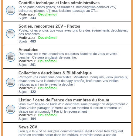
Contrôle technique et Infos administratives
Ici on parle cartes grises, assurances, homologation cabriolet 2cv,
ceintures, plaques d'immatriculation, passage au CT...
Modérateur :
Deuchémoi
Sujets :
343
Sorties, rencontres 2CV - Photos
Postez ici les photos que vous avez pris lors des évènements deuchistes,
des brocantes...
Modérateur :
Deuchémoi
Sujets :
483
Anecdotes
Racontez-nous vos anecdotes ou autres histoires de vous et votre
deuche!! Ce sera un plaisir de vous lire.
Modérateur :
Deuchémoi
Sujets :
261
Collections deuchistes & Blibliothèque
Partagez vos collections deuchistes! Miniatures, bouquins, vieux journaux,
chaussons avec la dodoche de papy brodée, bref toutes vos vieilles
reliques ayant un lien avec la deuche !
Modérateur :
Deuchémoi
Sujets :
122
Listing / carte de France des membres du forum
Vous avez besoin de l'aide d'un deuchiste sans changer de département ?
Vous voulez partager un verre avec un membre du forum et mettre un
visage sur un pseudo ? Par ici le recensement !
Modérateur :
Deuchémoi
Sujets :
104
News 2CV
Bien que la 2CV ne soit plus commercialisée, il est encore très fréquent
qu'on en entende parler dans les médias, et qu'elle fasse la une de