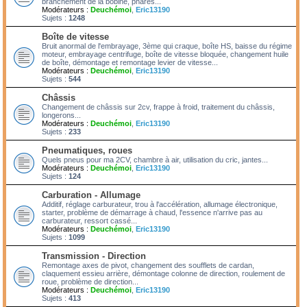
branchement de la bobine, phares...
Modérateurs :
Deuchémoi
,
Eric13190
Sujets :
1248
Boîte de vitesse
Bruit anormal de l'embrayage, 3ème qui craque, boîte HS, baisse du régime
moteur, embrayage centrifuge, boîte de vitesse bloquée, changement huile
de boîte, démontage et remontage levier de vitesse...
Modérateurs :
Deuchémoi
,
Eric13190
Sujets :
544
Châssis
Changement de châssis sur 2cv, frappe à froid, traitement du châssis,
longerons...
Modérateurs :
Deuchémoi
,
Eric13190
Sujets :
233
Pneumatiques, roues
Quels pneus pour ma 2CV, chambre à air, utilisation du cric, jantes...
Modérateurs :
Deuchémoi
,
Eric13190
Sujets :
124
Carburation - Allumage
Additif, réglage carburateur, trou à l'accélération, allumage électronique,
starter, problème de démarrage à chaud, l'essence n'arrive pas au
carburateur, ressort cassé...
Modérateurs :
Deuchémoi
,
Eric13190
Sujets :
1099
Transmission - Direction
Remontage axes de pivot, changement des soufflets de cardan,
claquement essieu arrière, démontage colonne de direction, roulement de
roue, problème de direction...
Modérateurs :
Deuchémoi
,
Eric13190
Sujets :
413