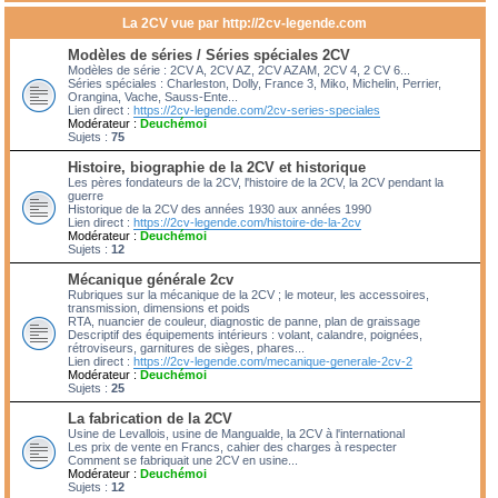
La 2CV vue par http://2cv-legende.com
Modèles de séries / Séries spéciales 2CV
Modèles de série : 2CV A, 2CV AZ, 2CV AZAM, 2CV 4, 2 CV 6...
Séries spéciales : Charleston, Dolly, France 3, Miko, Michelin, Perrier,
Orangina, Vache, Sauss-Ente...
Lien direct :
https://2cv-legende.com/2cv-series-speciales
Modérateur :
Deuchémoi
Sujets :
75
Histoire, biographie de la 2CV et historique
Les pères fondateurs de la 2CV, l'histoire de la 2CV, la 2CV pendant la
guerre
Historique de la 2CV des années 1930 aux années 1990
Lien direct :
https://2cv-legende.com/histoire-de-la-2cv
Modérateur :
Deuchémoi
Sujets :
12
Mécanique générale 2cv
Rubriques sur la mécanique de la 2CV ; le moteur, les accessoires,
transmission, dimensions et poids
RTA, nuancier de couleur, diagnostic de panne, plan de graissage
Descriptif des équipements intérieurs : volant, calandre, poignées,
rétroviseurs, garnitures de sièges, phares...
Lien direct :
https://2cv-legende.com/mecanique-generale-2cv-2
Modérateur :
Deuchémoi
Sujets :
25
La fabrication de la 2CV
Usine de Levallois, usine de Mangualde, la 2CV à l'international
Les prix de vente en Francs, cahier des charges à respecter
Comment se fabriquait une 2CV en usine...
Modérateur :
Deuchémoi
Sujets :
12