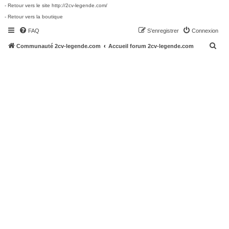
- Retour vers le site http://2cv-legende.com/
- Retour vers la boutique
FAQ
S’enregistrer
Connexion
R
Communauté 2cv-legende.com
Accueil forum 2cv-legende.com
e
c
h
e
r
c
h
e
r