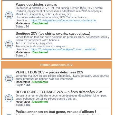
Pages deuchistes sympas
Inventions & dérivés 2CV : Hot Rod, tuning, Citroën Bijou, 2cv Théâtre
Radioën, équipement et accessoires adaptables à la 2CV de l'époque,
Miniatures, maquettes, timbres, dessins, BD
Historique nationales et mondiales, 2CV Clubs de France...
Lien direct :
https://2cv-legende.com/decouvertes-sur-la-deuche
Modérateur :
Deuchémoi
Sujets :
34
Boutique 2CV (tee-shirts, sweats, casquettes...)
Venez faire un tour sur notre boutique de produits 100% deuchistes! Vous y
trouverez forcément votre bonheur.
Tee shirt, sweats, casquettes
Tasses, tapis de souris, sacs, masques...
Lien direct :
https://2cv-legende.com/boutique-2cv-le ... eeshirt#!/
Modérateur :
Deuchémoi
Sujets :
4
Petites annonces 2CV
VENTE / DON 2CV -- pièces détachées 2CV
Je vends ma 2CV ou des pièces détachées... Dans ce salon, vous pouvez
aussi proposer de donner. Avis aux intéressés!
Modérateur :
Deuchémoi
Sujets :
264
RECHERCHE / ECHANGE 2CV -- pièces détachées 2CV
Je suis à la recherche d'une deuche ou de pièces détachées! Ici, on peut
aussi échanger certaines pièces contre d'autres.
Modérateur :
Deuchémoi
Sujets :
387
Petites annonces en tout genre, venues d'ailleurs !