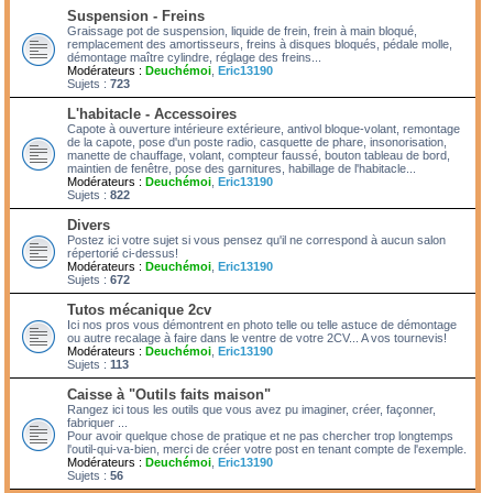
Suspension - Freins
Graissage pot de suspension, liquide de frein, frein à main bloqué,
remplacement des amortisseurs, freins à disques bloqués, pédale molle,
démontage maître cylindre, réglage des freins...
Modérateurs :
Deuchémoi
,
Eric13190
Sujets :
723
L'habitacle - Accessoires
Capote à ouverture intérieure extérieure, antivol bloque-volant, remontage
de la capote, pose d'un poste radio, casquette de phare, insonorisation,
manette de chauffage, volant, compteur faussé, bouton tableau de bord,
maintien de fenêtre, pose des garnitures, habillage de l'habitacle...
Modérateurs :
Deuchémoi
,
Eric13190
Sujets :
822
Divers
Postez ici votre sujet si vous pensez qu'il ne correspond à aucun salon
répertorié ci-dessus!
Modérateurs :
Deuchémoi
,
Eric13190
Sujets :
672
Tutos mécanique 2cv
Ici nos pros vous démontrent en photo telle ou telle astuce de démontage
ou autre recalage à faire dans le ventre de votre 2CV... A vos tournevis!
Modérateurs :
Deuchémoi
,
Eric13190
Sujets :
113
Caisse à "Outils faits maison"
Rangez ici tous les outils que vous avez pu imaginer, créer, façonner,
fabriquer ...
Pour avoir quelque chose de pratique et ne pas chercher trop longtemps
l'outil-qui-va-bien, merci de créer votre post en tenant compte de l'exemple.
Modérateurs :
Deuchémoi
,
Eric13190
Sujets :
56