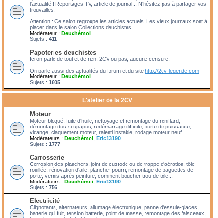
l'actualité ! Reportages TV, article de journal... N'hésitez pas à partager vos
trouvailles.
Attention : Ce salon regroupe les articles actuels. Les vieux journaux sont à
placer dans le salon Collections deuchistes.
Modérateur :
Deuchémoi
Sujets :
411
Papoteries deuchistes
Ici on parle de tout et de rien, 2CV ou pas, aucune censure.
On parle aussi des actualités du forum et du site
http://2cv-legende.com
Modérateur :
Deuchémoi
Sujets :
1605
L'atelier de la 2CV
Moteur
Moteur bloqué, fuite d'huile, nettoyage et remontage du reniflard,
démontage des soupapes, redémarrage difficile, perte de puissance,
vidange, claquement moteur, ralenti instable, rodage moteur neuf...
Modérateurs :
Deuchémoi
,
Eric13190
Sujets :
1777
Carrosserie
Corrosion des planchers, joint de custode ou de trappe d'aération, tôle
rouillée, rénovation d'aile, plancher pourri, remontage de baguettes de
porte, vernis après peinture, comment boucher trou de tôle...
Modérateurs :
Deuchémoi
,
Eric13190
Sujets :
756
Electricité
Clignotants, alternateurs, allumage électronique, panne d'essuie-glaces,
batterie qui fuit, tension batterie, point de masse, remontage des faisceaux,