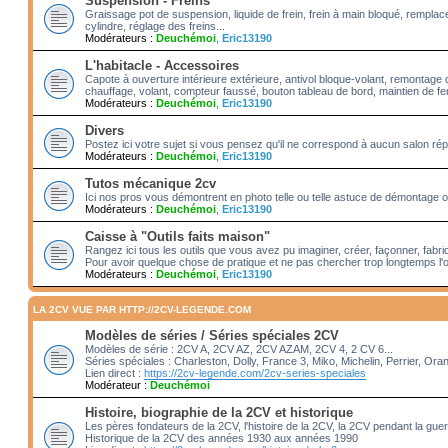
Suspension - Freins
Graissage pot de suspension, liquide de frein, frein à main bloqué, rempl
cylindre, réglage des freins...
Modérateurs :
Deuchémoi
,
Eric13190
L'habitacle - Accessoires
Capote à ouverture intérieure extérieure, antivol bloque-volant, remontage 
chauffage, volant, compteur faussé, bouton tableau de bord, maintien de fenê
Modérateurs :
Deuchémoi
,
Eric13190
Divers
Postez ici votre sujet si vous pensez qu'il ne correspond à aucun salon rép
Modérateurs :
Deuchémoi
,
Eric13190
Tutos mécanique 2cv
Ici nos pros vous démontrent en photo telle ou telle astuce de démontage ou
Modérateurs :
Deuchémoi
,
Eric13190
Caisse à "Outils faits maison"
Rangez ici tous les outils que vous avez pu imaginer, créer, façonner, fabriq
Pour avoir quelque chose de pratique et ne pas chercher trop longtemps l'o
Modérateurs :
Deuchémoi
,
Eric13190
LA 2CV VUE PAR HTTP://2CV-LEGENDE.COM
Modèles de séries / Séries spéciales 2CV
Modèles de série : 2CV A, 2CV AZ, 2CV AZAM, 2CV 4, 2 CV 6...
Séries spéciales : Charleston, Dolly, France 3, Miko, Michelin, Perrier, Ora
Lien direct :
https://2cv-legende.com/2cv-series-speciales
Modérateur :
Deuchémoi
Histoire, biographie de la 2CV et historique
Les pères fondateurs de la 2CV, l'histoire de la 2CV, la 2CV pendant la gue
Historique de la 2CV des années 1930 aux années 1990