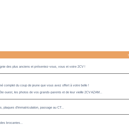
pagnie des plus anciens et présentez-vous, vous et votre 2CV !
umé complet du coup de jeune que vous avez offert à votre belle !
ôte ouest, les photos de vos grands-parents et de leur vieille 2CV AZAM...
es, plaques d'immatriculation, passage au CT...
des brocantes...