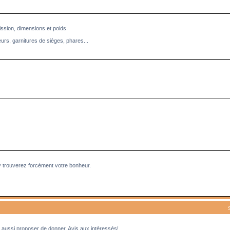
ission, dimensions et poids
eurs, garnitures de sièges, phares...
y trouverez forcément votre bonheur.
aussi proposer de donner. Avis aux intéressés!