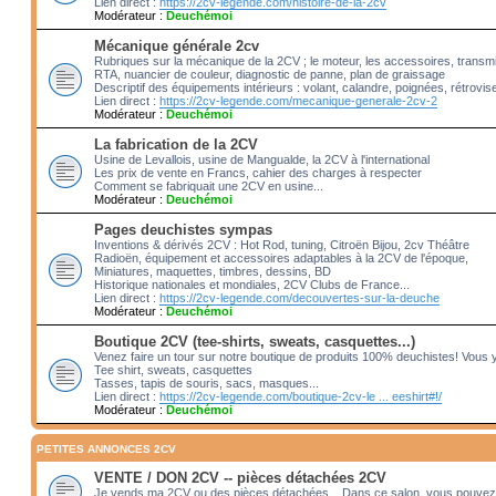
Lien direct :
https://2cv-legende.com/histoire-de-la-2cv
Modérateur :
Deuchémoi
Mécanique générale 2cv
Rubriques sur la mécanique de la 2CV ; le moteur, les accessoires, transm
RTA, nuancier de couleur, diagnostic de panne, plan de graissage
Descriptif des équipements intérieurs : volant, calandre, poignées, rétrovis
Lien direct :
https://2cv-legende.com/mecanique-generale-2cv-2
Modérateur :
Deuchémoi
La fabrication de la 2CV
Usine de Levallois, usine de Mangualde, la 2CV à l'international
Les prix de vente en Francs, cahier des charges à respecter
Comment se fabriquait une 2CV en usine...
Modérateur :
Deuchémoi
Pages deuchistes sympas
Inventions & dérivés 2CV : Hot Rod, tuning, Citroën Bijou, 2cv Théâtre
Radioën, équipement et accessoires adaptables à la 2CV de l'époque,
Miniatures, maquettes, timbres, dessins, BD
Historique nationales et mondiales, 2CV Clubs de France...
Lien direct :
https://2cv-legende.com/decouvertes-sur-la-deuche
Modérateur :
Deuchémoi
Boutique 2CV (tee-shirts, sweats, casquettes...)
Venez faire un tour sur notre boutique de produits 100% deuchistes! Vous 
Tee shirt, sweats, casquettes
Tasses, tapis de souris, sacs, masques...
Lien direct :
https://2cv-legende.com/boutique-2cv-le ... eeshirt#!/
Modérateur :
Deuchémoi
PETITES ANNONCES 2CV
VENTE / DON 2CV -- pièces détachées 2CV
Je vends ma 2CV ou des pièces détachées... Dans ce salon, vous pouvez 