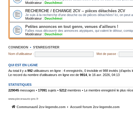
Modérateur :
Deuchémoi
RECHERCHE / ECHANGE 2CV -- pièces détachées 2CV
Je suis à la recherche d'une deuche ou de pièces détachées! Ici, on peut 
Modérateur :
Deuchémoi
Petites annonces en tout genre, venues d'ailleurs !
Faîtes nous découvrir des annonces atypiques, qui valent le détour, comiqu
Modérateur :
Deuchémoi
CONNEXION
•
S’ENREGISTRER
Nom d’utilisateur :
Mot de passe :
QUI EST EN LIGNE
Au total il y a
992
utilisateurs en ligne : 4 enregistrés, 0 invisible et 988 invités (d’après
Le record du nombre d’utilisateurs en ligne est de
9914
, le 16 avr. 2026, 04:13
STATISTIQUES
229045
messages •
17091
sujets •
5212
membres • Le membre enregistré le plus réce
www.piecesauto-pro.fr
Communauté 2cv-legende.com
Accueil forum 2cv-legende.com