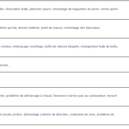
llée, rénovation d'aile, plancher pourri, remontage de baguettes de porte, vernis après
terie qui fuit, tension batterie, point de masse, remontage des faisceaux,
 moteur, embrayage centrifuge, boîte de vitesse bloquée, changement huile de boîte,
erons...
starter, problème de démarrage à chaud, l'essence n'arrive pas au carburateur, ressort
 essieu arrière, démontage colonne de direction, roulement de roue, problème de