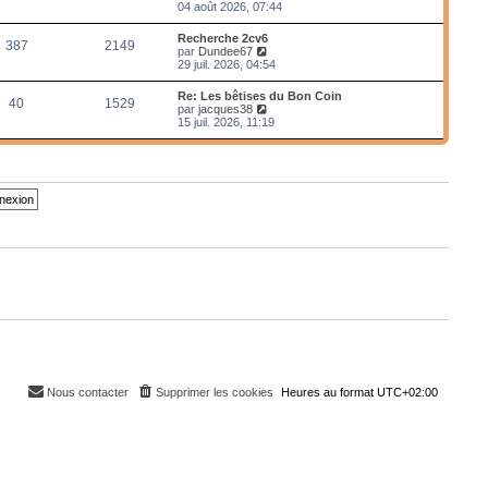
e
o
04 août 2026, 07:44
r
i
m
r
Recherche 2cv6
e
387
2149
l
V
par
Dundee67
s
e
o
29 juil. 2026, 04:54
s
d
i
a
e
r
g
Re: Les bêtises du Bon Coin
r
40
1529
l
e
V
par
jacques38
n
e
o
15 juil. 2026, 11:19
i
d
i
e
e
r
r
r
l
m
n
e
e
i
d
s
e
e
s
r
r
a
m
n
g
e
i
e
s
e
s
r
a
m
g
e
e
s
s
a
g
e
Nous contacter
Supprimer les cookies
Heures au format
UTC+02:00