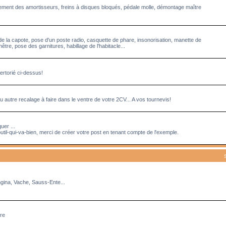
acement des amortisseurs, freins à disques bloqués, pédale molle, démontage maître
de la capote, pose d'un poste radio, casquette de phare, insonorisation, manette de
tre, pose des garnitures, habillage de l'habitacle...
ertorié ci-dessus!
 autre recalage à faire dans le ventre de votre 2CV... A vos tournevis!
uer ...
util-qui-va-bien, merci de créer votre post en tenant compte de l'exemple.
ngina, Vache, Sauss-Ente...
rre