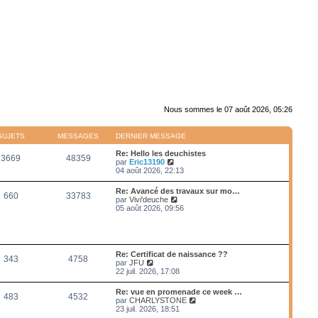
Nous sommes le 07 août 2026, 05:26
SUJETS
MESSAGES
DERNIER MESSAGE
Re: Hello les deuchistes
3669
48359
V
par
Eric13190
o
04 août 2026, 22:13
i
r
Re: Avancé des travaux sur mo…
660
33783
l
V
par
Vivi'deuche
e
o
05 août 2026, 09:56
d
i
e
r
r
l
n
e
i
d
Re: Certificat de naissance ??
e
343
4758
e
V
par
JFU
r
r
o
22 juil. 2026, 17:08
m
n
i
e
i
r
s
Re: vue en promenade ce week …
e
483
4532
l
s
V
par
CHARLYSTONE
r
e
a
o
23 juil. 2026, 18:51
m
d
g
i
e