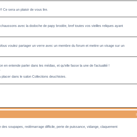
Ce sera un plaisir de vous lire.
 chaussons avec la dodoche de papy brodée, bref toutes vos vieilles reliques ayant
 Vous voulez partager un verre avec un membre du forum et mettre un visage sur un
n en entende parler dans les médias, et qu'elle fasse la une de l'actualité !
.
à placer dans le salon Collections deuchistes.
ge des soupapes, redémarrage difficile, perte de puissance, vidange, claquement