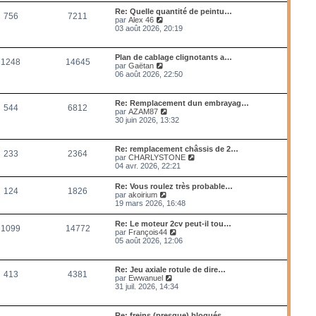
m
l
Re: Quelle quantité de peintu…
e
756
7211
e
V
par
Alex 46
s
d
o
03 août 2026, 20:19
s
e
i
a
r
r
g
n
l
e
Plan de cablage clignotants a…
i
1248
14645
e
V
par
Gaëtan
e
d
o
06 août 2026, 22:50
r
e
i
m
r
r
e
n
l
s
Re: Remplacement dun embrayag…
i
544
6812
e
s
V
par
AZAM87
e
d
a
o
30 juin 2026, 13:32
r
e
g
i
m
r
e
r
e
n
l
s
Re: remplacement châssis de 2…
i
233
2364
e
s
V
par
CHARLYSTONE
e
d
a
o
04 avr. 2026, 22:21
r
e
g
i
m
r
e
r
e
Re: Vous roulez très probable…
n
124
1826
l
s
V
par
akoirium
i
e
s
o
19 mars 2026, 16:48
e
d
a
i
r
e
g
r
m
Re: Le moteur 2cv peut-il tou…
r
e
1099
14772
l
e
V
par
François44
n
e
s
o
05 août 2026, 12:06
i
d
s
i
e
e
a
r
r
r
g
l
m
Re: Jeu axiale rotule de dire…
n
e
413
4381
e
e
V
par
Ewwanuel
i
d
s
o
31 juil. 2026, 14:34
e
e
s
i
r
r
a
r
m
n
g
l
e
Re: freins (presque) bloqués
i