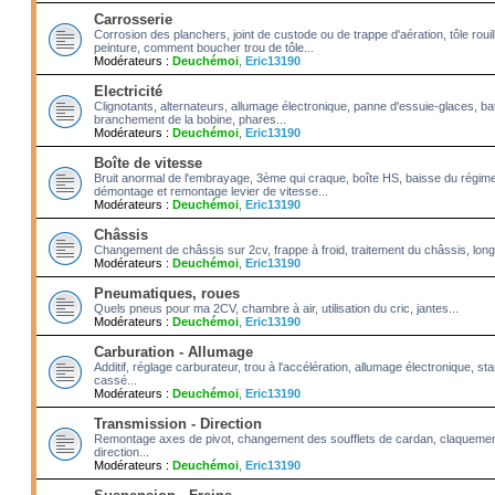
Carrosserie
Corrosion des planchers, joint de custode ou de trappe d'aération, tôle roui
peinture, comment boucher trou de tôle...
Modérateurs :
Deuchémoi
,
Eric13190
Electricité
Clignotants, alternateurs, allumage électronique, panne d'essuie-glaces, bat
branchement de la bobine, phares...
Modérateurs :
Deuchémoi
,
Eric13190
Boîte de vitesse
Bruit anormal de l'embrayage, 3ème qui craque, boîte HS, baisse du régime
démontage et remontage levier de vitesse...
Modérateurs :
Deuchémoi
,
Eric13190
Châssis
Changement de châssis sur 2cv, frappe à froid, traitement du châssis, long
Modérateurs :
Deuchémoi
,
Eric13190
Pneumatiques, roues
Quels pneus pour ma 2CV, chambre à air, utilisation du cric, jantes...
Modérateurs :
Deuchémoi
,
Eric13190
Carburation - Allumage
Additif, réglage carburateur, trou à l'accélération, allumage électronique, 
cassé...
Modérateurs :
Deuchémoi
,
Eric13190
Transmission - Direction
Remontage axes de pivot, changement des soufflets de cardan, claquement
direction...
Modérateurs :
Deuchémoi
,
Eric13190