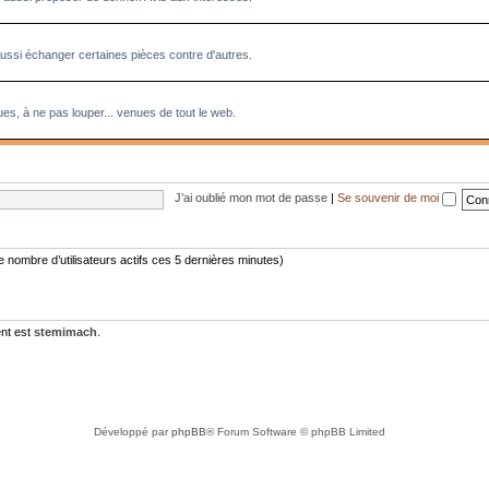
aussi échanger certaines pièces contre d'autres.
es, à ne pas louper... venues de tout le web.
J’ai oublié mon mot de passe
|
Se souvenir de moi
 le nombre d’utilisateurs actifs ces 5 dernières minutes)
nt est
stemimach
.
Développé par
phpBB
® Forum Software © phpBB Limited