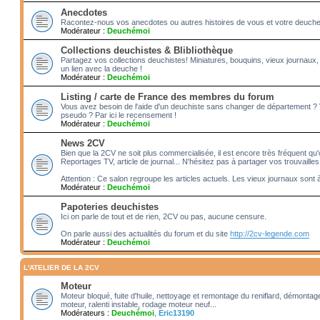
Anecdotes
Racontez-nous vos anecdotes ou autres histoires de vous et votre deuche!! 
Modérateur :
Deuchémoi
Collections deuchistes & Blibliothèque
Partagez vos collections deuchistes! Miniatures, bouquins, vieux journaux,
un lien avec la deuche !
Modérateur :
Deuchémoi
Listing / carte de France des membres du forum
Vous avez besoin de l'aide d'un deuchiste sans changer de département ?
pseudo ? Par ici le recensement !
Modérateur :
Deuchémoi
News 2CV
Bien que la 2CV ne soit plus commercialisée, il est encore très fréquent qu'o
Reportages TV, article de journal... N'hésitez pas à partager vos trouvailles
Attention : Ce salon regroupe les articles actuels. Les vieux journaux sont 
Modérateur :
Deuchémoi
Papoteries deuchistes
Ici on parle de tout et de rien, 2CV ou pas, aucune censure.
On parle aussi des actualités du forum et du site
http://2cv-legende.com
Modérateur :
Deuchémoi
L'ATELIER DE LA 2CV
Moteur
Moteur bloqué, fuite d'huile, nettoyage et remontage du reniflard, démonta
moteur, ralenti instable, rodage moteur neuf...
Modérateurs :
Deuchémoi
,
Eric13190