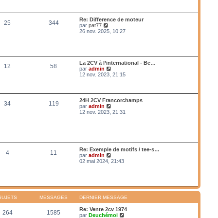
a
n
r
g
i
l
e
e
e
Re: Difference de moteur
r
25
344
d
V
par
pat77
m
e
o
26 nov. 2025, 10:27
e
r
i
s
n
r
s
i
l
a
e
e
g
r
d
e
La 2CV à l’international - Be…
m
12
58
e
V
par
admin
e
r
o
12 nov. 2023, 21:15
s
n
i
s
i
r
a
e
l
g
r
e
e
24H 2CV Francorchamps
m
34
119
d
V
par
admin
e
e
o
12 nov. 2023, 21:31
s
r
i
s
n
r
a
i
l
g
e
e
e
r
d
m
e
Re: Exemple de motifs / tee-s…
e
4
11
r
V
par
admin
s
n
o
02 mai 2024, 21:43
s
i
i
a
e
r
g
r
l
e
m
e
e
d
s
e
SUJETS
MESSAGES
DERNIER MESSAGE
s
r
a
n
Re: Vente 2cv 1974
g
264
1585
i
V
par
Deuchémoi
e