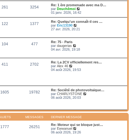
e
e
r
s
Re: 1 ère promenade avec ma D…
r
261
3254
l
s
V
par
Deuchémoi
n
e
a
o
01 janv. 2026, 16:42
i
d
g
i
e
e
e
r
r
Re: Quelqu'un connaît-il ces …
r
122
1377
l
m
V
par
Eric13190
n
e
e
o
27 avr. 2026, 20:21
i
d
s
i
e
e
s
r
r
r
a
l
m
Re: 75 - Paris
n
g
104
477
e
e
V
par
daugerias
i
e
d
s
o
04 avr. 2026, 19:18
e
e
s
i
r
r
a
r
m
n
g
l
e
Re: La 2CV officiellement res…
i
e
411
2702
e
s
V
par
Alex 46
e
d
s
o
04 août 2026, 19:53
r
e
a
i
m
r
g
r
e
n
e
l
s
i
e
s
e
d
a
Re: Société de photovoltaïque…
r
1605
19782
e
g
V
par
CHARLYSTONE
m
r
e
o
06 août 2026, 20:03
e
n
i
s
i
r
s
e
l
a
r
e
g
m
d
e
SUJETS
MESSAGES
DERNIER MESSAGE
e
e
s
r
Re: Moteur qui se bloque just…
s
1777
26251
n
V
par
Ewwanuel
a
i
o
06 août 2026, 19:26
g
e
i
e
r
r