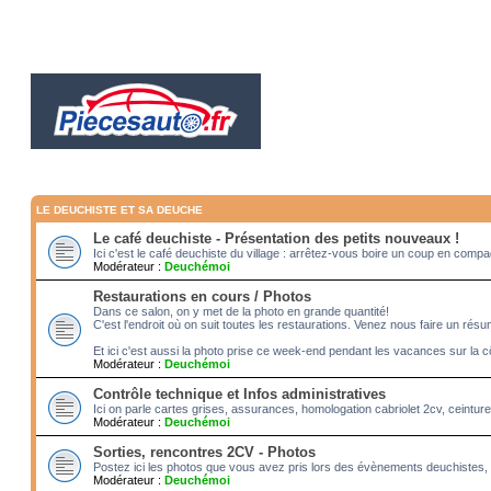
LE DEUCHISTE ET SA DEUCHE
Le café deuchiste - Présentation des petits nouveaux !
Ici c'est le café deuchiste du village : arrêtez-vous boire un coup en com
Modérateur :
Deuchémoi
Restaurations en cours / Photos
Dans ce salon, on y met de la photo en grande quantité!
C'est l'endroit où on suit toutes les restaurations. Venez nous faire un rés
Et ici c'est aussi la photo prise ce week-end pendant les vacances sur la c
Modérateur :
Deuchémoi
Contrôle technique et Infos administratives
Ici on parle cartes grises, assurances, homologation cabriolet 2cv, ceintur
Modérateur :
Deuchémoi
Sorties, rencontres 2CV - Photos
Postez ici les photos que vous avez pris lors des évènements deuchistes, 
Modérateur :
Deuchémoi