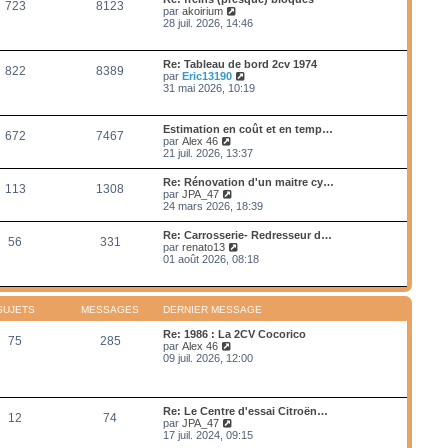
e
723
8123
e
s
V
par
akoirium
e
d
s
o
28 juil. 2026, 14:46
r
e
a
i
m
r
g
r
e
n
e
l
s
Re: Tableau de bord 2cv 1974
i
822
8389
e
s
V
par
Eric13190
e
d
a
o
31 mai 2026, 10:19
r
e
g
i
m
r
e
r
e
n
l
s
Estimation en coût et en temp…
i
672
7467
e
s
V
par
Alex 46
e
d
a
o
21 juil. 2026, 13:37
r
e
g
i
m
r
e
r
e
Re: Rénovation d'un maitre cy…
n
113
1308
l
s
V
par
JPA_47
i
e
s
o
24 mars 2026, 18:39
e
d
a
i
r
e
g
r
m
Re: Carrosserie- Redresseur d…
r
e
56
331
l
e
V
par
renato13
n
e
s
o
01 août 2026, 08:18
i
d
s
i
e
e
a
r
r
r
g
l
m
n
e
e
e
SUJETS
MESSAGES
DERNIER MESSAGE
i
d
s
e
e
s
Re: 1986 : La 2CV Cocorico
r
75
285
r
a
V
par
Alex 46
m
n
g
o
09 juil. 2026, 12:00
e
i
e
i
s
e
r
s
r
l
a
m
e
g
Re: Le Centre d'essai Citroën…
e
12
74
d
e
V
par
JPA_47
s
e
o
17 juil. 2024, 09:15
s
r
i