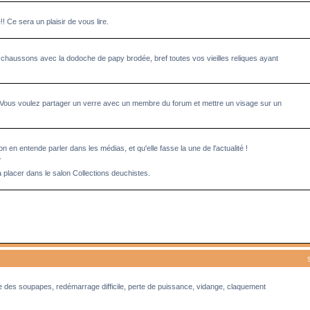
Ce sera un plaisir de vous lire.
 chaussons avec la dodoche de papy brodée, bref toutes vos vieilles reliques ayant
 Vous voulez partager un verre avec un membre du forum et mettre un visage sur un
n en entende parler dans les médias, et qu'elle fasse la une de l'actualité !
.
à placer dans le salon Collections deuchistes.
ge des soupapes, redémarrage difficile, perte de puissance, vidange, claquement