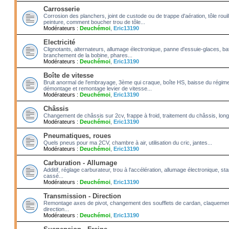
Carrosserie
Corrosion des planchers, joint de custode ou de trappe d'aération, tôle roui
peinture, comment boucher trou de tôle...
Modérateurs :
Deuchémoi
,
Eric13190
Electricité
Clignotants, alternateurs, allumage électronique, panne d'essuie-glaces, bat
branchement de la bobine, phares...
Modérateurs :
Deuchémoi
,
Eric13190
Boîte de vitesse
Bruit anormal de l'embrayage, 3ème qui craque, boîte HS, baisse du régime
démontage et remontage levier de vitesse...
Modérateurs :
Deuchémoi
,
Eric13190
Châssis
Changement de châssis sur 2cv, frappe à froid, traitement du châssis, long
Modérateurs :
Deuchémoi
,
Eric13190
Pneumatiques, roues
Quels pneus pour ma 2CV, chambre à air, utilisation du cric, jantes...
Modérateurs :
Deuchémoi
,
Eric13190
Carburation - Allumage
Additif, réglage carburateur, trou à l'accélération, allumage électronique, 
cassé...
Modérateurs :
Deuchémoi
,
Eric13190
Transmission - Direction
Remontage axes de pivot, changement des soufflets de cardan, claquement
direction...
Modérateurs :
Deuchémoi
,
Eric13190