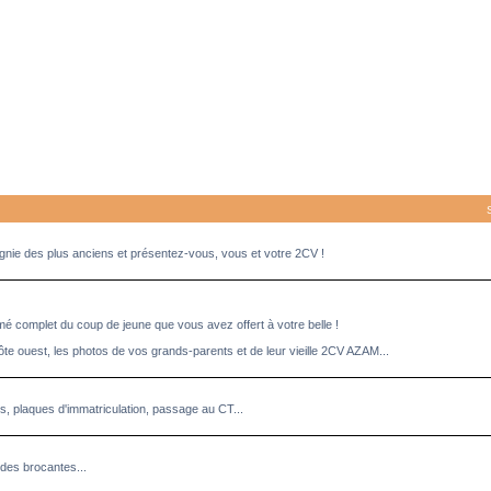
pagnie des plus anciens et présentez-vous, vous et votre 2CV !
umé complet du coup de jeune que vous avez offert à votre belle !
ôte ouest, les photos de vos grands-parents et de leur vieille 2CV AZAM...
es, plaques d'immatriculation, passage au CT...
des brocantes...