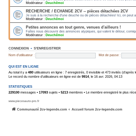
Modérateur :
Deuchémoi
RECHERCHE / ECHANGE 2CV -- pièces détachées 2CV
Je suis à la recherche d'une deuche ou de pièces détachées! Ici, on peut 
Modérateur :
Deuchémoi
Petites annonces en tout genre, venues d'ailleurs !
Faîtes nous découvrir des annonces atypiques, qui valent le détour, comiqu
Modérateur :
Deuchémoi
CONNEXION
•
S’ENREGISTRER
Nom d’utilisateur :
Mot de passe :
QUI EST EN LIGNE
Au total il y a
480
utilisateurs en ligne : 7 enregistrés, 0 invisible et 473 invités (d’après
Le record du nombre d’utilisateurs en ligne est de
9914
, le 16 avr. 2026, 04:13
STATISTIQUES
229100
messages •
17093
sujets •
5213
membres • Le membre enregistré le plus réce
www.piecesauto-pro.fr
Communauté 2cv-legende.com
Accueil forum 2cv-legende.com