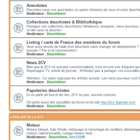
Anecdotes
Racontez-nous vos anecdotes ou autres histoires de vous et votre deuche!! 
Modérateur :
Deuchémoi
Collections deuchistes & Blibliothèque
Partagez vos collections deuchistes! Miniatures, bouquins, vieux journaux,
un lien avec la deuche !
Modérateur :
Deuchémoi
Listing / carte de France des membres du forum
Vous avez besoin de l'aide d'un deuchiste sans changer de département ?
pseudo ? Par ici le recensement !
Modérateur :
Deuchémoi
News 2CV
Bien que la 2CV ne soit plus commercialisée, il est encore très fréquent qu'o
Reportages TV, article de journal... N'hésitez pas à partager vos trouvailles
Attention : Ce salon regroupe les articles actuels. Les vieux journaux sont 
Modérateur :
Deuchémoi
Papoteries deuchistes
Ici on parle de tout et de rien, 2CV ou pas, aucune censure.
On parle aussi des actualités du forum et du site
http://2cv-legende.com
Modérateur :
Deuchémoi
L'ATELIER DE LA 2CV
Moteur
Moteur bloqué, fuite d'huile, nettoyage et remontage du reniflard, démonta
moteur, ralenti instable, rodage moteur neuf...
Modérateurs :
Deuchémoi
,
Eric13190