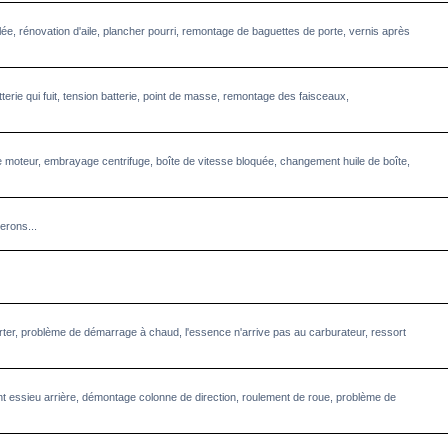
llée, rénovation d'aile, plancher pourri, remontage de baguettes de porte, vernis après
terie qui fuit, tension batterie, point de masse, remontage des faisceaux,
 moteur, embrayage centrifuge, boîte de vitesse bloquée, changement huile de boîte,
erons...
starter, problème de démarrage à chaud, l'essence n'arrive pas au carburateur, ressort
 essieu arrière, démontage colonne de direction, roulement de roue, problème de