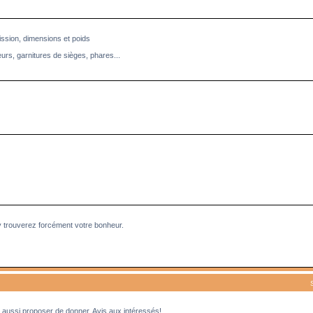
ission, dimensions et poids
eurs, garnitures de sièges, phares...
y trouverez forcément votre bonheur.
aussi proposer de donner. Avis aux intéressés!