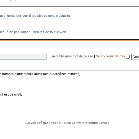
aussi échanger certaines pièces contre d'autres.
es, à ne pas louper... venues de tout le web.
J’ai oublié mon mot de passe
|
Se souvenir de moi
 le nombre d’utilisateurs actifs ces 5 dernières minutes)
nt est
Jean55
.
Développé par
phpBB
® Forum Software © phpBB Limited