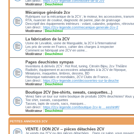
Lien direct :
https://2cv-legende.com/histoire-de-la-2cv
Modérateur :
Deuchémoi
Mécanique générale 2cv
Rubriques sur la mécanique de la 2CV ; le moteur, les accessoires, transm
RTA, nuancier de couleur, diagnostic de panne, plan de graissage
Descriptif des équipements intérieurs : volant, calandre, poignées, rétrovis
Lien direct :
https://2cv-legende.com/mecanique-generale-2cv-2
Modérateur :
Deuchémoi
La fabrication de la 2CV
Usine de Levallois, usine de Mangualde, la 2CV à l'international
Les prix de vente en Francs, cahier des charges à respecter
Comment se fabriquait une 2CV en usine...
Modérateur :
Deuchémoi
Pages deuchistes sympas
Inventions & dérivés 2CV : Hot Rod, tuning, Citroën Bijou, 2cv Théâtre
Radioën, équipement et accessoires adaptables à la 2CV de l'époque,
Miniatures, maquettes, timbres, dessins, BD
Historique nationales et mondiales, 2CV Clubs de France...
Lien direct :
https://2cv-legende.com/decouvertes-sur-la-deuche
Modérateur :
Deuchémoi
Boutique 2CV (tee-shirts, sweats, casquettes...)
Venez faire un tour sur notre boutique de produits 100% deuchistes! Vous 
Tee shirt, sweats, casquettes
Tasses, tapis de souris, sacs, masques...
Lien direct :
https://2cv-legende.com/boutique-2cv-le ... eeshirt#!/
Modérateur :
Deuchémoi
PETITES ANNONCES 2CV
VENTE / DON 2CV -- pièces détachées 2CV
Je vends ma 2CV ou des pièces détachées... Dans ce salon, vous pouvez 