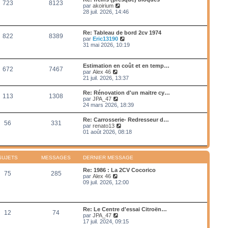
e
723
8123
e
s
V
par
akoirium
e
d
s
o
28 juil. 2026, 14:46
r
e
a
i
m
r
g
r
e
n
e
l
s
Re: Tableau de bord 2cv 1974
i
822
8389
e
s
V
par
Eric13190
e
d
a
o
31 mai 2026, 10:19
r
e
g
i
m
r
e
r
e
n
l
s
Estimation en coût et en temp…
i
672
7467
e
s
V
par
Alex 46
e
d
a
o
21 juil. 2026, 13:37
r
e
g
i
m
r
e
r
e
Re: Rénovation d'un maitre cy…
n
113
1308
l
s
V
par
JPA_47
i
e
s
o
24 mars 2026, 18:39
e
d
a
i
r
e
g
r
m
Re: Carrosserie- Redresseur d…
r
e
56
331
l
e
V
par
renato13
n
e
s
o
01 août 2026, 08:18
i
d
s
i
e
e
a
r
r
r
g
l
m
n
e
e
e
SUJETS
MESSAGES
DERNIER MESSAGE
i
d
s
e
e
s
Re: 1986 : La 2CV Cocorico
r
75
285
r
a
V
par
Alex 46
m
n
g
o
09 juil. 2026, 12:00
e
i
e
i
s
e
r
s
r
l
a
m
e
g
Re: Le Centre d'essai Citroën…
e
12
74
d
e
V
par
JPA_47
s
e
o
17 juil. 2024, 09:15
s
r
i