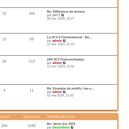
a
n
r
g
i
l
e
e
e
Re: Difference de moteur
r
25
344
d
V
par
pat77
m
e
o
26 nov. 2025, 10:27
e
r
i
s
n
r
s
i
l
a
e
e
g
r
d
e
La 2CV à l’international - Be…
m
12
58
e
V
par
admin
e
r
o
12 nov. 2023, 21:15
s
n
i
s
i
r
a
e
l
g
r
e
e
24H 2CV Francorchamps
m
34
119
d
V
par
admin
e
e
o
12 nov. 2023, 21:31
s
r
i
s
n
r
a
i
l
g
e
e
e
r
d
m
e
Re: Exemple de motifs / tee-s…
e
4
11
r
V
par
admin
s
n
o
02 mai 2024, 21:43
s
i
i
a
e
r
g
r
l
e
m
e
e
d
s
e
SUJETS
MESSAGES
DERNIER MESSAGE
s
r
a
n
Re: Vente 2cv 1974
g
264
1585
i
V
par
Deuchémoi
e