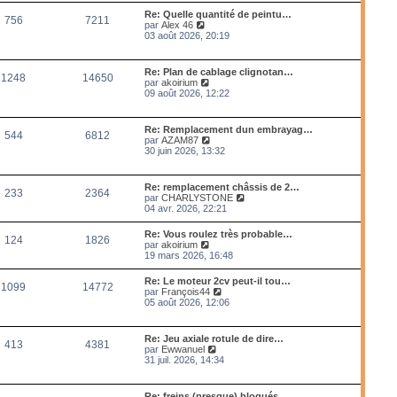
m
l
Re: Quelle quantité de peintu…
e
756
7211
e
V
par
Alex 46
s
d
o
03 août 2026, 20:19
s
e
i
a
r
r
g
n
l
e
Re: Plan de cablage clignotan…
i
1248
14650
e
V
par
akoirium
e
d
o
09 août 2026, 12:22
r
e
i
m
r
r
e
n
l
s
Re: Remplacement dun embrayag…
i
544
6812
e
s
V
par
AZAM87
e
d
a
o
30 juin 2026, 13:32
r
e
g
i
m
r
e
r
e
n
l
s
Re: remplacement châssis de 2…
i
233
2364
e
s
V
par
CHARLYSTONE
e
d
a
o
04 avr. 2026, 22:21
r
e
g
i
m
r
e
r
e
Re: Vous roulez très probable…
n
124
1826
l
s
V
par
akoirium
i
e
s
o
19 mars 2026, 16:48
e
d
a
i
r
e
g
r
m
Re: Le moteur 2cv peut-il tou…
r
e
1099
14772
l
e
V
par
François44
n
e
s
o
05 août 2026, 12:06
i
d
s
i
e
e
a
r
r
r
g
l
m
Re: Jeu axiale rotule de dire…
n
e
413
4381
e
e
V
par
Ewwanuel
i
d
s
o
31 juil. 2026, 14:34
e
e
s
i
r
r
a
r
m
n
g
l
e
Re: freins (presque) bloqués
i