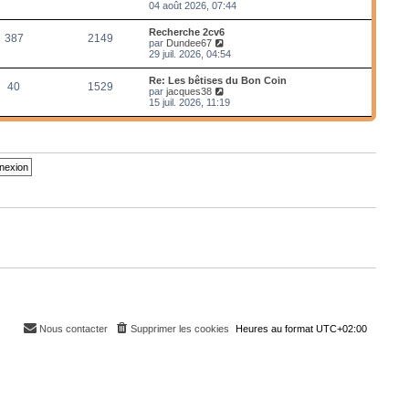
e
o
04 août 2026, 07:44
r
i
m
r
Recherche 2cv6
e
387
2149
l
V
par
Dundee67
s
e
o
29 juil. 2026, 04:54
s
d
i
a
e
r
g
Re: Les bêtises du Bon Coin
r
40
1529
l
e
V
par
jacques38
n
e
o
15 juil. 2026, 11:19
i
d
i
e
e
r
r
r
l
m
n
e
e
i
d
s
e
e
s
r
r
a
m
n
g
e
i
e
s
e
s
r
a
m
g
e
e
s
s
a
g
e
Nous contacter
Supprimer les cookies
Heures au format
UTC+02:00