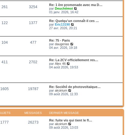
e
e
r
s
Re: 1 ère promenade avec ma D…
r
261
3254
l
s
V
par
Deuchémoi
n
e
a
o
01 janv. 2026, 16:42
i
d
g
i
e
e
e
r
r
Re: Quelqu'un connaît-il ces …
r
122
1377
l
m
V
par
Eric13190
n
e
e
o
27 avr. 2026, 20:21
i
d
s
i
e
e
s
r
r
r
a
l
m
Re: 75 - Paris
n
g
104
477
e
e
V
par
daugerias
i
e
d
s
o
04 avr. 2026, 19:18
e
e
s
i
r
r
a
r
m
n
g
l
e
Re: La 2CV officiellement res…
i
e
411
2702
e
s
V
par
Alex 46
e
d
s
o
04 août 2026, 19:53
r
e
a
i
m
r
g
r
e
n
e
l
s
i
e
s
e
d
a
Re: Société de photovoltaïque…
r
1605
19787
e
g
V
par
akoirium
m
r
e
o
09 août 2026, 11:33
e
n
i
s
i
r
s
e
l
a
r
e
g
m
d
e
SUJETS
MESSAGES
DERNIER MESSAGE
e
e
s
r
Re: fuite vis qui tient le fl…
s
1777
26273
n
V
par
akoirium
a
i
o
09 août 2026, 13:03
g
e
i
e
r
r