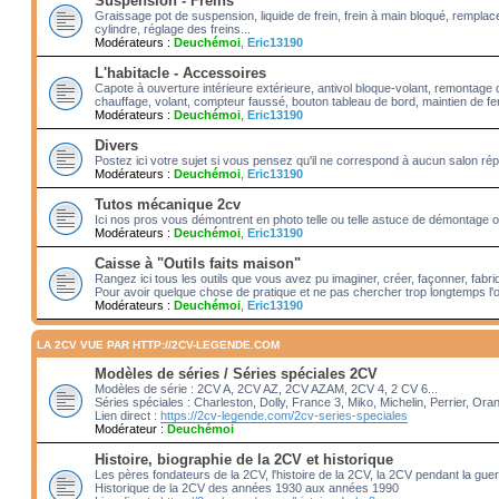
Suspension - Freins
Graissage pot de suspension, liquide de frein, frein à main bloqué, rempl
cylindre, réglage des freins...
Modérateurs :
Deuchémoi
,
Eric13190
L'habitacle - Accessoires
Capote à ouverture intérieure extérieure, antivol bloque-volant, remontage 
chauffage, volant, compteur faussé, bouton tableau de bord, maintien de fenê
Modérateurs :
Deuchémoi
,
Eric13190
Divers
Postez ici votre sujet si vous pensez qu'il ne correspond à aucun salon rép
Modérateurs :
Deuchémoi
,
Eric13190
Tutos mécanique 2cv
Ici nos pros vous démontrent en photo telle ou telle astuce de démontage ou
Modérateurs :
Deuchémoi
,
Eric13190
Caisse à "Outils faits maison"
Rangez ici tous les outils que vous avez pu imaginer, créer, façonner, fabriq
Pour avoir quelque chose de pratique et ne pas chercher trop longtemps l'o
Modérateurs :
Deuchémoi
,
Eric13190
LA 2CV VUE PAR HTTP://2CV-LEGENDE.COM
Modèles de séries / Séries spéciales 2CV
Modèles de série : 2CV A, 2CV AZ, 2CV AZAM, 2CV 4, 2 CV 6...
Séries spéciales : Charleston, Dolly, France 3, Miko, Michelin, Perrier, Ora
Lien direct :
https://2cv-legende.com/2cv-series-speciales
Modérateur :
Deuchémoi
Histoire, biographie de la 2CV et historique
Les pères fondateurs de la 2CV, l'histoire de la 2CV, la 2CV pendant la gue
Historique de la 2CV des années 1930 aux années 1990