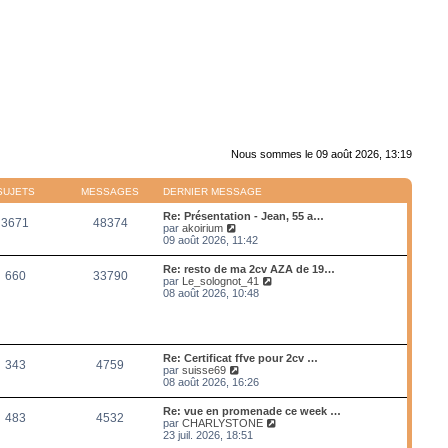
Nous sommes le 09 août 2026, 13:19
SUJETS
MESSAGES
DERNIER MESSAGE
Re: Présentation - Jean, 55 a…
3671
48374
V
par
akoirium
o
09 août 2026, 11:42
i
r
Re: resto de ma 2cv AZA de 19…
660
33790
l
V
par
Le_solognot_41
e
o
08 août 2026, 10:48
d
i
e
r
r
l
n
e
i
d
Re: Certificat ffve pour 2cv …
e
343
4759
e
V
par
suisse69
r
r
o
08 août 2026, 16:26
m
n
i
e
i
r
s
Re: vue en promenade ce week …
e
483
4532
l
s
V
par
CHARLYSTONE
r
e
a
o
23 juil. 2026, 18:51
m
d
g
i
e