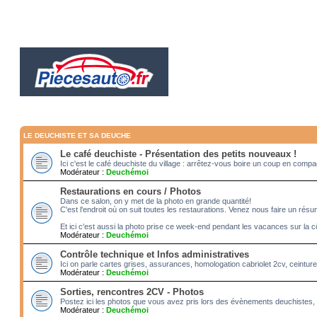
LE DEUCHISTE ET SA DEUCHE
Le café deuchiste - Présentation des petits nouveaux !
Ici c'est le café deuchiste du village : arrêtez-vous boire un coup en com
Modérateur :
Deuchémoi
Restaurations en cours / Photos
Dans ce salon, on y met de la photo en grande quantité!
C'est l'endroit où on suit toutes les restaurations. Venez nous faire un rés
Et ici c'est aussi la photo prise ce week-end pendant les vacances sur la c
Modérateur :
Deuchémoi
Contrôle technique et Infos administratives
Ici on parle cartes grises, assurances, homologation cabriolet 2cv, ceintur
Modérateur :
Deuchémoi
Sorties, rencontres 2CV - Photos
Postez ici les photos que vous avez pris lors des évènements deuchistes, 
Modérateur :
Deuchémoi