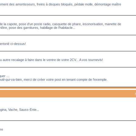
acement des amortisseurs, freins à disques bloqués, pédale molle, démontage maître
de la capote, pose d'un poste radio, casquette de phare, insonorisation, manette de
tre, pose des garnitures, habillage de l'habitacle...
ertorié ci-dessus!
 autre recalage à faire dans le ventre de votre 2CV... A vos tournevis!
uer ...
util-qui-va-bien, merci de créer votre post en tenant compte de l'exemple.
ngina, Vache, Sauss-Ente...
rre