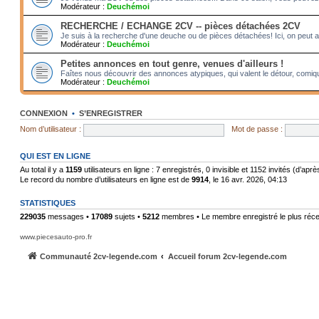
Modérateur :
Deuchémoi
RECHERCHE / ECHANGE 2CV -- pièces détachées 2CV
Je suis à la recherche d'une deuche ou de pièces détachées! Ici, on peut 
Modérateur :
Deuchémoi
Petites annonces en tout genre, venues d'ailleurs !
Faîtes nous découvrir des annonces atypiques, qui valent le détour, comiqu
Modérateur :
Deuchémoi
CONNEXION
•
S’ENREGISTRER
Nom d’utilisateur :
Mot de passe :
QUI EST EN LIGNE
Au total il y a
1159
utilisateurs en ligne : 7 enregistrés, 0 invisible et 1152 invités (d’ap
Le record du nombre d’utilisateurs en ligne est de
9914
, le 16 avr. 2026, 04:13
STATISTIQUES
229035
messages •
17089
sujets •
5212
membres • Le membre enregistré le plus réce
www.piecesauto-pro.fr
Communauté 2cv-legende.com
Accueil forum 2cv-legende.com