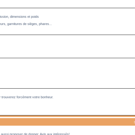
ission, dimensions et poids
eurs, garnitures de sièges, phares...
y trouverez forcément votre bonheur.
aussi proposer de donner. Avis aux intéressés!