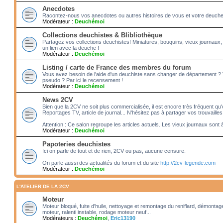
Anecdotes
Racontez-nous vos anecdotes ou autres histoires de vous et votre deuche!! 
Modérateur :
Deuchémoi
Collections deuchistes & Blibliothèque
Partagez vos collections deuchistes! Miniatures, bouquins, vieux journaux,
un lien avec la deuche !
Modérateur :
Deuchémoi
Listing / carte de France des membres du forum
Vous avez besoin de l'aide d'un deuchiste sans changer de département ?
pseudo ? Par ici le recensement !
Modérateur :
Deuchémoi
News 2CV
Bien que la 2CV ne soit plus commercialisée, il est encore très fréquent qu'o
Reportages TV, article de journal... N'hésitez pas à partager vos trouvailles
Attention : Ce salon regroupe les articles actuels. Les vieux journaux sont 
Modérateur :
Deuchémoi
Papoteries deuchistes
Ici on parle de tout et de rien, 2CV ou pas, aucune censure.
On parle aussi des actualités du forum et du site
http://2cv-legende.com
Modérateur :
Deuchémoi
L'ATELIER DE LA 2CV
Moteur
Moteur bloqué, fuite d'huile, nettoyage et remontage du reniflard, démonta
moteur, ralenti instable, rodage moteur neuf...
Modérateurs :
Deuchémoi
,
Eric13190