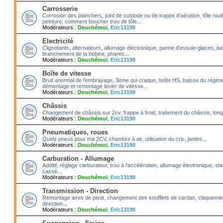
Carrosserie
Corrosion des planchers, joint de custode ou de trappe d'aération, tôle roui
peinture, comment boucher trou de tôle...
Modérateurs :
Deuchémoi
,
Eric13190
Electricité
Clignotants, alternateurs, allumage électronique, panne d'essuie-glaces, bat
branchement de la bobine, phares...
Modérateurs :
Deuchémoi
,
Eric13190
Boîte de vitesse
Bruit anormal de l'embrayage, 3ème qui craque, boîte HS, baisse du régime
démontage et remontage levier de vitesse...
Modérateurs :
Deuchémoi
,
Eric13190
Châssis
Changement de châssis sur 2cv, frappe à froid, traitement du châssis, long
Modérateurs :
Deuchémoi
,
Eric13190
Pneumatiques, roues
Quels pneus pour ma 2CV, chambre à air, utilisation du cric, jantes...
Modérateurs :
Deuchémoi
,
Eric13190
Carburation - Allumage
Additif, réglage carburateur, trou à l'accélération, allumage électronique, 
cassé...
Modérateurs :
Deuchémoi
,
Eric13190
Transmission - Direction
Remontage axes de pivot, changement des soufflets de cardan, claquement
direction...
Modérateurs :
Deuchémoi
,
Eric13190