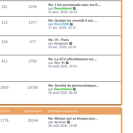
e
e
r
s
Re: 1 ère promenade avec ma D…
r
261
3254
l
s
V
par
Deuchémoi
n
e
a
o
01 janv. 2026, 16:42
i
d
g
i
e
e
e
r
r
Re: Quelqu'un connaît-il ces …
r
122
1377
l
m
V
par
Eric13190
n
e
e
o
27 avr. 2026, 20:21
i
d
s
i
e
e
s
r
r
r
a
l
m
Re: 75 - Paris
n
g
104
477
e
e
V
par
daugerias
i
e
d
s
o
04 avr. 2026, 19:18
e
e
s
i
r
r
a
r
m
n
g
l
e
Re: La 2CV officiellement res…
i
e
411
2702
e
s
V
par
Alex 46
e
d
s
o
04 août 2026, 19:53
r
e
a
i
m
r
g
r
e
n
e
l
s
i
e
s
e
d
a
Re: Société de photovoltaïque…
r
1605
19780
e
g
V
par
Deuchémoi
m
r
e
o
06 août 2026, 06:30
e
n
i
s
i
r
s
e
l
a
r
e
g
m
d
e
SUJETS
MESSAGES
DERNIER MESSAGE
e
e
s
r
Re: Moteur qui se bloque just…
s
1776
26244
n
V
par
akoirium
a
i
o
06 août 2026, 13:08
g
e
i
e
r
r