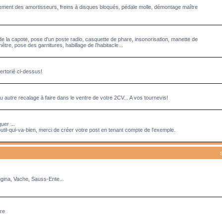
acement des amortisseurs, freins à disques bloqués, pédale molle, démontage maître
de la capote, pose d'un poste radio, casquette de phare, insonorisation, manette de
tre, pose des garnitures, habillage de l'habitacle...
ertorié ci-dessus!
 autre recalage à faire dans le ventre de votre 2CV... A vos tournevis!
uer ...
util-qui-va-bien, merci de créer votre post en tenant compte de l'exemple.
ngina, Vache, Sauss-Ente...
rre