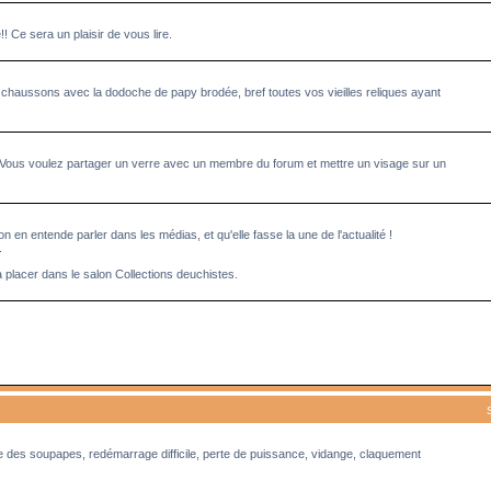
Ce sera un plaisir de vous lire.
 chaussons avec la dodoche de papy brodée, bref toutes vos vieilles reliques ayant
 Vous voulez partager un verre avec un membre du forum et mettre un visage sur un
n en entende parler dans les médias, et qu'elle fasse la une de l'actualité !
.
à placer dans le salon Collections deuchistes.
ge des soupapes, redémarrage difficile, perte de puissance, vidange, claquement