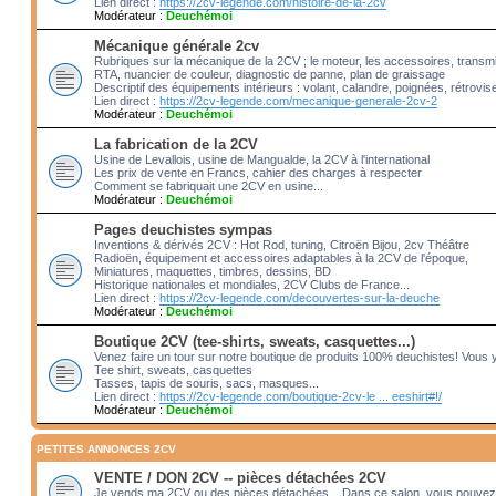
Lien direct :
https://2cv-legende.com/histoire-de-la-2cv
Modérateur :
Deuchémoi
Mécanique générale 2cv
Rubriques sur la mécanique de la 2CV ; le moteur, les accessoires, transm
RTA, nuancier de couleur, diagnostic de panne, plan de graissage
Descriptif des équipements intérieurs : volant, calandre, poignées, rétrovis
Lien direct :
https://2cv-legende.com/mecanique-generale-2cv-2
Modérateur :
Deuchémoi
La fabrication de la 2CV
Usine de Levallois, usine de Mangualde, la 2CV à l'international
Les prix de vente en Francs, cahier des charges à respecter
Comment se fabriquait une 2CV en usine...
Modérateur :
Deuchémoi
Pages deuchistes sympas
Inventions & dérivés 2CV : Hot Rod, tuning, Citroën Bijou, 2cv Théâtre
Radioën, équipement et accessoires adaptables à la 2CV de l'époque,
Miniatures, maquettes, timbres, dessins, BD
Historique nationales et mondiales, 2CV Clubs de France...
Lien direct :
https://2cv-legende.com/decouvertes-sur-la-deuche
Modérateur :
Deuchémoi
Boutique 2CV (tee-shirts, sweats, casquettes...)
Venez faire un tour sur notre boutique de produits 100% deuchistes! Vous 
Tee shirt, sweats, casquettes
Tasses, tapis de souris, sacs, masques...
Lien direct :
https://2cv-legende.com/boutique-2cv-le ... eeshirt#!/
Modérateur :
Deuchémoi
PETITES ANNONCES 2CV
VENTE / DON 2CV -- pièces détachées 2CV
Je vends ma 2CV ou des pièces détachées... Dans ce salon, vous pouvez 