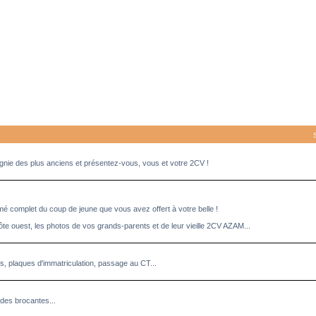
pagnie des plus anciens et présentez-vous, vous et votre 2CV !
umé complet du coup de jeune que vous avez offert à votre belle !
ôte ouest, les photos de vos grands-parents et de leur vieille 2CV AZAM...
es, plaques d'immatriculation, passage au CT...
des brocantes...