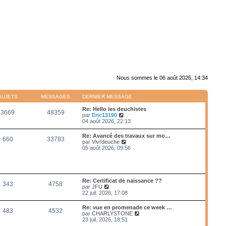
Nous sommes le 06 août 2026, 14:34
SUJETS
MESSAGES
DERNIER MESSAGE
Re: Hello les deuchistes
3669
48359
V
par
Eric13190
o
04 août 2026, 22:13
i
r
Re: Avancé des travaux sur mo…
660
33783
l
V
par
Vivi'deuche
e
o
05 août 2026, 09:56
d
i
e
r
r
l
n
e
i
d
Re: Certificat de naissance ??
e
343
4758
e
V
par
JFU
r
r
o
22 juil. 2026, 17:08
m
n
i
e
i
r
s
Re: vue en promenade ce week …
e
483
4532
l
s
V
par
CHARLYSTONE
r
e
a
o
23 juil. 2026, 18:51
m
d
g
i
e