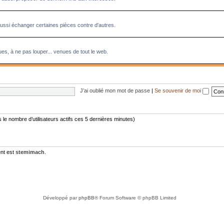
aussi échanger certaines pièces contre d'autres.
es, à ne pas louper... venues de tout le web.
J’ai oublié mon mot de passe
|
Se souvenir de moi
rès le nombre d’utilisateurs actifs ces 5 dernières minutes)
nt est
stemimach
.
Développé par
phpBB
® Forum Software © phpBB Limited