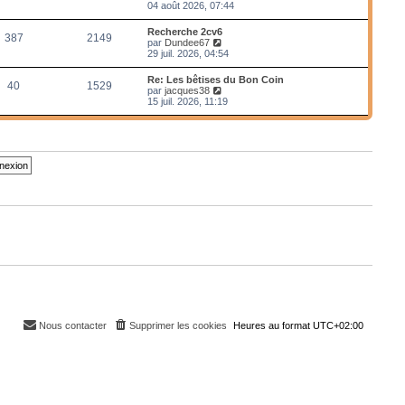
e
o
04 août 2026, 07:44
r
i
m
r
Recherche 2cv6
e
387
2149
l
V
par
Dundee67
s
e
o
29 juil. 2026, 04:54
s
d
i
a
e
r
g
Re: Les bêtises du Bon Coin
r
40
1529
l
e
V
par
jacques38
n
e
o
15 juil. 2026, 11:19
i
d
i
e
e
r
r
r
l
m
n
e
e
i
d
s
e
e
s
r
r
a
m
n
g
e
i
e
s
e
s
r
a
m
g
e
e
s
s
a
g
e
Nous contacter
Supprimer les cookies
Heures au format
UTC+02:00