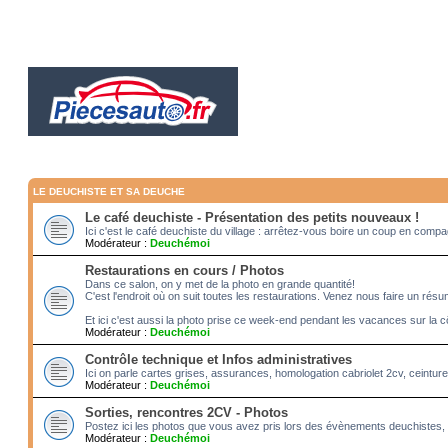
LE DEUCHISTE ET SA DEUCHE
Le café deuchiste - Présentation des petits nouveaux !
Ici c'est le café deuchiste du village : arrêtez-vous boire un coup en com
Modérateur :
Deuchémoi
Restaurations en cours / Photos
Dans ce salon, on y met de la photo en grande quantité!
C'est l'endroit où on suit toutes les restaurations. Venez nous faire un rés
Et ici c'est aussi la photo prise ce week-end pendant les vacances sur la c
Modérateur :
Deuchémoi
Contrôle technique et Infos administratives
Ici on parle cartes grises, assurances, homologation cabriolet 2cv, ceintur
Modérateur :
Deuchémoi
Sorties, rencontres 2CV - Photos
Postez ici les photos que vous avez pris lors des évènements deuchistes, 
Modérateur :
Deuchémoi