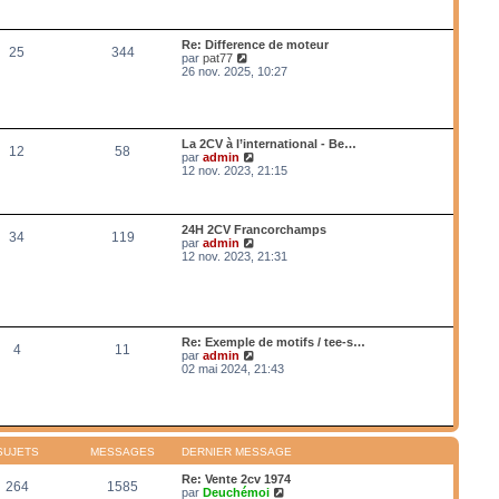
a
n
r
g
i
l
e
e
e
Re: Difference de moteur
r
25
344
d
V
par
pat77
m
e
o
26 nov. 2025, 10:27
e
r
i
s
n
r
s
i
l
a
e
e
g
r
d
e
La 2CV à l’international - Be…
m
12
58
e
V
par
admin
e
r
o
12 nov. 2023, 21:15
s
n
i
s
i
r
a
e
l
g
r
e
e
24H 2CV Francorchamps
m
34
119
d
V
par
admin
e
e
o
12 nov. 2023, 21:31
s
r
i
s
n
r
a
i
l
g
e
e
e
r
d
m
e
Re: Exemple de motifs / tee-s…
e
4
11
r
V
par
admin
s
n
o
02 mai 2024, 21:43
s
i
i
a
e
r
g
r
l
e
m
e
e
d
s
e
SUJETS
MESSAGES
DERNIER MESSAGE
s
r
a
n
Re: Vente 2cv 1974
g
264
1585
i
V
par
Deuchémoi
e