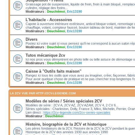
Suspension - Freins
Graissage pot de suspension, liquide de frein, frein à main bloqué, rempl
cylindre, réglage des freins...
Modérateurs :
Deuchémoi
,
Eric13190
L'habitacle - Accessoires
Capote à ouverture intérieure extérieure, antivol bloque-volant, remontage 
chauffage, volant, compteur faussé, bouton tableau de bord, maintien de fenê
Modérateurs :
Deuchémoi
,
Eric13190
Divers
Postez ici votre sujet si vous pensez qu'il ne correspond à aucun salon rép
Modérateurs :
Deuchémoi
,
Eric13190
Tutos mécanique 2cv
Ici nos pros vous démontrent en photo telle ou telle astuce de démontage ou
Modérateurs :
Deuchémoi
,
Eric13190
Caisse à "Outils faits maison"
Rangez ici tous les outils que vous avez pu imaginer, créer, façonner, fabriq
Pour avoir quelque chose de pratique et ne pas chercher trop longtemps l'o
Modérateurs :
Deuchémoi
,
Eric13190
LA 2CV VUE PAR HTTP://2CV-LEGENDE.COM
Modèles de séries / Séries spéciales 2CV
Modèles de série : 2CV A, 2CV AZ, 2CV AZAM, 2CV 4, 2 CV 6...
Séries spéciales : Charleston, Dolly, France 3, Miko, Michelin, Perrier, Ora
Lien direct :
https://2cv-legende.com/2cv-series-speciales
Modérateur :
Deuchémoi
Histoire, biographie de la 2CV et historique
Les pères fondateurs de la 2CV, l'histoire de la 2CV, la 2CV pendant la gue
Historique de la 2CV des années 1930 aux années 1990