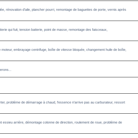
llée, rénovation d'aile, plancher pourri, remontage de baguettes de porte, vernis après
terie qui fuit, tension batterie, point de masse, remontage des faisceaux,
 moteur, embrayage centrifuge, boîte de vitesse bloquée, changement huile de boîte,
erons...
starter, problème de démarrage à chaud, l'essence n'arrive pas au carburateur, ressort
 essieu arrière, démontage colonne de direction, roulement de roue, problème de