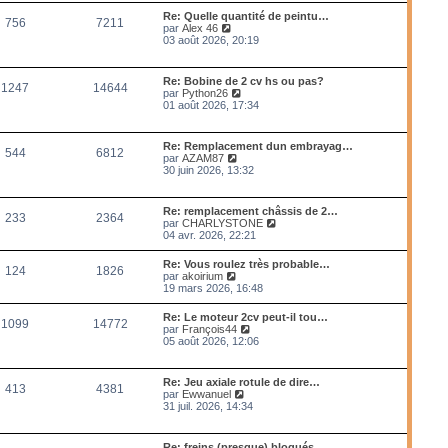
m
l
Re: Quelle quantité de peintu…
e
756
7211
e
V
par
Alex 46
s
d
o
03 août 2026, 20:19
s
e
i
a
r
r
g
n
l
e
Re: Bobine de 2 cv hs ou pas?
i
1247
14644
e
V
par
Python26
e
d
o
01 août 2026, 17:34
r
e
i
m
r
r
e
n
l
s
Re: Remplacement dun embrayag…
i
544
6812
e
s
V
par
AZAM87
e
d
a
o
30 juin 2026, 13:32
r
e
g
i
m
r
e
r
e
n
l
s
Re: remplacement châssis de 2…
i
233
2364
e
s
V
par
CHARLYSTONE
e
d
a
o
04 avr. 2026, 22:21
r
e
g
i
m
r
e
r
e
Re: Vous roulez très probable…
n
124
1826
l
s
V
par
akoirium
i
e
s
o
19 mars 2026, 16:48
e
d
a
i
r
e
g
r
m
Re: Le moteur 2cv peut-il tou…
r
e
1099
14772
l
e
V
par
François44
n
e
s
o
05 août 2026, 12:06
i
d
s
i
e
e
a
r
r
r
g
l
m
Re: Jeu axiale rotule de dire…
n
e
413
4381
e
e
V
par
Ewwanuel
i
d
s
o
31 juil. 2026, 14:34
e
e
s
i
r
r
a
r
m
n
g
l
e
Re: freins (presque) bloqués
i