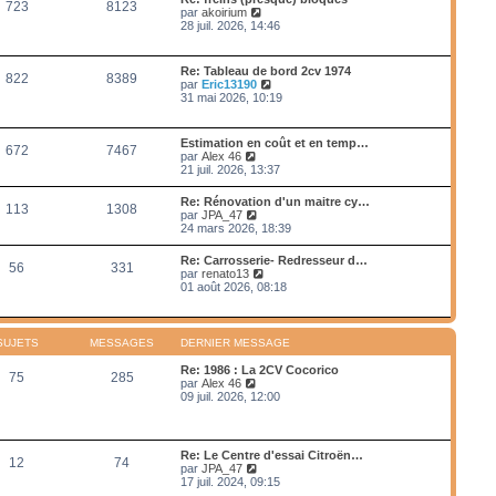
e
723
8123
e
s
V
par
akoirium
e
d
s
o
28 juil. 2026, 14:46
r
e
a
i
m
r
g
r
e
n
e
l
s
Re: Tableau de bord 2cv 1974
i
822
8389
e
s
V
par
Eric13190
e
d
a
o
31 mai 2026, 10:19
r
e
g
i
m
r
e
r
e
n
l
s
Estimation en coût et en temp…
i
672
7467
e
s
V
par
Alex 46
e
d
a
o
21 juil. 2026, 13:37
r
e
g
i
m
r
e
r
e
Re: Rénovation d'un maitre cy…
n
113
1308
l
s
V
par
JPA_47
i
e
s
o
24 mars 2026, 18:39
e
d
a
i
r
e
g
r
m
Re: Carrosserie- Redresseur d…
r
e
56
331
l
e
V
par
renato13
n
e
s
o
01 août 2026, 08:18
i
d
s
i
e
e
a
r
r
r
g
l
m
n
e
e
e
SUJETS
MESSAGES
DERNIER MESSAGE
i
d
s
e
e
s
Re: 1986 : La 2CV Cocorico
r
75
285
r
a
V
par
Alex 46
m
n
g
o
09 juil. 2026, 12:00
e
i
e
i
s
e
r
s
r
l
a
m
e
g
Re: Le Centre d'essai Citroën…
e
12
74
d
e
V
par
JPA_47
s
e
o
17 juil. 2024, 09:15
s
r
i