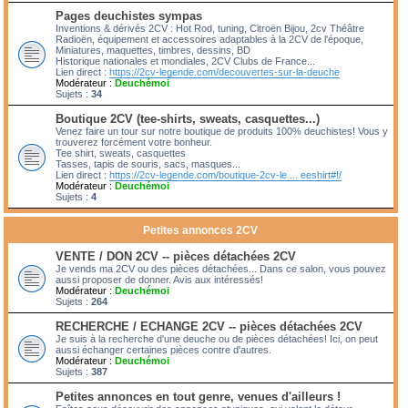
Pages deuchistes sympas
Inventions & dérivés 2CV : Hot Rod, tuning, Citroën Bijou, 2cv Théâtre
Radioën, équipement et accessoires adaptables à la 2CV de l'époque,
Miniatures, maquettes, timbres, dessins, BD
Historique nationales et mondiales, 2CV Clubs de France...
Lien direct :
https://2cv-legende.com/decouvertes-sur-la-deuche
Modérateur :
Deuchémoi
Sujets :
34
Boutique 2CV (tee-shirts, sweats, casquettes...)
Venez faire un tour sur notre boutique de produits 100% deuchistes! Vous y
trouverez forcément votre bonheur.
Tee shirt, sweats, casquettes
Tasses, tapis de souris, sacs, masques...
Lien direct :
https://2cv-legende.com/boutique-2cv-le ... eeshirt#!/
Modérateur :
Deuchémoi
Sujets :
4
Petites annonces 2CV
VENTE / DON 2CV -- pièces détachées 2CV
Je vends ma 2CV ou des pièces détachées... Dans ce salon, vous pouvez
aussi proposer de donner. Avis aux intéressés!
Modérateur :
Deuchémoi
Sujets :
264
RECHERCHE / ECHANGE 2CV -- pièces détachées 2CV
Je suis à la recherche d'une deuche ou de pièces détachées! Ici, on peut
aussi échanger certaines pièces contre d'autres.
Modérateur :
Deuchémoi
Sujets :
387
Petites annonces en tout genre, venues d'ailleurs !