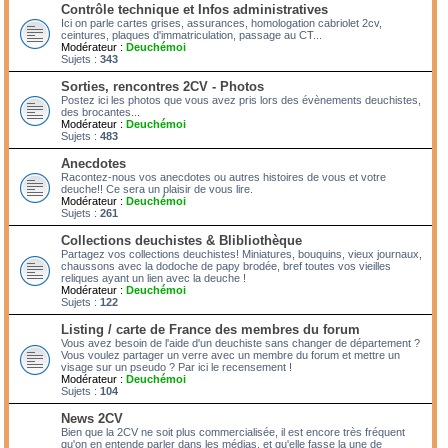
Contrôle technique et Infos administratives
Ici on parle cartes grises, assurances, homologation cabriolet 2cv,
ceintures, plaques d'immatriculation, passage au CT...
Modérateur :
Deuchémoi
Sujets :
343
Sorties, rencontres 2CV - Photos
Postez ici les photos que vous avez pris lors des évènements deuchistes,
des brocantes...
Modérateur :
Deuchémoi
Sujets :
483
Anecdotes
Racontez-nous vos anecdotes ou autres histoires de vous et votre
deuche!! Ce sera un plaisir de vous lire.
Modérateur :
Deuchémoi
Sujets :
261
Collections deuchistes & Blibliothèque
Partagez vos collections deuchistes! Miniatures, bouquins, vieux journaux,
chaussons avec la dodoche de papy brodée, bref toutes vos vieilles
reliques ayant un lien avec la deuche !
Modérateur :
Deuchémoi
Sujets :
122
Listing / carte de France des membres du forum
Vous avez besoin de l'aide d'un deuchiste sans changer de département ?
Vous voulez partager un verre avec un membre du forum et mettre un
visage sur un pseudo ? Par ici le recensement !
Modérateur :
Deuchémoi
Sujets :
104
News 2CV
Bien que la 2CV ne soit plus commercialisée, il est encore très fréquent
qu'on en entende parler dans les médias, et qu'elle fasse la une de