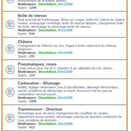
branchement de la bobine, phares...
Modérateurs :
Deuchémoi
,
Eric13190
Sujets :
1248
Boîte de vitesse
Bruit anormal de l'embrayage, 3ème qui craque, boîte HS, baisse du régime
moteur, embrayage centrifuge, boîte de vitesse bloquée, changement huile
de boîte, démontage et remontage levier de vitesse...
Modérateurs :
Deuchémoi
,
Eric13190
Sujets :
544
Châssis
Changement de châssis sur 2cv, frappe à froid, traitement du châssis,
longerons...
Modérateurs :
Deuchémoi
,
Eric13190
Sujets :
233
Pneumatiques, roues
Quels pneus pour ma 2CV, chambre à air, utilisation du cric, jantes...
Modérateurs :
Deuchémoi
,
Eric13190
Sujets :
124
Carburation - Allumage
Additif, réglage carburateur, trou à l'accélération, allumage électronique,
starter, problème de démarrage à chaud, l'essence n'arrive pas au
carburateur, ressort cassé...
Modérateurs :
Deuchémoi
,
Eric13190
Sujets :
1099
Transmission - Direction
Remontage axes de pivot, changement des soufflets de cardan,
claquement essieu arrière, démontage colonne de direction, roulement de
roue, problème de direction...
Modérateurs :
Deuchémoi
,
Eric13190
Sujets :
413