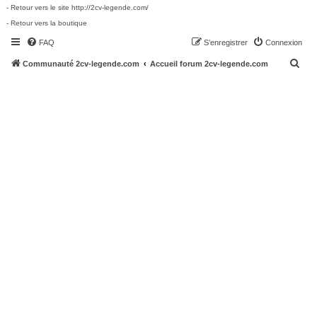
- Retour vers le site http://2cv-legende.com/
- Retour vers la boutique
FAQ
S’enregistrer
Connexion
R
Communauté 2cv-legende.com
Accueil forum 2cv-legende.com
e
c
h
e
r
c
h
e
r