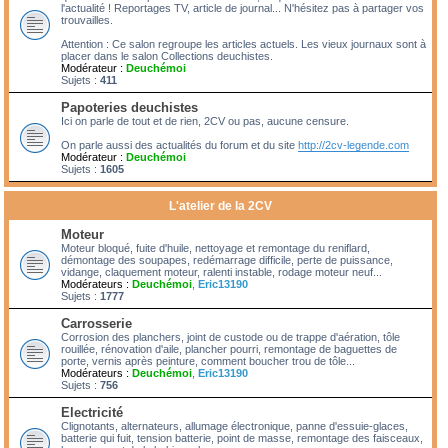
l'actualité ! Reportages TV, article de journal... N'hésitez pas à partager vos
trouvailles.
Attention : Ce salon regroupe les articles actuels. Les vieux journaux sont à
placer dans le salon Collections deuchistes.
Modérateur :
Deuchémoi
Sujets :
411
Papoteries deuchistes
Ici on parle de tout et de rien, 2CV ou pas, aucune censure.
On parle aussi des actualités du forum et du site
http://2cv-legende.com
Modérateur :
Deuchémoi
Sujets :
1605
L'atelier de la 2CV
Moteur
Moteur bloqué, fuite d'huile, nettoyage et remontage du reniflard,
démontage des soupapes, redémarrage difficile, perte de puissance,
vidange, claquement moteur, ralenti instable, rodage moteur neuf...
Modérateurs :
Deuchémoi
,
Eric13190
Sujets :
1777
Carrosserie
Corrosion des planchers, joint de custode ou de trappe d'aération, tôle
rouillée, rénovation d'aile, plancher pourri, remontage de baguettes de
porte, vernis après peinture, comment boucher trou de tôle...
Modérateurs :
Deuchémoi
,
Eric13190
Sujets :
756
Electricité
Clignotants, alternateurs, allumage électronique, panne d'essuie-glaces,
batterie qui fuit, tension batterie, point de masse, remontage des faisceaux,