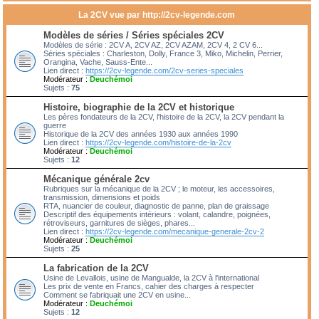
La 2CV vue par http://2cv-legende.com
Modèles de séries / Séries spéciales 2CV
Modèles de série : 2CV A, 2CV AZ, 2CV AZAM, 2CV 4, 2 CV 6...
Séries spéciales : Charleston, Dolly, France 3, Miko, Michelin, Perrier,
Orangina, Vache, Sauss-Ente...
Lien direct :
https://2cv-legende.com/2cv-series-speciales
Modérateur :
Deuchémoi
Sujets :
75
Histoire, biographie de la 2CV et historique
Les pères fondateurs de la 2CV, l'histoire de la 2CV, la 2CV pendant la
guerre
Historique de la 2CV des années 1930 aux années 1990
Lien direct :
https://2cv-legende.com/histoire-de-la-2cv
Modérateur :
Deuchémoi
Sujets :
12
Mécanique générale 2cv
Rubriques sur la mécanique de la 2CV ; le moteur, les accessoires,
transmission, dimensions et poids
RTA, nuancier de couleur, diagnostic de panne, plan de graissage
Descriptif des équipements intérieurs : volant, calandre, poignées,
rétroviseurs, garnitures de sièges, phares...
Lien direct :
https://2cv-legende.com/mecanique-generale-2cv-2
Modérateur :
Deuchémoi
Sujets :
25
La fabrication de la 2CV
Usine de Levallois, usine de Mangualde, la 2CV à l'international
Les prix de vente en Francs, cahier des charges à respecter
Comment se fabriquait une 2CV en usine...
Modérateur :
Deuchémoi
Sujets :
12