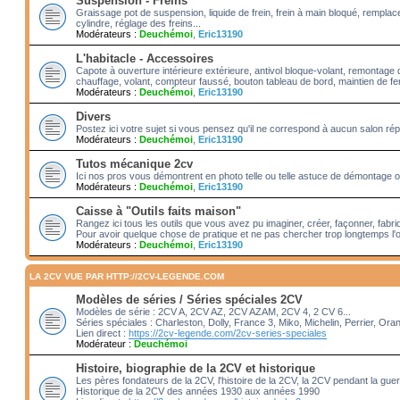
Suspension - Freins
Graissage pot de suspension, liquide de frein, frein à main bloqué, rempl
cylindre, réglage des freins...
Modérateurs :
Deuchémoi
,
Eric13190
L'habitacle - Accessoires
Capote à ouverture intérieure extérieure, antivol bloque-volant, remontage 
chauffage, volant, compteur faussé, bouton tableau de bord, maintien de fenê
Modérateurs :
Deuchémoi
,
Eric13190
Divers
Postez ici votre sujet si vous pensez qu'il ne correspond à aucun salon rép
Modérateurs :
Deuchémoi
,
Eric13190
Tutos mécanique 2cv
Ici nos pros vous démontrent en photo telle ou telle astuce de démontage ou
Modérateurs :
Deuchémoi
,
Eric13190
Caisse à "Outils faits maison"
Rangez ici tous les outils que vous avez pu imaginer, créer, façonner, fabriq
Pour avoir quelque chose de pratique et ne pas chercher trop longtemps l'o
Modérateurs :
Deuchémoi
,
Eric13190
LA 2CV VUE PAR HTTP://2CV-LEGENDE.COM
Modèles de séries / Séries spéciales 2CV
Modèles de série : 2CV A, 2CV AZ, 2CV AZAM, 2CV 4, 2 CV 6...
Séries spéciales : Charleston, Dolly, France 3, Miko, Michelin, Perrier, Ora
Lien direct :
https://2cv-legende.com/2cv-series-speciales
Modérateur :
Deuchémoi
Histoire, biographie de la 2CV et historique
Les pères fondateurs de la 2CV, l'histoire de la 2CV, la 2CV pendant la gue
Historique de la 2CV des années 1930 aux années 1990