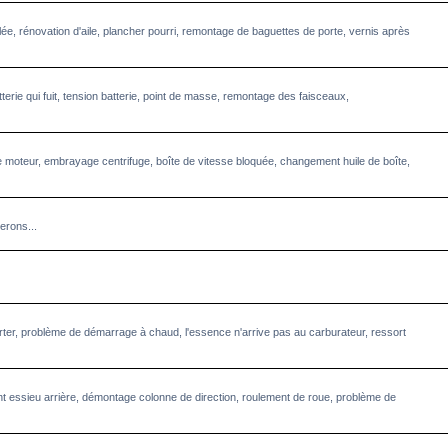
llée, rénovation d'aile, plancher pourri, remontage de baguettes de porte, vernis après
terie qui fuit, tension batterie, point de masse, remontage des faisceaux,
 moteur, embrayage centrifuge, boîte de vitesse bloquée, changement huile de boîte,
erons...
starter, problème de démarrage à chaud, l'essence n'arrive pas au carburateur, ressort
 essieu arrière, démontage colonne de direction, roulement de roue, problème de