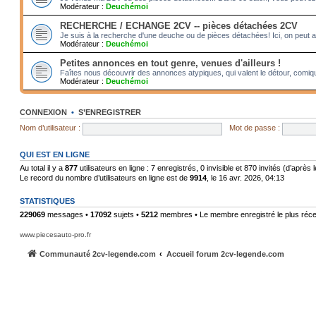
Modérateur :
Deuchémoi
RECHERCHE / ECHANGE 2CV -- pièces détachées 2CV
Je suis à la recherche d'une deuche ou de pièces détachées! Ici, on peut 
Modérateur :
Deuchémoi
Petites annonces en tout genre, venues d'ailleurs !
Faîtes nous découvrir des annonces atypiques, qui valent le détour, comiqu
Modérateur :
Deuchémoi
CONNEXION
•
S’ENREGISTRER
Nom d’utilisateur :
Mot de passe :
QUI EST EN LIGNE
Au total il y a
877
utilisateurs en ligne : 7 enregistrés, 0 invisible et 870 invités (d’après
Le record du nombre d’utilisateurs en ligne est de
9914
, le 16 avr. 2026, 04:13
STATISTIQUES
229069
messages •
17092
sujets •
5212
membres • Le membre enregistré le plus réce
www.piecesauto-pro.fr
Communauté 2cv-legende.com
Accueil forum 2cv-legende.com