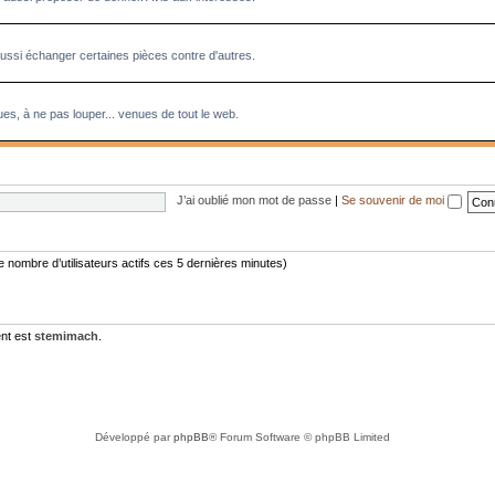
aussi échanger certaines pièces contre d'autres.
es, à ne pas louper... venues de tout le web.
J’ai oublié mon mot de passe
|
Se souvenir de moi
 le nombre d’utilisateurs actifs ces 5 dernières minutes)
nt est
stemimach
.
Développé par
phpBB
® Forum Software © phpBB Limited