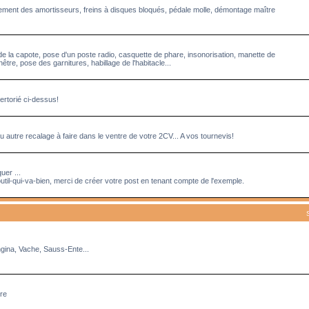
acement des amortisseurs, freins à disques bloqués, pédale molle, démontage maître
de la capote, pose d'un poste radio, casquette de phare, insonorisation, manette de
tre, pose des garnitures, habillage de l'habitacle...
ertorié ci-dessus!
 autre recalage à faire dans le ventre de votre 2CV... A vos tournevis!
uer ...
util-qui-va-bien, merci de créer votre post en tenant compte de l'exemple.
ngina, Vache, Sauss-Ente...
rre