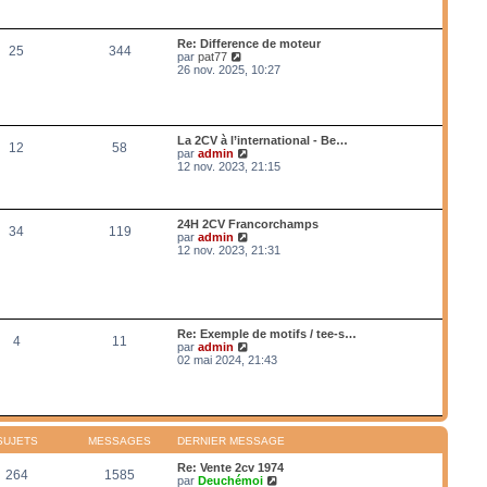
a
n
r
g
i
l
e
e
e
Re: Difference de moteur
r
25
344
d
V
par
pat77
m
e
o
26 nov. 2025, 10:27
e
r
i
s
n
r
s
i
l
a
e
e
g
r
d
e
La 2CV à l’international - Be…
m
12
58
e
V
par
admin
e
r
o
12 nov. 2023, 21:15
s
n
i
s
i
r
a
e
l
g
r
e
e
24H 2CV Francorchamps
m
34
119
d
V
par
admin
e
e
o
12 nov. 2023, 21:31
s
r
i
s
n
r
a
i
l
g
e
e
e
r
d
m
e
Re: Exemple de motifs / tee-s…
e
4
11
r
V
par
admin
s
n
o
02 mai 2024, 21:43
s
i
i
a
e
r
g
r
l
e
m
e
e
d
s
e
SUJETS
MESSAGES
DERNIER MESSAGE
s
r
a
n
Re: Vente 2cv 1974
g
264
1585
i
V
par
Deuchémoi
e