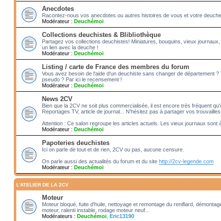
Anecdotes
Racontez-nous vos anecdotes ou autres histoires de vous et votre deuche!! 
Modérateur :
Deuchémoi
Collections deuchistes & Blibliothèque
Partagez vos collections deuchistes! Miniatures, bouquins, vieux journaux,
un lien avec la deuche !
Modérateur :
Deuchémoi
Listing / carte de France des membres du forum
Vous avez besoin de l'aide d'un deuchiste sans changer de département ?
pseudo ? Par ici le recensement !
Modérateur :
Deuchémoi
News 2CV
Bien que la 2CV ne soit plus commercialisée, il est encore très fréquent qu'o
Reportages TV, article de journal... N'hésitez pas à partager vos trouvailles
Attention : Ce salon regroupe les articles actuels. Les vieux journaux sont 
Modérateur :
Deuchémoi
Papoteries deuchistes
Ici on parle de tout et de rien, 2CV ou pas, aucune censure.
On parle aussi des actualités du forum et du site
http://2cv-legende.com
Modérateur :
Deuchémoi
L'ATELIER DE LA 2CV
Moteur
Moteur bloqué, fuite d'huile, nettoyage et remontage du reniflard, démonta
moteur, ralenti instable, rodage moteur neuf...
Modérateurs :
Deuchémoi
,
Eric13190