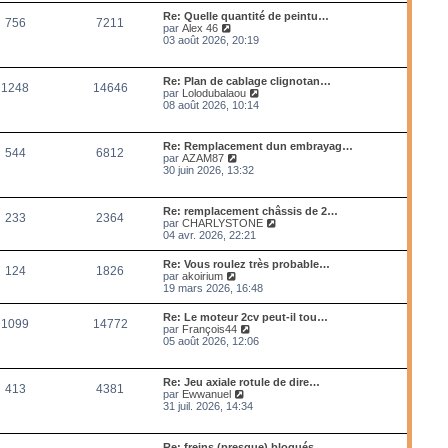
m
l
Re: Quelle quantité de peintu…
e
756
7211
e
V
par
Alex 46
s
d
o
03 août 2026, 20:19
s
e
i
a
r
r
g
n
l
e
Re: Plan de cablage clignotan…
i
1248
14646
e
V
par
Lolodubalaou
e
d
o
08 août 2026, 10:14
r
e
i
m
r
r
e
n
l
s
Re: Remplacement dun embrayag…
i
544
6812
e
s
V
par
AZAM87
e
d
a
o
30 juin 2026, 13:32
r
e
g
i
m
r
e
r
e
n
l
s
Re: remplacement châssis de 2…
i
233
2364
e
s
V
par
CHARLYSTONE
e
d
a
o
04 avr. 2026, 22:21
r
e
g
i
m
r
e
r
e
Re: Vous roulez très probable…
n
124
1826
l
s
V
par
akoirium
i
e
s
o
19 mars 2026, 16:48
e
d
a
i
r
e
g
r
m
Re: Le moteur 2cv peut-il tou…
r
e
1099
14772
l
e
V
par
François44
n
e
s
o
05 août 2026, 12:06
i
d
s
i
e
e
a
r
r
r
g
l
m
Re: Jeu axiale rotule de dire…
n
e
413
4381
e
e
V
par
Ewwanuel
i
d
s
o
31 juil. 2026, 14:34
e
e
s
i
r
r
a
r
m
n
g
l
e
Re: freins (presque) bloqués
i