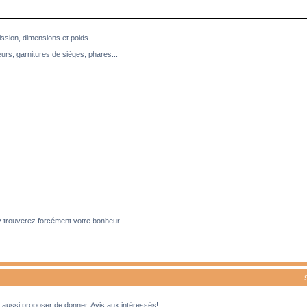
ission, dimensions et poids
eurs, garnitures de sièges, phares...
y trouverez forcément votre bonheur.
aussi proposer de donner. Avis aux intéressés!