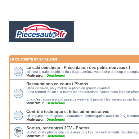
LE DEUCHISTE ET SA DEUCHE
Le café deuchiste - Présentation des petits nouveaux !
Ici c'est le café deuchiste du village : arrêtez-vous boire un coup en com
Modérateur :
Deuchémoi
Restaurations en cours / Photos
Dans ce salon, on y met de la photo en grande quantité!
C'est l'endroit où on suit toutes les restaurations. Venez nous faire un rés
Et ici c'est aussi la photo prise ce week-end pendant les vacances sur la c
Modérateur :
Deuchémoi
Contrôle technique et Infos administratives
Ici on parle cartes grises, assurances, homologation cabriolet 2cv, ceintur
Modérateur :
Deuchémoi
Sorties, rencontres 2CV - Photos
Postez ici les photos que vous avez pris lors des évènements deuchistes, 
Modérateur :
Deuchémoi