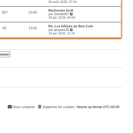
e
o
04 août 2026, 07:44
r
i
m
r
Recherche 2cv6
e
387
2149
l
V
par
Dundee67
s
e
o
29 juil. 2026, 04:54
s
d
i
a
e
r
g
Re: Les bêtises du Bon Coin
r
40
1529
l
e
V
par
jacques38
n
e
o
15 juil. 2026, 11:19
i
d
i
e
e
r
r
r
l
m
n
e
e
i
d
s
e
e
s
r
r
a
m
n
g
e
i
e
s
e
s
r
a
m
g
e
e
s
s
a
g
e
Nous contacter
Supprimer les cookies
Heures au format
UTC+02:00