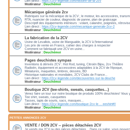
Lien direct :
https://2cv-legende.com/histoire-de-la-2cv
Modérateur :
Deuchémoi
Mécanique générale 2cv
Rubriques sur la mécanique de la 2CV ; le moteur, les accessoires, transm
RTA, nuancier de couleur, diagnostic de panne, plan de graissage
Descriptif des équipements intérieurs : volant, calandre, poignées, rétrovis
Lien direct :
https://2cv-legende.com/mecanique-generale-2cv-2
Modérateur :
Deuchémoi
La fabrication de la 2CV
Usine de Levallois, usine de Mangualde, la 2CV à l'international
Les prix de vente en Francs, cahier des charges à respecter
Comment se fabriquait une 2CV en usine...
Modérateur :
Deuchémoi
Pages deuchistes sympas
Inventions & dérivés 2CV : Hot Rod, tuning, Citroën Bijou, 2cv Théâtre
Radioën, équipement et accessoires adaptables à la 2CV de l'époque,
Miniatures, maquettes, timbres, dessins, BD
Historique nationales et mondiales, 2CV Clubs de France...
Lien direct :
https://2cv-legende.com/decouvertes-sur-la-deuche
Modérateur :
Deuchémoi
Boutique 2CV (tee-shirts, sweats, casquettes...)
Venez faire un tour sur notre boutique de produits 100% deuchistes! Vous 
Tee shirt, sweats, casquettes
Tasses, tapis de souris, sacs, masques...
Lien direct :
https://2cv-legende.com/boutique-2cv-le ... eeshirt#!/
Modérateur :
Deuchémoi
PETITES ANNONCES 2CV
VENTE / DON 2CV -- pièces détachées 2CV
Je vends ma 2CV ou des pièces détachées... Dans ce salon, vous pouvez 