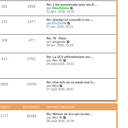
e
e
r
s
Re: 1 ère promenade avec ma D…
r
261
3254
l
s
V
par
Deuchémoi
n
e
a
o
01 janv. 2026, 16:42
i
d
g
i
e
e
e
r
r
Re: Quelqu'un connaît-il ces …
r
122
1377
l
m
V
par
Eric13190
n
e
e
o
27 avr. 2026, 20:21
i
d
s
i
e
e
s
r
r
r
a
l
m
Re: 75 - Paris
n
g
104
477
e
e
V
par
daugerias
i
e
d
s
o
04 avr. 2026, 19:18
e
e
s
i
r
r
a
r
m
n
g
l
e
Re: La 2CV officiellement res…
i
e
411
2702
e
s
V
par
Alex 46
e
d
s
o
04 août 2026, 19:53
r
e
a
i
m
r
g
r
e
n
e
l
s
i
e
s
e
d
a
Re: Une info de ce week-end d…
r
1605
19783
e
g
V
par
Mica
m
r
e
o
07 août 2026, 08:57
e
n
i
s
i
r
s
e
l
a
r
e
g
m
d
e
SUJETS
MESSAGES
DERNIER MESSAGE
e
e
s
r
Re: Moteur de 2cv qui se blo…
s
1777
26264
n
V
par
Alex 46
a
i
o
08 août 2026, 10:39
g
e
i
e
r
r