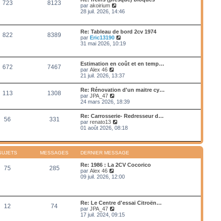
e
723
8123
e
s
V
par
akoirium
e
d
s
o
28 juil. 2026, 14:46
r
e
a
i
m
r
g
r
e
n
e
l
s
Re: Tableau de bord 2cv 1974
i
822
8389
e
s
V
par
Eric13190
e
d
a
o
31 mai 2026, 10:19
r
e
g
i
m
r
e
r
e
n
l
s
Estimation en coût et en temp…
i
672
7467
e
s
V
par
Alex 46
e
d
a
o
21 juil. 2026, 13:37
r
e
g
i
m
r
e
r
e
Re: Rénovation d'un maitre cy…
n
113
1308
l
s
V
par
JPA_47
i
e
s
o
24 mars 2026, 18:39
e
d
a
i
r
e
g
r
m
Re: Carrosserie- Redresseur d…
r
e
56
331
l
e
V
par
renato13
n
e
s
o
01 août 2026, 08:18
i
d
s
i
e
e
a
r
r
r
g
l
m
n
e
e
e
SUJETS
MESSAGES
DERNIER MESSAGE
i
d
s
e
e
s
Re: 1986 : La 2CV Cocorico
r
75
285
r
a
V
par
Alex 46
m
n
g
o
09 juil. 2026, 12:00
e
i
e
i
s
e
r
s
r
l
a
m
e
g
Re: Le Centre d'essai Citroën…
e
12
74
d
e
V
par
JPA_47
s
e
o
17 juil. 2024, 09:15
s
r
i