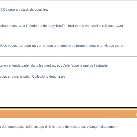
Ce sera un plaisir de vous lire.
 chaussons avec la dodoche de papy brodée, bref toutes vos vieilles reliques ayant
 Vous voulez partager un verre avec un membre du forum et mettre un visage sur un
n en entende parler dans les médias, et qu'elle fasse la une de l'actualité !
.
à placer dans le salon Collections deuchistes.
ge des soupapes, redémarrage difficile, perte de puissance, vidange, claquement