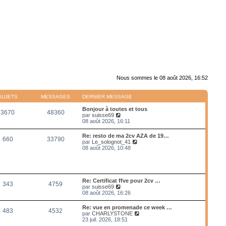
Nous sommes le 08 août 2026, 16:52
SUJETS
MESSAGES
DERNIER MESSAGE
Bonjour à toutes et tous
3670
48360
V
par
suisse69
o
08 août 2026, 16:11
i
r
Re: resto de ma 2cv AZA de 19…
660
33790
l
V
par
Le_solognot_41
e
o
08 août 2026, 10:48
d
i
e
r
r
l
n
e
i
d
Re: Certificat ffve pour 2cv …
e
343
4759
e
V
par
suisse69
r
r
o
08 août 2026, 16:26
m
n
i
e
i
r
s
Re: vue en promenade ce week …
e
483
4532
l
s
V
par
CHARLYSTONE
r
e
a
o
23 juil. 2026, 18:51
m
d
g
i
e