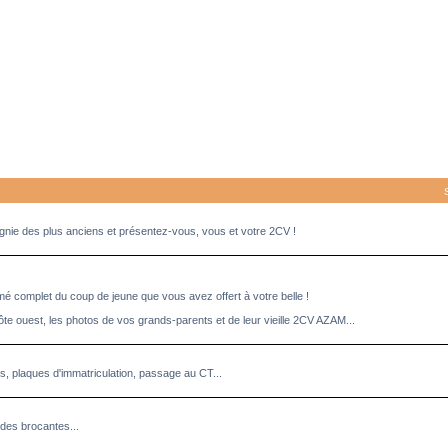
pagnie des plus anciens et présentez-vous, vous et votre 2CV !
umé complet du coup de jeune que vous avez offert à votre belle !
ôte ouest, les photos de vos grands-parents et de leur vieille 2CV AZAM...
es, plaques d'immatriculation, passage au CT...
des brocantes...