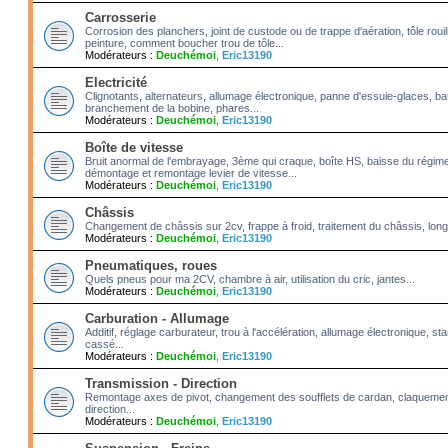
Carrosserie
Corrosion des planchers, joint de custode ou de trappe d'aération, tôle roui
peinture, comment boucher trou de tôle...
Modérateurs :
Deuchémoi
,
Eric13190
Electricité
Clignotants, alternateurs, allumage électronique, panne d'essuie-glaces, bat
branchement de la bobine, phares...
Modérateurs :
Deuchémoi
,
Eric13190
Boîte de vitesse
Bruit anormal de l'embrayage, 3ème qui craque, boîte HS, baisse du régime
démontage et remontage levier de vitesse...
Modérateurs :
Deuchémoi
,
Eric13190
Châssis
Changement de châssis sur 2cv, frappe à froid, traitement du châssis, long
Modérateurs :
Deuchémoi
,
Eric13190
Pneumatiques, roues
Quels pneus pour ma 2CV, chambre à air, utilisation du cric, jantes...
Modérateurs :
Deuchémoi
,
Eric13190
Carburation - Allumage
Additif, réglage carburateur, trou à l'accélération, allumage électronique, 
cassé...
Modérateurs :
Deuchémoi
,
Eric13190
Transmission - Direction
Remontage axes de pivot, changement des soufflets de cardan, claquement
direction...
Modérateurs :
Deuchémoi
,
Eric13190