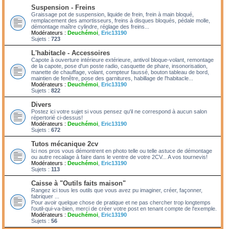
Suspension - Freins
Graissage pot de suspension, liquide de frein, frein à main bloqué,
remplacement des amortisseurs, freins à disques bloqués, pédale molle,
démontage maître cylindre, réglage des freins...
Modérateurs :
Deuchémoi
,
Eric13190
Sujets :
723
L'habitacle - Accessoires
Capote à ouverture intérieure extérieure, antivol bloque-volant, remontage
de la capote, pose d'un poste radio, casquette de phare, insonorisation,
manette de chauffage, volant, compteur faussé, bouton tableau de bord,
maintien de fenêtre, pose des garnitures, habillage de l'habitacle...
Modérateurs :
Deuchémoi
,
Eric13190
Sujets :
822
Divers
Postez ici votre sujet si vous pensez qu'il ne correspond à aucun salon
répertorié ci-dessus!
Modérateurs :
Deuchémoi
,
Eric13190
Sujets :
672
Tutos mécanique 2cv
Ici nos pros vous démontrent en photo telle ou telle astuce de démontage
ou autre recalage à faire dans le ventre de votre 2CV... A vos tournevis!
Modérateurs :
Deuchémoi
,
Eric13190
Sujets :
113
Caisse à "Outils faits maison"
Rangez ici tous les outils que vous avez pu imaginer, créer, façonner,
fabriquer ...
Pour avoir quelque chose de pratique et ne pas chercher trop longtemps
l'outil-qui-va-bien, merci de créer votre post en tenant compte de l'exemple.
Modérateurs :
Deuchémoi
,
Eric13190
Sujets :
56