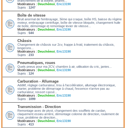
branchement de la bobine, phares...
Modérateurs :
Deuchémoi
,
Eric13190
Sujets :
1247
Boîte de vitesse
Bruit anormal de l'embrayage, 3ème qui craque, boîte HS, baisse du régime
moteur, embrayage centrifuge, boîte de vitesse bloquée, changement huile
de boîte, démontage et remontage levier de vitesse...
Modérateurs :
Deuchémoi
,
Eric13190
Sujets :
544
Châssis
Changement de châssis sur 2cv, frappe à froid, traitement du châssis,
longerons...
Modérateurs :
Deuchémoi
,
Eric13190
Sujets :
233
Pneumatiques, roues
Quels pneus pour ma 2CV, chambre à air, utilisation du cric, jantes...
Modérateurs :
Deuchémoi
,
Eric13190
Sujets :
124
Carburation - Allumage
Additif, réglage carburateur, trou à l'accélération, allumage électronique,
starter, problème de démarrage à chaud, l'essence n'arrive pas au
carburateur, ressort cassé...
Modérateurs :
Deuchémoi
,
Eric13190
Sujets :
1099
Transmission - Direction
Remontage axes de pivot, changement des soufflets de cardan,
claquement essieu arrière, démontage colonne de direction, roulement de
roue, problème de direction...
Modérateurs :
Deuchémoi
,
Eric13190
Sujets :
413