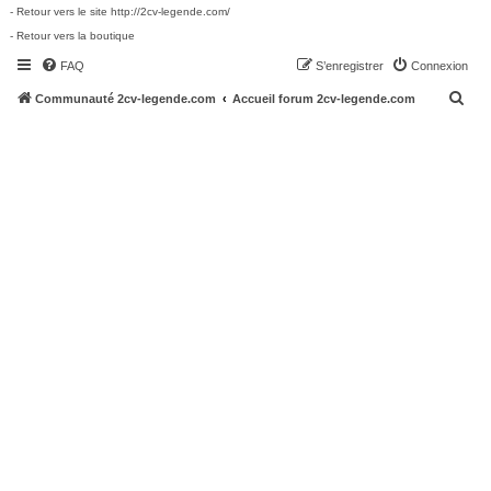
- Retour vers le site http://2cv-legende.com/
- Retour vers la boutique
FAQ
S’enregistrer
Connexion
R
Communauté 2cv-legende.com
Accueil forum 2cv-legende.com
e
c
h
e
r
c
h
e
r