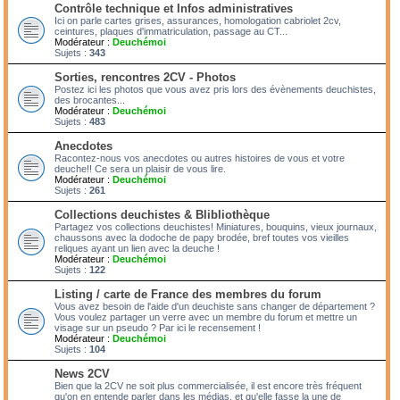
Contrôle technique et Infos administratives
Ici on parle cartes grises, assurances, homologation cabriolet 2cv,
ceintures, plaques d'immatriculation, passage au CT...
Modérateur :
Deuchémoi
Sujets :
343
Sorties, rencontres 2CV - Photos
Postez ici les photos que vous avez pris lors des évènements deuchistes,
des brocantes...
Modérateur :
Deuchémoi
Sujets :
483
Anecdotes
Racontez-nous vos anecdotes ou autres histoires de vous et votre
deuche!! Ce sera un plaisir de vous lire.
Modérateur :
Deuchémoi
Sujets :
261
Collections deuchistes & Blibliothèque
Partagez vos collections deuchistes! Miniatures, bouquins, vieux journaux,
chaussons avec la dodoche de papy brodée, bref toutes vos vieilles
reliques ayant un lien avec la deuche !
Modérateur :
Deuchémoi
Sujets :
122
Listing / carte de France des membres du forum
Vous avez besoin de l'aide d'un deuchiste sans changer de département ?
Vous voulez partager un verre avec un membre du forum et mettre un
visage sur un pseudo ? Par ici le recensement !
Modérateur :
Deuchémoi
Sujets :
104
News 2CV
Bien que la 2CV ne soit plus commercialisée, il est encore très fréquent
qu'on en entende parler dans les médias, et qu'elle fasse la une de