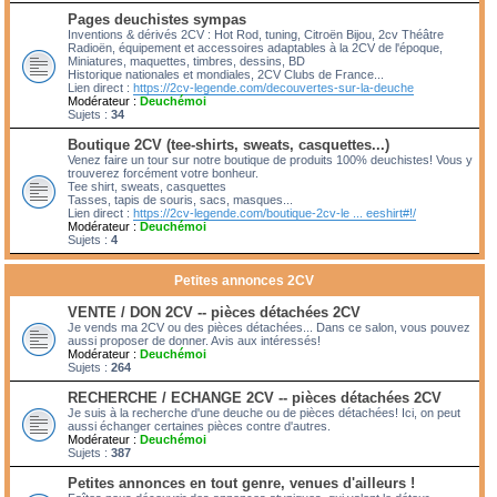
Pages deuchistes sympas
Inventions & dérivés 2CV : Hot Rod, tuning, Citroën Bijou, 2cv Théâtre
Radioën, équipement et accessoires adaptables à la 2CV de l'époque,
Miniatures, maquettes, timbres, dessins, BD
Historique nationales et mondiales, 2CV Clubs de France...
Lien direct :
https://2cv-legende.com/decouvertes-sur-la-deuche
Modérateur :
Deuchémoi
Sujets :
34
Boutique 2CV (tee-shirts, sweats, casquettes...)
Venez faire un tour sur notre boutique de produits 100% deuchistes! Vous y
trouverez forcément votre bonheur.
Tee shirt, sweats, casquettes
Tasses, tapis de souris, sacs, masques...
Lien direct :
https://2cv-legende.com/boutique-2cv-le ... eeshirt#!/
Modérateur :
Deuchémoi
Sujets :
4
Petites annonces 2CV
VENTE / DON 2CV -- pièces détachées 2CV
Je vends ma 2CV ou des pièces détachées... Dans ce salon, vous pouvez
aussi proposer de donner. Avis aux intéressés!
Modérateur :
Deuchémoi
Sujets :
264
RECHERCHE / ECHANGE 2CV -- pièces détachées 2CV
Je suis à la recherche d'une deuche ou de pièces détachées! Ici, on peut
aussi échanger certaines pièces contre d'autres.
Modérateur :
Deuchémoi
Sujets :
387
Petites annonces en tout genre, venues d'ailleurs !