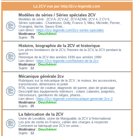
La 2CV vue par http://2cv-legende.com
Modèles de séries / Séries spéciales 2CV
Modèles de série : 2CV A, 2CV AZ, 2CV AZAM, 2CV 4, 2 CV 6...
Séries spéciales : Charleston, Dolly, France 3, Miko, Michelin, Perrier,
Orangina, Vache, Sauss-Ente...
Lien direct :
https://2cv-legende.com/2cv-series-speciales
Modérateur :
Deuchémoi
Sujets :
75
Histoire, biographie de la 2CV et historique
Les pères fondateurs de la 2CV, l'histoire de la 2CV, la 2CV pendant la
guerre
Historique de la 2CV des années 1930 aux années 1990
Lien direct :
https://2cv-legende.com/histoire-de-la-2cv
Modérateur :
Deuchémoi
Sujets :
12
Mécanique générale 2cv
Rubriques sur la mécanique de la 2CV ; le moteur, les accessoires,
transmission, dimensions et poids
RTA, nuancier de couleur, diagnostic de panne, plan de graissage
Descriptif des équipements intérieurs : volant, calandre, poignées,
rétroviseurs, garnitures de sièges, phares...
Lien direct :
https://2cv-legende.com/mecanique-generale-2cv-2
Modérateur :
Deuchémoi
Sujets :
25
La fabrication de la 2CV
Usine de Levallois, usine de Mangualde, la 2CV à l'international
Les prix de vente en Francs, cahier des charges à respecter
Comment se fabriquait une 2CV en usine...
Modérateur :
Deuchémoi
Sujets :
12