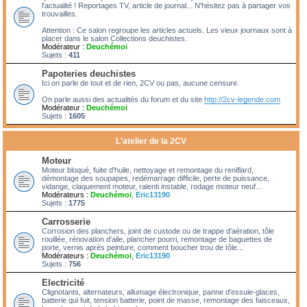
l'actualité ! Reportages TV, article de journal... N'hésitez pas à partager vos
trouvailles.
Attention : Ce salon regroupe les articles actuels. Les vieux journaux sont à
placer dans le salon Collections deuchistes.
Modérateur :
Deuchémoi
Sujets :
411
Papoteries deuchistes
Ici on parle de tout et de rien, 2CV ou pas, aucune censure.
On parle aussi des actualités du forum et du site
http://2cv-legende.com
Modérateur :
Deuchémoi
Sujets :
1605
L'atelier de la 2CV
Moteur
Moteur bloqué, fuite d'huile, nettoyage et remontage du reniflard,
démontage des soupapes, redémarrage difficile, perte de puissance,
vidange, claquement moteur, ralenti instable, rodage moteur neuf...
Modérateurs :
Deuchémoi
,
Eric13190
Sujets :
1775
Carrosserie
Corrosion des planchers, joint de custode ou de trappe d'aération, tôle
rouillée, rénovation d'aile, plancher pourri, remontage de baguettes de
porte, vernis après peinture, comment boucher trou de tôle...
Modérateurs :
Deuchémoi
,
Eric13190
Sujets :
756
Electricité
Clignotants, alternateurs, allumage électronique, panne d'essuie-glaces,
batterie qui fuit, tension batterie, point de masse, remontage des faisceaux,