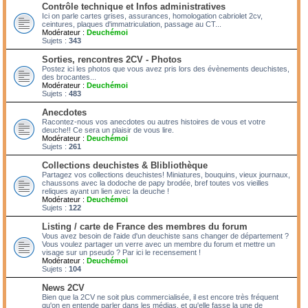
Contrôle technique et Infos administratives
Ici on parle cartes grises, assurances, homologation cabriolet 2cv,
ceintures, plaques d'immatriculation, passage au CT...
Modérateur :
Deuchémoi
Sujets :
343
Sorties, rencontres 2CV - Photos
Postez ici les photos que vous avez pris lors des évènements deuchistes,
des brocantes...
Modérateur :
Deuchémoi
Sujets :
483
Anecdotes
Racontez-nous vos anecdotes ou autres histoires de vous et votre
deuche!! Ce sera un plaisir de vous lire.
Modérateur :
Deuchémoi
Sujets :
261
Collections deuchistes & Blibliothèque
Partagez vos collections deuchistes! Miniatures, bouquins, vieux journaux,
chaussons avec la dodoche de papy brodée, bref toutes vos vieilles
reliques ayant un lien avec la deuche !
Modérateur :
Deuchémoi
Sujets :
122
Listing / carte de France des membres du forum
Vous avez besoin de l'aide d'un deuchiste sans changer de département ?
Vous voulez partager un verre avec un membre du forum et mettre un
visage sur un pseudo ? Par ici le recensement !
Modérateur :
Deuchémoi
Sujets :
104
News 2CV
Bien que la 2CV ne soit plus commercialisée, il est encore très fréquent
qu'on en entende parler dans les médias, et qu'elle fasse la une de