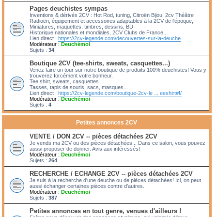
Pages deuchistes sympas
Inventions & dérivés 2CV : Hot Rod, tuning, Citroën Bijou, 2cv Théâtre
Radioën, équipement et accessoires adaptables à la 2CV de l'époque,
Miniatures, maquettes, timbres, dessins, BD
Historique nationales et mondiales, 2CV Clubs de France...
Lien direct :
https://2cv-legende.com/decouvertes-sur-la-deuche
Modérateur :
Deuchémoi
Sujets :
34
Boutique 2CV (tee-shirts, sweats, casquettes...)
Venez faire un tour sur notre boutique de produits 100% deuchistes! Vous y
trouverez forcément votre bonheur.
Tee shirt, sweats, casquettes
Tasses, tapis de souris, sacs, masques...
Lien direct :
https://2cv-legende.com/boutique-2cv-le ... eeshirt#!/
Modérateur :
Deuchémoi
Sujets :
4
Petites annonces 2CV
VENTE / DON 2CV -- pièces détachées 2CV
Je vends ma 2CV ou des pièces détachées... Dans ce salon, vous pouvez
aussi proposer de donner. Avis aux intéressés!
Modérateur :
Deuchémoi
Sujets :
264
RECHERCHE / ECHANGE 2CV -- pièces détachées 2CV
Je suis à la recherche d'une deuche ou de pièces détachées! Ici, on peut
aussi échanger certaines pièces contre d'autres.
Modérateur :
Deuchémoi
Sujets :
387
Petites annonces en tout genre, venues d'ailleurs !