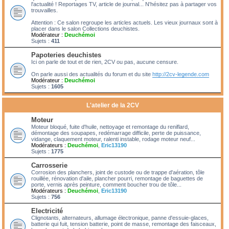
l'actualité ! Reportages TV, article de journal... N'hésitez pas à partager vos
trouvailles.
Attention : Ce salon regroupe les articles actuels. Les vieux journaux sont à
placer dans le salon Collections deuchistes.
Modérateur :
Deuchémoi
Sujets :
411
Papoteries deuchistes
Ici on parle de tout et de rien, 2CV ou pas, aucune censure.
On parle aussi des actualités du forum et du site
http://2cv-legende.com
Modérateur :
Deuchémoi
Sujets :
1605
L'atelier de la 2CV
Moteur
Moteur bloqué, fuite d'huile, nettoyage et remontage du reniflard,
démontage des soupapes, redémarrage difficile, perte de puissance,
vidange, claquement moteur, ralenti instable, rodage moteur neuf...
Modérateurs :
Deuchémoi
,
Eric13190
Sujets :
1775
Carrosserie
Corrosion des planchers, joint de custode ou de trappe d'aération, tôle
rouillée, rénovation d'aile, plancher pourri, remontage de baguettes de
porte, vernis après peinture, comment boucher trou de tôle...
Modérateurs :
Deuchémoi
,
Eric13190
Sujets :
756
Electricité
Clignotants, alternateurs, allumage électronique, panne d'essuie-glaces,
batterie qui fuit, tension batterie, point de masse, remontage des faisceaux,