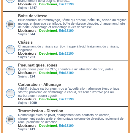
branchement de la bobine, phares...
Modérateurs :
Deuchémoi
,
Eric13190
Sujets :
1247
Boîte de vitesse
Bruit anormal de l'embrayage, 3ème qui craque, boîte HS, baisse du régime
moteur, embrayage centrifuge, boîte de vitesse bloquée, changement huile
de boîte, démontage et remontage levier de vitesse...
Modérateurs :
Deuchémoi
,
Eric13190
Sujets :
544
Châssis
Changement de châssis sur 2cv, frappe à froid, traitement du châssis,
longerons...
Modérateurs :
Deuchémoi
,
Eric13190
Sujets :
233
Pneumatiques, roues
Quels pneus pour ma 2CV, chambre à air, utilisation du cric, jantes...
Modérateurs :
Deuchémoi
,
Eric13190
Sujets :
124
Carburation - Allumage
Additif, réglage carburateur, trou à l'accélération, allumage électronique,
starter, problème de démarrage à chaud, l'essence n'arrive pas au
carburateur, ressort cassé...
Modérateurs :
Deuchémoi
,
Eric13190
Sujets :
1099
Transmission - Direction
Remontage axes de pivot, changement des soufflets de cardan,
claquement essieu arrière, démontage colonne de direction, roulement de
roue, problème de direction...
Modérateurs :
Deuchémoi
,
Eric13190
Sujets :
413