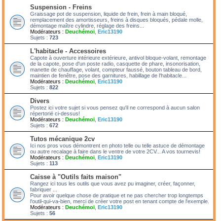
Suspension - Freins
Graissage pot de suspension, liquide de frein, frein à main bloqué,
remplacement des amortisseurs, freins à disques bloqués, pédale molle,
démontage maître cylindre, réglage des freins...
Modérateurs :
Deuchémoi
,
Eric13190
Sujets :
723
L'habitacle - Accessoires
Capote à ouverture intérieure extérieure, antivol bloque-volant, remontage
de la capote, pose d'un poste radio, casquette de phare, insonorisation,
manette de chauffage, volant, compteur faussé, bouton tableau de bord,
maintien de fenêtre, pose des garnitures, habillage de l'habitacle...
Modérateurs :
Deuchémoi
,
Eric13190
Sujets :
822
Divers
Postez ici votre sujet si vous pensez qu'il ne correspond à aucun salon
répertorié ci-dessus!
Modérateurs :
Deuchémoi
,
Eric13190
Sujets :
672
Tutos mécanique 2cv
Ici nos pros vous démontrent en photo telle ou telle astuce de démontage
ou autre recalage à faire dans le ventre de votre 2CV... A vos tournevis!
Modérateurs :
Deuchémoi
,
Eric13190
Sujets :
113
Caisse à "Outils faits maison"
Rangez ici tous les outils que vous avez pu imaginer, créer, façonner,
fabriquer ...
Pour avoir quelque chose de pratique et ne pas chercher trop longtemps
l'outil-qui-va-bien, merci de créer votre post en tenant compte de l'exemple.
Modérateurs :
Deuchémoi
,
Eric13190
Sujets :
56