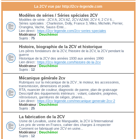
La 2CV vue par http://2cv-legende.com
Modèles de séries / Séries spéciales 2CV
Modèles de série : 2CV A, 2CV AZ, 2CV AZAM, 2CV 4, 2 CV 6...
Séries spéciales : Charleston, Dolly, France 3, Miko, Michelin, Perrier,
Orangina, Vache, Sauss-Ente...
Lien direct :
https://2cv-legende.com/2cv-series-speciales
Modérateur :
Deuchémoi
Sujets :
75
Histoire, biographie de la 2CV et historique
Les pères fondateurs de la 2CV, l'histoire de la 2CV, la 2CV pendant la
guerre
Historique de la 2CV des années 1930 aux années 1990
Lien direct :
https://2cv-legende.com/histoire-de-la-2cv
Modérateur :
Deuchémoi
Sujets :
12
Mécanique générale 2cv
Rubriques sur la mécanique de la 2CV ; le moteur, les accessoires,
transmission, dimensions et poids
RTA, nuancier de couleur, diagnostic de panne, plan de graissage
Descriptif des équipements intérieurs : volant, calandre, poignées,
rétroviseurs, garnitures de sièges, phares...
Lien direct :
https://2cv-legende.com/mecanique-generale-2cv-2
Modérateur :
Deuchémoi
Sujets :
25
La fabrication de la 2CV
Usine de Levallois, usine de Mangualde, la 2CV à l'international
Les prix de vente en Francs, cahier des charges à respecter
Comment se fabriquait une 2CV en usine...
Modérateur :
Deuchémoi
Sujets :
12