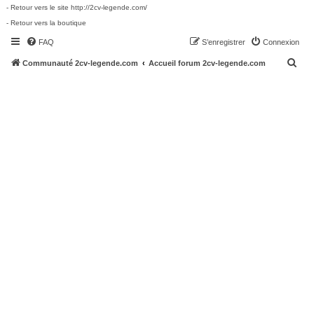
- Retour vers le site http://2cv-legende.com/
- Retour vers la boutique
FAQ
S’enregistrer
Connexion
R
Communauté 2cv-legende.com
Accueil forum 2cv-legende.com
e
c
h
e
r
c
h
e
r