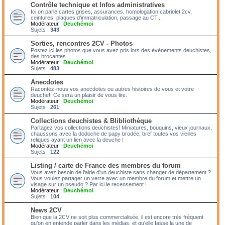
Contrôle technique et Infos administratives
Ici on parle cartes grises, assurances, homologation cabriolet 2cv,
ceintures, plaques d'immatriculation, passage au CT...
Modérateur :
Deuchémoi
Sujets :
343
Sorties, rencontres 2CV - Photos
Postez ici les photos que vous avez pris lors des évènements deuchistes,
des brocantes...
Modérateur :
Deuchémoi
Sujets :
483
Anecdotes
Racontez-nous vos anecdotes ou autres histoires de vous et votre
deuche!! Ce sera un plaisir de vous lire.
Modérateur :
Deuchémoi
Sujets :
261
Collections deuchistes & Blibliothèque
Partagez vos collections deuchistes! Miniatures, bouquins, vieux journaux,
chaussons avec la dodoche de papy brodée, bref toutes vos vieilles
reliques ayant un lien avec la deuche !
Modérateur :
Deuchémoi
Sujets :
122
Listing / carte de France des membres du forum
Vous avez besoin de l'aide d'un deuchiste sans changer de département ?
Vous voulez partager un verre avec un membre du forum et mettre un
visage sur un pseudo ? Par ici le recensement !
Modérateur :
Deuchémoi
Sujets :
104
News 2CV
Bien que la 2CV ne soit plus commercialisée, il est encore très fréquent
qu'on en entende parler dans les médias, et qu'elle fasse la une de