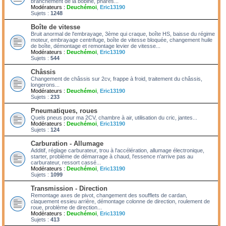
branchement de la bobine, phares...
Modérateurs :
Deuchémoi
,
Eric13190
Sujets :
1248
Boîte de vitesse
Bruit anormal de l'embrayage, 3ème qui craque, boîte HS, baisse du régime
moteur, embrayage centrifuge, boîte de vitesse bloquée, changement huile
de boîte, démontage et remontage levier de vitesse...
Modérateurs :
Deuchémoi
,
Eric13190
Sujets :
544
Châssis
Changement de châssis sur 2cv, frappe à froid, traitement du châssis,
longerons...
Modérateurs :
Deuchémoi
,
Eric13190
Sujets :
233
Pneumatiques, roues
Quels pneus pour ma 2CV, chambre à air, utilisation du cric, jantes...
Modérateurs :
Deuchémoi
,
Eric13190
Sujets :
124
Carburation - Allumage
Additif, réglage carburateur, trou à l'accélération, allumage électronique,
starter, problème de démarrage à chaud, l'essence n'arrive pas au
carburateur, ressort cassé...
Modérateurs :
Deuchémoi
,
Eric13190
Sujets :
1099
Transmission - Direction
Remontage axes de pivot, changement des soufflets de cardan,
claquement essieu arrière, démontage colonne de direction, roulement de
roue, problème de direction...
Modérateurs :
Deuchémoi
,
Eric13190
Sujets :
413