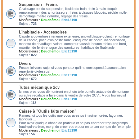
Suspension - Freins
Graissage pot de suspension, liquide de frein, frein à main bloqué,
remplacement des amortisseurs, freins à disques bloqués, pédale molle,
démontage maître cylindre, réglage des freins...
Modérateurs :
Deuchémoi
,
Eric13190
Sujets :
723
L'habitacle - Accessoires
Capote à ouverture intérieure extérieure, antivol bloque-volant, remontage
de la capote, pose d'un poste radio, casquette de phare, insonorisation,
manette de chauffage, volant, compteur faussé, bouton tableau de bord,
maintien de fenêtre, pose des garnitures, habillage de l'habitacle...
Modérateurs :
Deuchémoi
,
Eric13190
Sujets :
822
Divers
Postez ici votre sujet si vous pensez qu'il ne correspond à aucun salon
répertorié ci-dessus!
Modérateurs :
Deuchémoi
,
Eric13190
Sujets :
672
Tutos mécanique 2cv
Ici nos pros vous démontrent en photo telle ou telle astuce de démontage
ou autre recalage à faire dans le ventre de votre 2CV... A vos tournevis!
Modérateurs :
Deuchémoi
,
Eric13190
Sujets :
113
Caisse à "Outils faits maison"
Rangez ici tous les outils que vous avez pu imaginer, créer, façonner,
fabriquer ...
Pour avoir quelque chose de pratique et ne pas chercher trop longtemps
l'outil-qui-va-bien, merci de créer votre post en tenant compte de l'exemple.
Modérateurs :
Deuchémoi
,
Eric13190
Sujets :
56