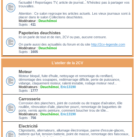
l'actualité ! Reportages TV, article de journal... N'hésitez pas à partager vos
trouvailles.
Attention : Ce salon regroupe les articles actuels. Les vieux journaux sont à
placer dans le salon Collections deuchistes.
Modérateur :
Deuchémoi
Sujets :
411
Papoteries deuchistes
Ici on parle de tout et de rien, 2CV ou pas, aucune censure.
On parle aussi des actualités du forum et du site
http://2cv-legende.com
Modérateur :
Deuchémoi
Sujets :
1605
L'atelier de la 2CV
Moteur
Moteur bloqué, fuite d'huile, nettoyage et remontage du reniflard,
démontage des soupapes, redémarrage difficile, perte de puissance,
vidange, claquement moteur, ralenti instable, rodage moteur neuf...
Modérateurs :
Deuchémoi
,
Eric13190
Sujets :
1777
Carrosserie
Corrosion des planchers, joint de custode ou de trappe d'aération, tôle
rouillée, rénovation d'aile, plancher pourri, remontage de baguettes de
porte, vernis après peinture, comment boucher trou de tôle...
Modérateurs :
Deuchémoi
,
Eric13190
Sujets :
756
Electricité
Clignotants, alternateurs, allumage électronique, panne d'essuie-glaces,
batterie qui fuit, tension batterie, point de masse, remontage des faisceaux,