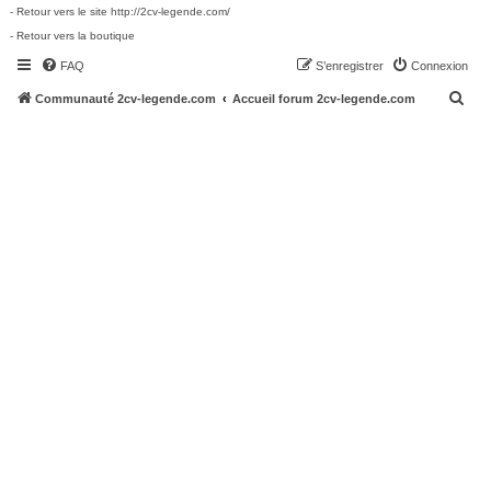
- Retour vers le site http://2cv-legende.com/
- Retour vers la boutique
FAQ
S’enregistrer
Connexion
R
Communauté 2cv-legende.com
Accueil forum 2cv-legende.com
e
c
h
e
r
c
h
e
r