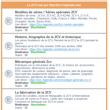
La 2CV vue par http://2cv-legende.com
Modèles de séries / Séries spéciales 2CV
Modèles de série : 2CV A, 2CV AZ, 2CV AZAM, 2CV 4, 2 CV 6...
Séries spéciales : Charleston, Dolly, France 3, Miko, Michelin, Perrier,
Orangina, Vache, Sauss-Ente...
Lien direct :
https://2cv-legende.com/2cv-series-speciales
Modérateur :
Deuchémoi
Sujets :
75
Histoire, biographie de la 2CV et historique
Les pères fondateurs de la 2CV, l'histoire de la 2CV, la 2CV pendant la
guerre
Historique de la 2CV des années 1930 aux années 1990
Lien direct :
https://2cv-legende.com/histoire-de-la-2cv
Modérateur :
Deuchémoi
Sujets :
12
Mécanique générale 2cv
Rubriques sur la mécanique de la 2CV ; le moteur, les accessoires,
transmission, dimensions et poids
RTA, nuancier de couleur, diagnostic de panne, plan de graissage
Descriptif des équipements intérieurs : volant, calandre, poignées,
rétroviseurs, garnitures de sièges, phares...
Lien direct :
https://2cv-legende.com/mecanique-generale-2cv-2
Modérateur :
Deuchémoi
Sujets :
25
La fabrication de la 2CV
Usine de Levallois, usine de Mangualde, la 2CV à l'international
Les prix de vente en Francs, cahier des charges à respecter
Comment se fabriquait une 2CV en usine...
Modérateur :
Deuchémoi
Sujets :
12