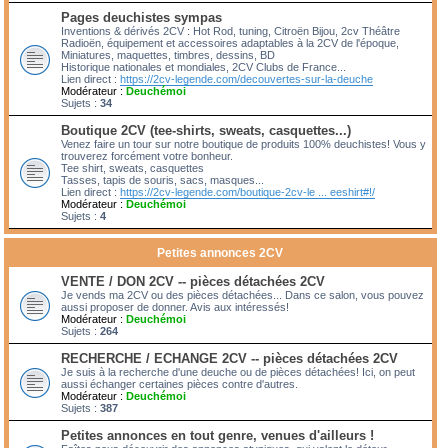
Pages deuchistes sympas
Inventions & dérivés 2CV : Hot Rod, tuning, Citroën Bijou, 2cv Théâtre
Radioën, équipement et accessoires adaptables à la 2CV de l'époque,
Miniatures, maquettes, timbres, dessins, BD
Historique nationales et mondiales, 2CV Clubs de France...
Lien direct :
https://2cv-legende.com/decouvertes-sur-la-deuche
Modérateur :
Deuchémoi
Sujets :
34
Boutique 2CV (tee-shirts, sweats, casquettes...)
Venez faire un tour sur notre boutique de produits 100% deuchistes! Vous y
trouverez forcément votre bonheur.
Tee shirt, sweats, casquettes
Tasses, tapis de souris, sacs, masques...
Lien direct :
https://2cv-legende.com/boutique-2cv-le ... eeshirt#!/
Modérateur :
Deuchémoi
Sujets :
4
Petites annonces 2CV
VENTE / DON 2CV -- pièces détachées 2CV
Je vends ma 2CV ou des pièces détachées... Dans ce salon, vous pouvez
aussi proposer de donner. Avis aux intéressés!
Modérateur :
Deuchémoi
Sujets :
264
RECHERCHE / ECHANGE 2CV -- pièces détachées 2CV
Je suis à la recherche d'une deuche ou de pièces détachées! Ici, on peut
aussi échanger certaines pièces contre d'autres.
Modérateur :
Deuchémoi
Sujets :
387
Petites annonces en tout genre, venues d'ailleurs !